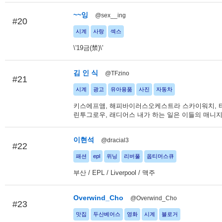
~~잉
@sex__ing
#20
시계
사랑
섹스
\'19금(禁)\'
김 인 식
@TFzino
#21
시계
광고
유아용품
사진
자동차
키스에프앰, 해피바이러스오케스트라 스카이워치, 
린투그로우, 래디어스 내가 하는 일은 이들의 매니지
이현석
@dracial3
#22
패션
epl
위닝
리버풀
옵티머스큐
부산 / EPL / Liverpool / 맥주
Overwind_Cho
@Overwind_Cho
#23
맛집
두산베어스
영화
시계
블로거