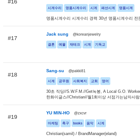
#16
시계수리
명품시계수리
시계
패션시계
명품시계
명품시계수리 시계수리 경력 30년 명품시계수리 전
Jack sung
@koreanjewelry
#17
결혼
예물
재테크
시계
기독교
Sang-su
@pakki81
#18
시계
공무원
사회복지
교회
영어
30초 직딩//S.W.F.M.//Get녹봉, A Local G.O. Work
한화이글스//Christian//월1회이상 서점가는남자사람
YU MIN-HO
@zxcvr
#19
마케팅
축구
books
음악
시계
Christian(samil) / BrandManager(eland)