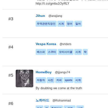
http://t.co/gmbu1OyRLY
Jihun
@arajjang
#3
무역관련직장인
시계
영어
일어
Vespa Korea
@vriders
#4
베스파
스쿠터
모터사이클
시계
락
HomeBoy
@jjjangu74
#5
자동차
사진
커피
sports
시계
By doubting we come at the truth
노하마드
@Rohammad
#6