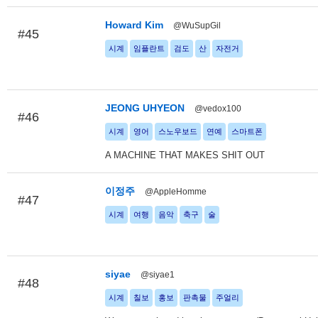
Howard Kim
@WuSupGil
#45
시계
임플란트
검도
산
자전거
JEONG UHYEON
@vedox100
#46
시계
영어
스노우보드
연예
스마트폰
A MACHINE THAT MAKES SHIT OUT
이정주
@AppleHomme
#47
시계
여행
음악
축구
술
siyae
@siyae1
#48
시계
칠보
홍보
판촉물
주얼리