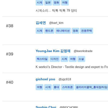
시계
일본
영화
여행
시계소리... 틱톡 틱톡 79 양띠
김세연
@bart_kim
#38
시계
핸드폰
애니메이션
영화
전원주택
YoungJae Kim 김영재
@kworkstrade
#39
텍스타일
디자인
시계
여행
소설
K works\'s Director - Textile design and export to Fr
gichoel yoo
@ygc818
#40
여행
시계
홍대
스마트폰
갤러리어클락_홍대점/타임
Soobin Choi
@BIGCHOI86