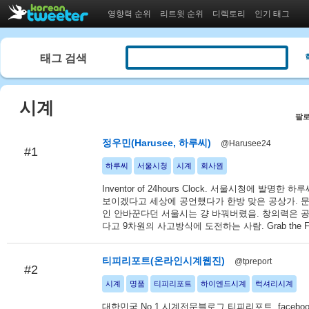
영향력 순위
리트윗 순위
디렉토리
인기 태그
태그 검색
시계
팔로
정우민(Harusee, 하루씨)
@Harusee24
#1
하루씨
서울시청
시계
회사원
Inventor of 24hours Clock. 서울시청에 발명한 
보이겠다고 세상에 공언했다가 한방 맞은 공상가. 
인 안바꾼다던 서울시는 걍 바꿔버렸음. 창의력은 
다고 9차원의 사고방식에 도전하는 사람. Grab the Fut
티피리포트(온라인시계웹진)
@tpreport
#2
시계
명품
티피리포트
하이엔드시계
럭셔리시계
대한민국 No 1 시계전문블로그 티피리포트. faceboo