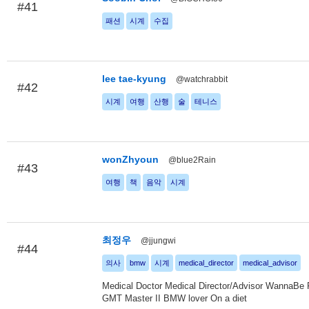
#41
패션
시계
수집
lee tae-kyung
@watchrabbit
#42
시계
여행
산행
술
테니스
wonZhyoun
@blue2Rain
#43
여행
책
음악
시계
최정우
@jjungwi
#44
의사
bmw
시계
medical_director
medical_advisor
Medical Doctor Medical Director/Advisor WannaBe P
GMT Master II BMW lover On a diet