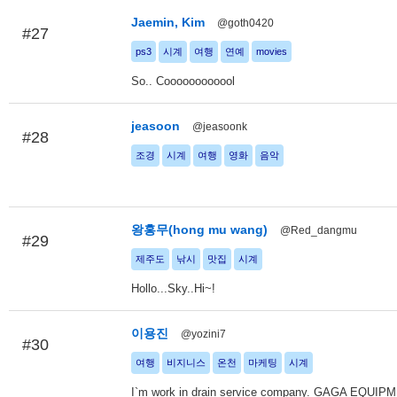
Jaemin, Kim
@goth0420
#27
ps3
시계
여행
연예
movies
So.. Coooooooooool
jeasoon
@jeasoonk
#28
조경
시계
여행
영화
음악
왕홍무(hong mu wang)
@Red_dangmu
#29
제주도
낚시
맛집
시계
Hollo...Sky..Hi~!
이용진
@yozini7
#30
여행
비지니스
온천
마케팅
시계
I`m work in drain service company. GAGA EQUIPM