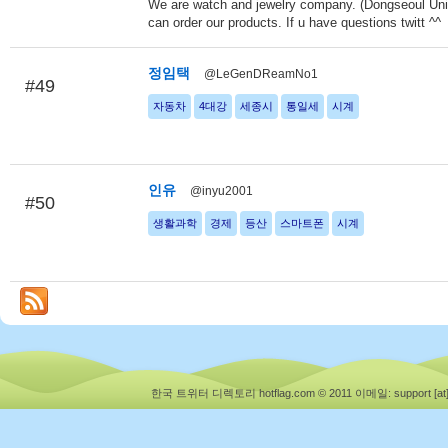
We are watch and jewelry company. (Dongseoul Un
can order our products. If u have questions twitt ^^
정임택
@LeGenDReamNo1
#49
자동차
4대강
세종시
통일세
시계
인유
@inyu2001
#50
생활과학
경제
등산
스마트폰
시계
한국 트위터 디렉토리 hotflag.com © 2011
이메일: support [at