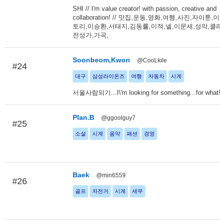
SHI // I'm value creator! with passion, creative and
collaboration! // 맛집,운동,영화,여행,사진,자이
토리,이승환,서태지,김동률,이적,넬,이문세,성악,클
전성가,가곡,
Soonbeom,Kwon
@CooLkile
#24
대구
삼성라이온즈
여행
자동차
시계
서울사람되기...I\'m looking for something...for what!
Plan.B
@ggoolguy7
#25
소설
시계
음악
패션
경영
Baek
@min6559
#26
골프
자전거
시계
세무