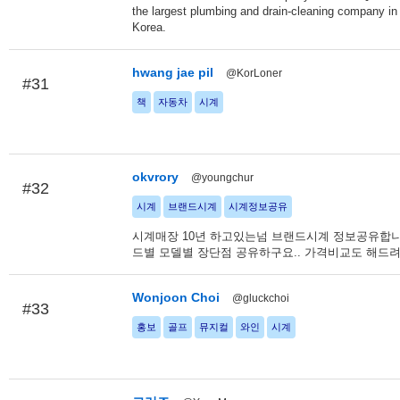
the largest plumbing and drain-cleaning company in
Korea.
hwang jae pil
@KorLoner
#31
책
자동차
시계
okvrory
@youngchur
#32
시계
브랜드시계
시계정보공유
시계매장 10년 하고있는넘 브랜드시계 정보공유합니
드별 모델별 장단점 공유하구요.. 가격비교도 해드려
Wonjoon Choi
@gluckchoi
#33
홍보
골프
뮤지컬
와인
시계