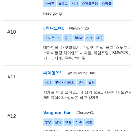
아이폰
블로그
시계
쇼핑몰운영
쇼핑몰
keep going
혀니오빠
@hyuni4426
#10
스노우보드
골프
BMW
시계
대구
대한민국, 대구광역시, 수성구, 주식, 골프, 스노우보
브라이틀링,하이엔드 시계들, 타임포럼 , BMW528 ,
커피 , 시계, 무주, 하이원
쎄이영?!!..
@SayYoungClock
#11
시계
롯데자이언츠
부산
볼링
시계로 먹고 살아요.. 내 삶의 모토.. 사람이나 물건
게!! 지식이나 상식은 넓고 얕게!!
Sanghun, Han
@lunacy81
#12
방송
음악
여행
시계
게임