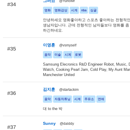
그러죠
@YunoMr
#34
영화
영화감상
시계
nba
싱글
안녕하세요 영화좋아하고 스포츠 좋아하는 전형적인 
생남자입니다. 근데 전형적인 남자들보다 영화를 좀
하긴하네요.
이영훈
@vsmyself
#35
음악
미술
시계
로봇
Samsung Elecronics R&D Engineer Robot, Music, 
Watch, Cooking Pearl Jam, Cold Play, My Aunt Mar
Manchester United
김지훈
@startackim
#36
음악
자동차튜닝
시계
주유소
연애
대 to the 박
Sunny
@dalddy
#37