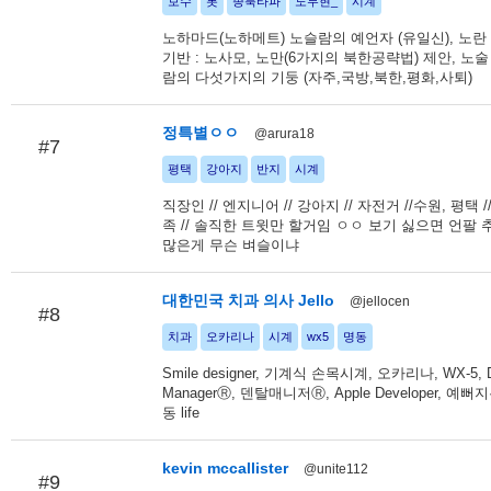
보수
봇
종북타파
노무현_
시계
노하마드(노하메트) 노슬람의 예언자 (유일신), 노란 
기반 : 노사모, 노만(6가지의 북한공략법) 제안, 노술
람의 다섯가지의 기둥 (자주,국방,북한,평화,사퇴)
정특별ㅇㅇ
@arura18
#7
평택
강아지
반지
시계
직장인 // 엔지니어 // 강아지 // 자전거 //수원, 평택 
족 // 솔직한 트윗만 할거임 ㅇㅇ 보기 싫으면 언팔 
많은게 무슨 벼슬이냐
대한민국 치과 의사 Jello
@jellocen
#8
치과
오카리나
시계
wx5
명동
Smile designer, 기계식 손목시계, 오카리나, WX-5, D
ManagerⓇ, 덴탈매니저Ⓡ, Apple Developer, 예뻐
동 life
kevin mccallister
@unite112
#9