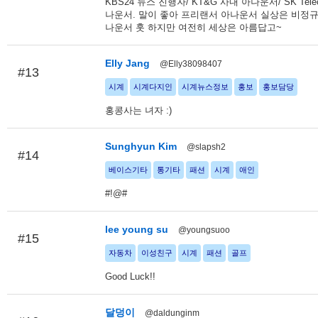
KBS24 뉴스 진행자/ KT&G 사내 아나운서/ SK Tel
나운서. 말이 좋아 프리랜서 아나운서 실상은 비정규
나운서 훗 하지만 여전히 세상은 아름답고~
Elly Jang
@Elly38098407
#13
시계
시계다지인
시계뉴스정보
홍보
홍보담당
홍콩사는 녀자 :)
Sunghyun Kim
@slapsh2
#14
베이스기타
통기타
패션
시계
애인
#!@#
lee young su
@youngsuoo
#15
자동차
이성친구
시계
패션
골프
Good Luck!!
달덩이
@daldunginm