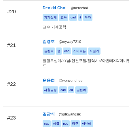
Deokki Choi
@nerochoi
#20
기계설계
교육
cad
it
투자
교수 기계공학
김경호
@myway7210
#21
플랜트
술
cad
스마트폰
자전거
플랜트설계/27남/인천구월/겔럭시s/아반떼XD/미니
드
원용희
@wonyonghee
#22
사출금형
cad
3d
일본어
길광식
@gilkwangsik
#23
cad
싱글
pop
당구
아반떼