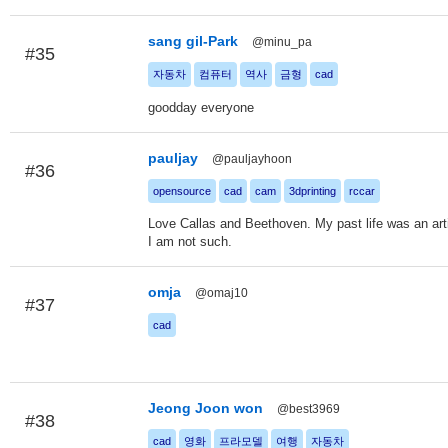
sang gil-Park
@minu_pa
#35
자동차
컴퓨터
역사
금형
cad
goodday everyone
pauljay
@pauljayhoon
#36
opensource
cad
cam
3dprinting
rccar
Love Callas and Beethoven. My past life was an art
I am not such.
omja
@omaj10
#37
cad
Jeong Joon won
@best3969
#38
cad
영화
프라모델
여행
자동차