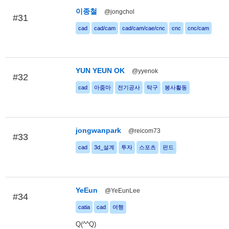
이종철
@jongchol
#31
cad
cad/cam
cad/cam/cae/cnc
cnc
cnc/cam
YUN YEUN OK
@yyenok
#32
cad
아줌마
전기공사
탁구
봉사활동
jongwanpark
@reicom73
#33
cad
3d_설계
투자
스포츠
펀드
YeEun
@YeEunLee
#34
catia
cad
여행
Q(^^Q)