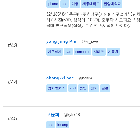
iphone
cad
여행
세종대학교
한양대학교
32/ 185/ 84/ 축구(매주)/ 야구(거인)/ 기구설계/ 3
리)/ 사진(50D, 삼식이, 10-20), 오두막 사고파요../
울대 연구공원(직장)/ 트위초보(시작이 반이다)/
yang-jung Kim
@kr_jove
#43
기구설계
cad
computer
재테크
자동차
chang-ki bae
@bck34
#44
영화/드라마
cad
창업
정치
일본
고윤희
@kyh718
#45
cad
ktseng