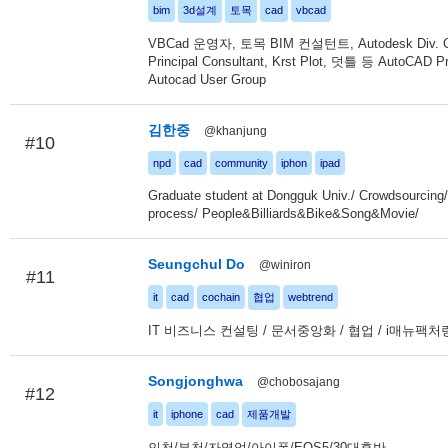
bim
3d설계
토목
cad
vbcad
VBCad 운영자, 토목 BIM 컨설턴트, Autodesk Div. Ci
Principal Consultant, Krst Plot, 덧틀 등 AutoCAD P
Autocad User Group
김한중
@khanjung
#10
npd
cad
community
iphon
ipad
Graduate student at Dongguk Univ./ Crowdsourcing
process/ People&Billiards&Bike&Song&Movie/
Seungchul Do
@winiron
#11
it
cad
cochain
협업
webtrend
IT 비즈니스 컨설팅 / 문서중앙화 / 협업 / i매뉴팩처링
Songjonghwa
@chobosajang
#12
it
iphone
cad
제품개발
인천/부천/자영업/아이폰/EOS5/30대후반