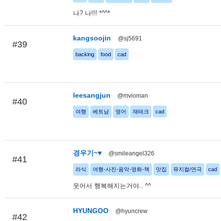
나? 나!!! *^^*
kangsoojin
@sj5691
#39
backing
food
cad
leesangjun
@mvioman
#40
여행
베트남
영어
재테크
cad
경우기~♥
@smileangel326
#41
라식
여행-사진-음악-영화-책
맛집
뮤지컬/연극
cad
웃어서 행복해지는거야.. ^^
HYUNGOO
@hyuncrew
#42