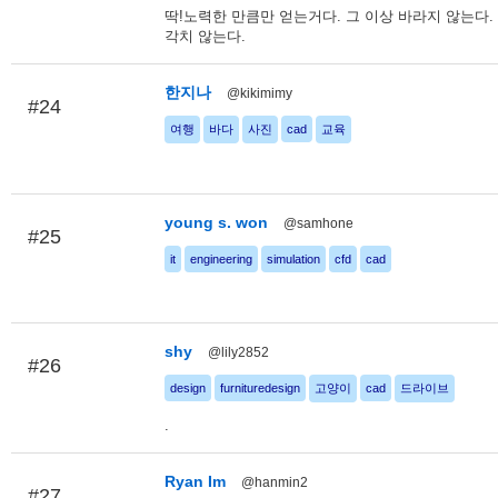
딱!노력한 만큼만 얻는거다. 그 이상 바라지 않는다. 
각치 않는다.
한지나
@kikimimy
#24
여행
바다
사진
cad
교육
young s. won
@samhone
#25
it
engineering
simulation
cfd
cad
shy
@lily2852
#26
design
furnituredesign
고양이
cad
드라이브
.
Ryan Im
@hanmin2
#27