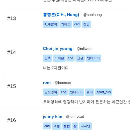
홍창훈(C.H., Hong)
@hunihong
#13
it_개발자
거제도
cad
캠핑
Choi jin-young
@milwoo
#14
건축
아이온
cad
싱글
인테리어
나는 2차원이다...
rom
@fromrom
#15
공포영화
cad
인테리어
호러
short_bus
호러영화에 열광하며 반지하에 은둔하는 야근인간 
jenny kim
@jennycad
#16
cad
여행
클럽
술
디자인