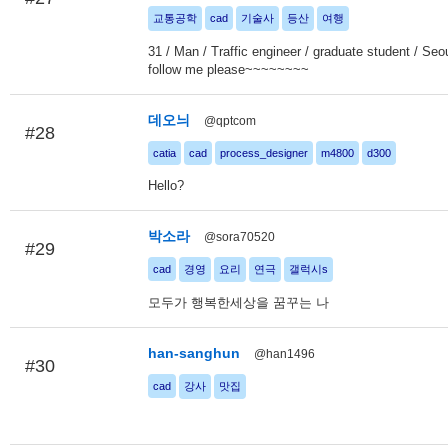
교통공학
cad
기술사
등산
여행
31 / Man / Traffic engineer / graduate student / Seo
follow me please~~~~~~~~
데오늬
@qptcom
#28
catia
cad
process_designer
m4800
d300
Hello?
박소라
@sora70520
#29
cad
경영
요리
연극
갤럭시s
모두가 행복한세상을 꿈꾸는 나
han-sanghun
@han1496
#30
cad
강사
맛집