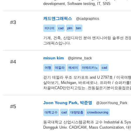
development, Software testing, IT, SNS
캐드앤그래픽스
@cadgraphics
#3
미디어
cad
plm
bim
기계, 건축, 산업디자인 분야 엔지니어링 솔루션 전
그래픽스입니다.
misun kim
@gimme_back
#4
여행
데낄라
에세이
아메리카노
cad
걷기 데낄라 푸조 모카포트 and U 2797호 / 미국여행,M
살아보기, Michigan, 바르세로나, 프라하 / 슈퍼
차끌며CAD만만지고있는..전동질은기본이요용접은
Joon Young Park, 박준영
@JoonYoung_Park
#5
대학교수
cad
대량맞춤
crowdsourcing
동국대학교 산업시스템공학과 교수 Industrial & Syst
Dongguk Univ. CAD/CAM, Mass Customization