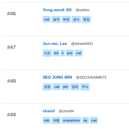
Yong-wook SO
@sokiho
#46
cad
설계
배관
공사
현장
Jun-mo. Lee
@dreamhill01
#47
사진
led
it
pcb
cad
SEO JUNG MIN
@SEOJUNGMIN75
#48
경영
cad
plm
경제
주식
chanil
@chan84
#49
mtb
여행
smartphone
diy
cad