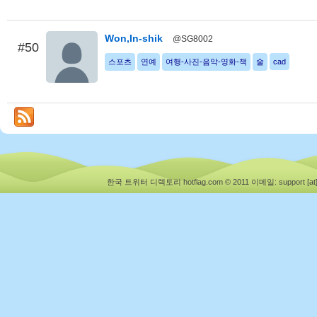
Won,In-shik
@SG8002
#50
스포츠
연예
여행-사진-음악-영화-책
술
cad
한국 트위터 디렉토리 hotflag.com © 2011
이메일: support [at