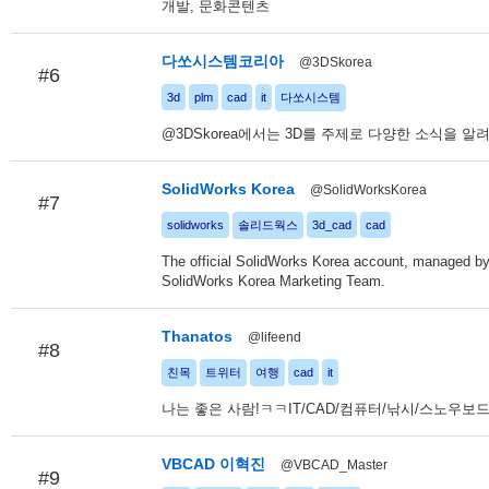
개발, 문화콘텐츠
다쏘시스템코리아
@3DSkorea
#6
3d
plm
cad
it
다쏘시스템
@3DSkorea에서는 3D를 주제로 다양한 소식을 알
SolidWorks Korea
@SolidWorksKorea
#7
solidworks
솔리드웍스
3d_cad
cad
The official SolidWorks Korea account, managed by
SolidWorks Korea Marketing Team.
Thanatos
@lifeend
#8
친목
트위터
여행
cad
it
나는 좋은 사람!ㅋㅋIT/CAD/컴퓨터/낚시/스노우보드
VBCAD 이혁진
@VBCAD_Master
#9