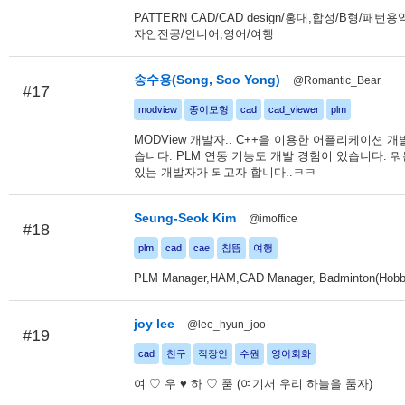
PATTERN CAD/CAD design/홍대,합정/B형/패턴
자인전공/인니어,영어/여행
송수용(Song, Soo Yong)
@Romantic_Bear
#17
modview
종이모형
cad
cad_viewer
plm
MODView 개발자.. C++을 이용한 어플리케이션 개
습니다. PLM 연동 기능도 개발 경험이 있습니다. 뭐
있는 개발자가 되고자 합니다..ㅋㅋ
Seung-Seok Kim
@imoffice
#18
plm
cad
cae
침뜸
여행
PLM Manager,HAM,CAD Manager, Badminton(Hobb
joy lee
@lee_hyun_joo
#19
cad
친구
직장인
수원
영어회화
여 ♡ 우 ♥ 하 ♡ 품 (여기서 우리 하늘을 품자)