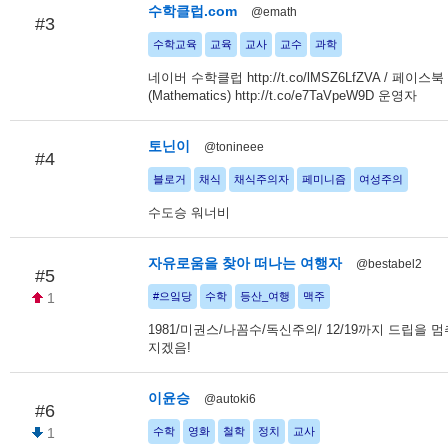
수학클럽.com
@emath
#3
수학교육
교육
교사
교수
과학
네이버 수학클럽 http://t.co/lMSZ6LfZVA / 페이스
(Mathematics) http://t.co/e7TaVpeW9D 운영자
토닌이
@tonineee
#4
블로거
채식
채식주의자
페미니즘
여성주의
수도승 워너비
자유로움을 찾아 떠나는 여행자
@bestabel2
#5
1
#으잌당
수학
등산_여행
맥주
1981/미권스/나꼼수/독신주의/ 12/19까지 드립을 
지겠음!
이윤승
@autoki6
#6
1
수학
영화
철학
정치
교사