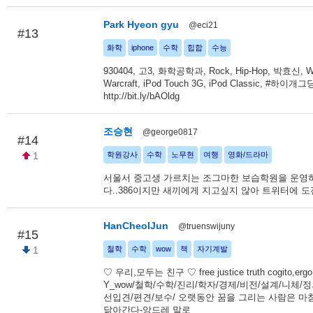
Park Hyeon gyu
@eci21
#13
화학
iphone
수학
힙합
수능
930404, 고3, 화학공학과, Rock, Hip-Hop, 박효신, Wo
Warcraft, iPod Touch 3G, iPod Classic, #하이개
http://bit.ly/bAOldg
조승현
@george0817
#14
1
학원강사
수학
노무현
여행
영화/드라마
서울서 중고생 가르치는 조그마한 보습학원을 운영
다..386이지만 새끼에게 지고싶지 않아 트위터에 도
HanCheolJun
@truenswijuny
#15
1
철학
수학
wow
책
자기계발
♡ 우리,모두는 친구 ♡ free justice truth cogito,erg
Y_wow/철학/수학/진리/학자/경제/비전/설계/니체/정
선입견/편견/보수/ 오랫동안 꿈을 그리는 사람은 마
닮아간다-앙드레 말로