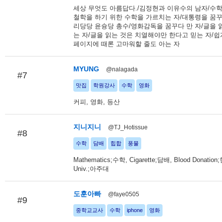
세상 무엇도 아름답다./김정현과 이유수의 남자/수
철학을 하기 위한 수학을 가르치는 자/대통령을 꿈꾸
리당당 윤슝당 총수/영화감독을 꿈꾸다 만 자/글을 
는 자/글을 읽는 것은 치열해야만 한다고 믿는 자/
페이지에 때론 고마워할 줄도 아는 자
MYUNG
@nalagada
#7
맛집
학원강사
수학
영화
커피, 영화, 등산
지니지니
@TJ_Hotissue
#8
수학
담배
힙합
풍물
Mathematics;수학, Cigarette;담배, Blood Donation
Univ.;아주대
도훈아빠
@faye0505
#9
중학교교사
수학
iphone
영화