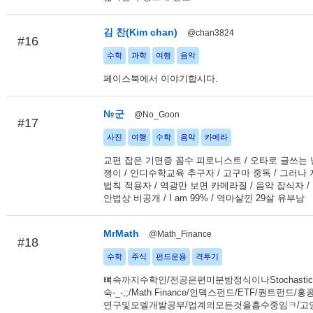
김 찬(Kim chan)
@chan3824
#16
수학
과학
여행
음악
페이스북에서 이야기합시다.
№군
@No_Goon
#17
사진
여행
수학
음악
카메라
교편 잡은 기면증 꼼수 피로니스트 / 오타로 글쓰는
쟁이 / 인디수학교육 추구자 / 고구마 중독 / 그러나
법칙 적용자 / 역광만 보면 카메라질 / 음악 잡식자 
안법상 비공개 / I am 99% / 역마살낀 29살 유부남
MrMath
@Math_Finance
#18
수학
주식
펀드운용
격투기
뼈속까지수학인/전공은편미분방정식이나Stochast
숙-_-;;/Math Finance/인덱스펀드/ETF/퀀트펀드/
연구및모델개발공부/업계의모든것을흡수중임ㅋ/고양