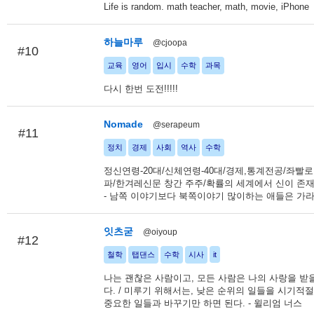
Life is random. math teacher, math, movie, iPhone
하늘마루
@cjoopa
#10
교육
영어
입시
수학
과목
다시 한번 도전!!!!!
Nomade
@serapeum
#11
정치
경제
사회
역사
수학
정신연령-20대/신체연령-40대/경제,통계전공/좌빨로
파/한겨레신문 창간 주주/확률의 세계에서 신이 존재
- 남쪽 이야기보다 북쪽이야기 많이하는 애들은 가라.
잇츠굳
@oiyoup
#12
철학
탭댄스
수학
시사
it
나는 괜찮은 사람이고, 모든 사람은 나의 사랑을 받
다. / 미루기 위해서는, 낮은 순위의 일들을 시기적
중요한 일들과 바꾸기만 하면 된다. - 윌리엄 너스