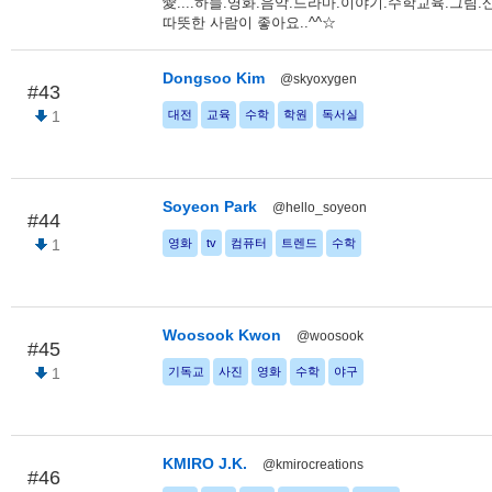
愛....하늘.영화.음악.드라마.이야기.수학교육.그림.
따뜻한 사람이 좋아요..^^☆
Dongsoo Kim
@skyoxygen
#43
1
대전
교육
수학
학원
독서실
Soyeon Park
@hello_soyeon
#44
1
영화
tv
컴퓨터
트렌드
수학
Woosook Kwon
@woosook
#45
1
기독교
사진
영화
수학
야구
KMIRO J.K.
@kmirocreations
#46