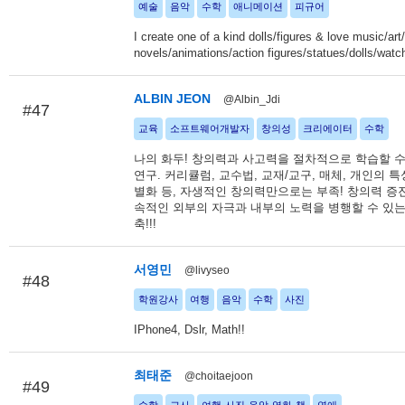
예술
음악
수학
애니메이션
피규어
I create one of a kind dolls/figures & love music/art
novels/animations/action figures/statues/dolls/watch
ALBIN JEON
@Albin_Jdi
#47
교육
소프트웨어개발자
창의성
크리에이터
수학
나의 화두! 창의력과 사고력을 절차적으로 학습할 수
연구. 커리큘럼, 교수법, 교재/교구, 매체, 개인의 
별화 등, 자생적인 창의력만으로는 부족! 창의력 증
속적인 외부의 자극과 내부의 노력을 병행할 수 있는
축!!!
서영민
@livyseo
#48
학원강사
여행
음악
수학
사진
IPhone4, Dslr, Math!!
최태준
@choitaejoon
#49