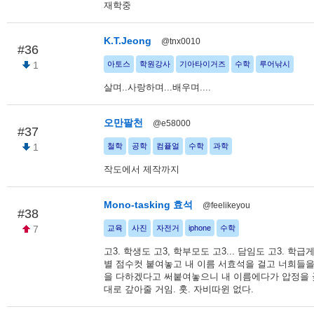
재학중
K.T.Jeong
@tnx0010
#36
1
아토스
학원강사
기아타이거즈
수학
루어낚시
살며..사랑하며...배우며....
오만팔천
@e58000
#37
1
철학
공학
컴픁얼
수학
과학
작도에서 제작까지
Mono-tasking 효석
@feelikeyou
#38
7
교육
사진
자전거
iphone
수학
고3. 학생도 고3, 학부모도 고3... 담임도 고3. 학
별 점수컷 붙여놓고 내 이름 서효석을 걸고 너희들을
을 다하겠다고 써붙여놓으니 내 이름에다가 압정을 
대로 갚아줄 거임. 훗. 자비따윈 없다.