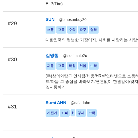
ELP(Tim)
SUN
@bluesunboy20
#29
소통
교육
수학
축구
영화
대한민국의 평범한 가장이자, 사회를 사랑하는 사람
길명철
@isoulmate2u
#30
채용
교육
학원
취업
수학
(주)창의와탐구 인사팀/채용/HRM/인터넷으로 소통
드/마음 그 중심을 바라보기/편견없이 한결같이/잊
잊지못하기
Sumi AHN
@naiadahn
#31
자전거
커피
it
경제
수학