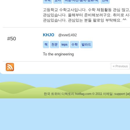
수학
교사
여행-사진-음악-영화-책
연애
고등학교 수학교사입니다. 수학 체험활동 관심 많고
관심있습니다. 올해부터 준비해보려구요. 취미로 사
관심있습니다. 관심있는 분들 팔로잉 부탁해요. ^^
KHJO
@xvwt1492
#50
책
천문
teps
수학
발라드
To the engineering
« Previous
한국 트위터 디렉토리 hotflag.com © 2011
이메일: support [at