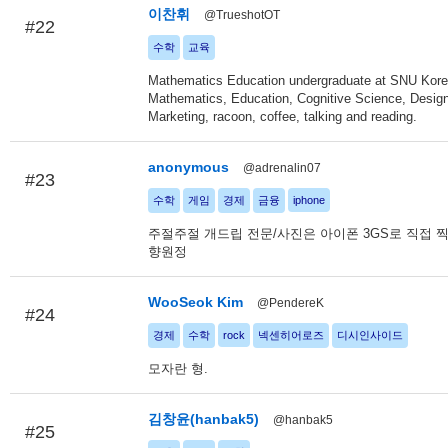
이찬휘
@TrueshotOT
#22
수학
교육
Mathematics Education undergraduate at SNU Korea
Mathematics, Education, Cognitive Science, Design
Marketing, racoon, coffee, talking and reading.
anonymous
@adrenalin07
#23
수학
게임
경제
금융
iphone
주절주절 개드립 전문/사진은 아이폰 3GS로 직접 
향원정
WooSeok Kim
@PendereK
#24
경제
수학
rock
넥센히어로즈
디시인사이드
모자란 형.
김창윤(hanbak5)
@hanbak5
#25