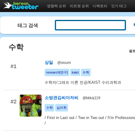
영향력 순위
리트윗 순위
디렉토리
인기 태그
태그 검색
수학
팔로
상일
@sioum
#1
research[연구]
kaist
수학
수학자/그래프 이론 전공/KAIST 수리과학과
소방관김씨아저씨
@kkksj119
#2
수학
심리학
/ First in Last out / Two in Two out / I\'m Professional
/