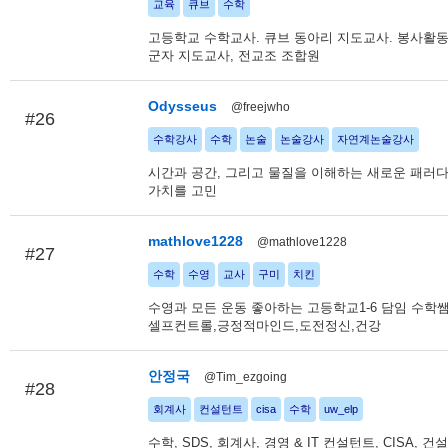
교육
큐브
수학
고등학교 수학교사. 큐브 동아리 지도교사. 봉사활동
군자 지도교사, 전교조 조합원
Odysseus
@freejwho
#26
수학강사
수학
논술
논술강사
자연계논술강사
시간과 공간, 그리고 물질을 이해하는 새로운 패러다
가치를 고민
mathlove1228
@mathlove1228
#27
수학
수영
교사
구미
치킨
수영과 모든 운동 좋아하는 고등학교1-6 담임 수학쌤
셀프컨트롤,긍정적마인드,도전정신,건강
안정국
@Tim_ezgoing
#28
회계사
컨설턴트
cisa
수학
uw_elp
수학, SDS, 회계사, 경영 & IT 컨설턴트, CISA, 건설