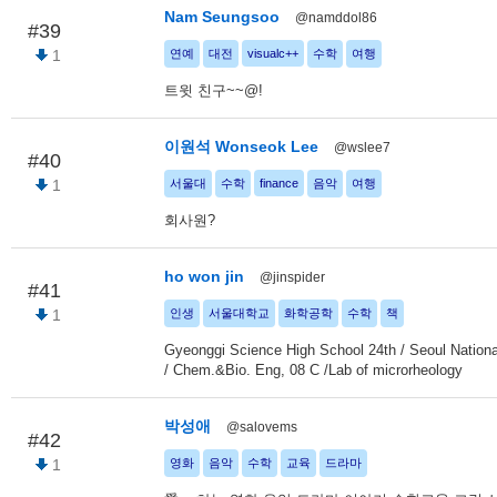
Nam Seungsoo
@namddol86
#39
1
연예
대전
visualc++
수학
여행
트윗 친구~~@!
이원석 Wonseok Lee
@wslee7
#40
1
서울대
수학
finance
음악
여행
회사원?
ho won jin
@jinspider
#41
1
인생
서울대학교
화학공학
수학
책
Gyeonggi Science High School 24th / Seoul Nationa
/ Chem.&Bio. Eng, 08 C /Lab of microrheology
박성애
@salovems
#42
1
영화
음악
수학
교육
드라마