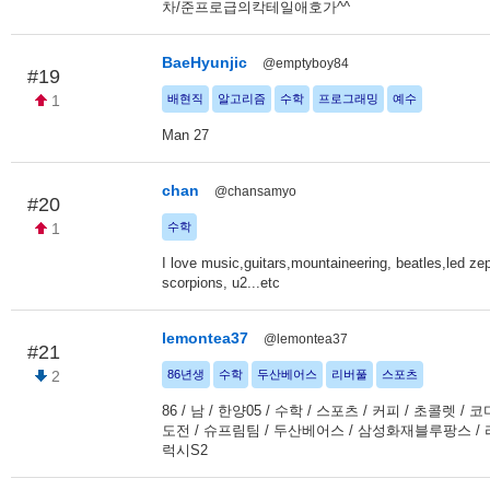
차/준프로급의칵테일애호가^^
BaeHyunjic
@emptyboy84
#19
1
배현직
알고리즘
수학
프로그래밍
예수
Man 27
chan
@chansamyo
#20
1
수학
I love music,guitars,mountaineering, beatles,led ze
scorpions, u2...etc
lemontea37
@lemontea37
#21
2
86년생
수학
두산베어스
리버풀
스포츠
86 / 남 / 한양05 / 수학 / 스포츠 / 커피 / 초콜렛 / 
도전 / 슈프림팀 / 두산베어스 / 삼성화재블루팡스 / 
럭시S2