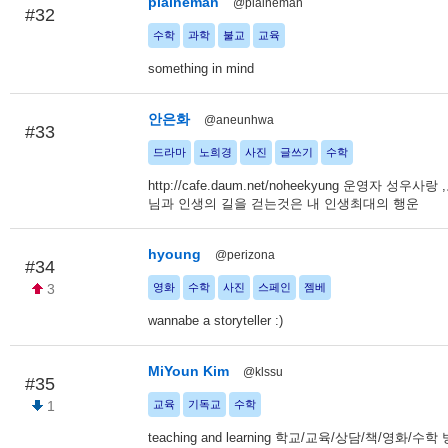
plaineman
@plaineman
#32
수학
과학
불교
교육
something in mind
안은화
@aneunhwa
#33
드라마
노희경
사진
글쓰기
수학
http://cafe.daum.net/noheekyung 운영자 성우
님과 인생의 길을 걷는것은 내 인생최대의 행운
hyoung
@perizona
#34
3
영화
수학
사진
스페인
젬베
wannabe a storyteller :)
MiYoun Kim
@klssu
#35
1
교육
기독교
수학
teaching and learning 학교/교육/상담/책/영화/수