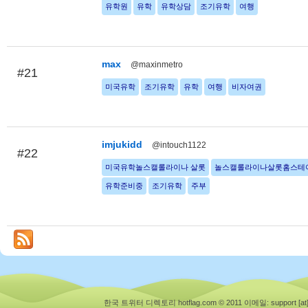
유학원
유학
유학상담
조기유학
여행
max
@maxinmetro
#21
미국유학
조기유학
유학
여행
비자여권
imjukidd
@intouch1122
#22
미국유학놀스캘롤라이나 살롯
놀스캘롤라이나살롯홈스테
유학준비중
조기유학
주부
한국 트위터 디렉토리 hotflag.com © 2011
이메일: support [at