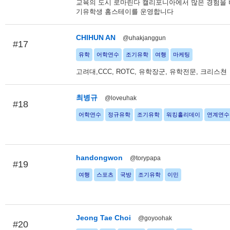
교육의 도시 로마린다 캘리포니아에서 많은 경험을 
기유학생 홈스테이를 운영합니다
CHIHUN AN
@uhakjanggun
#17
유학
어학연수
조기유학
여행
마케팅
고려대,CCC, ROTC, 유학장군, 유학전문, 크리스쳔
최병규
@loveuhak
#18
어학연수
정규유학
조기유학
워킹홀리데이
연계연수
handongwon
@torypapa
#19
여행
스포츠
국방
조기유학
이민
Jeong Tae Choi
@goyoohak
#20