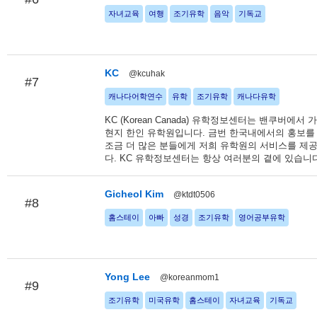
자녀교육
여행
조기유학
음악
기독교
KC
@kcuhak
#7
캐나다어학연수
유학
조기유학
캐나다유학
KC (Korean Canada) 유학정보센터는 밴쿠버에서
현지 한인 유학원입니다. 금번 한국내에서의 홍보를
조금 더 많은 분들에게 저희 유학원의 서비스를 제
다. KC 유학정보센터는 항상 여러분의 곁에 있습니다
Gicheol Kim
@ktdt0506
#8
홈스테이
아빠
성경
조기유학
영어공부유학
Yong Lee
@koreanmom1
#9
조기유학
미국유학
홈스테이
자녀교육
기독교