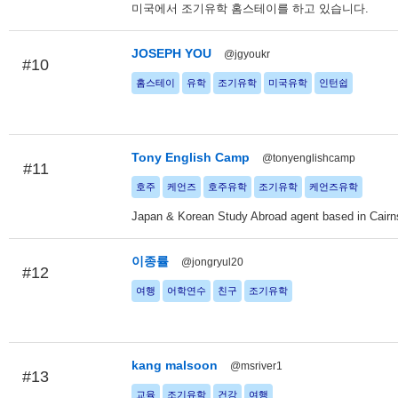
미국에서 조기유학 홈스테이를 하고 있습니다.
JOSEPH YOU
@jgyoukr
#10
홈스테이
유학
조기유학
미국유학
인턴쉽
Tony English Camp
@tonyenglishcamp
#11
호주
케언즈
호주유학
조기유학
케언즈유학
Japan & Korean Study Abroad agent based in Cairns
이종률
@jongryul20
#12
여행
어학연수
친구
조기유학
kang malsoon
@msriver1
#13
교육
조기유학
건강
여행