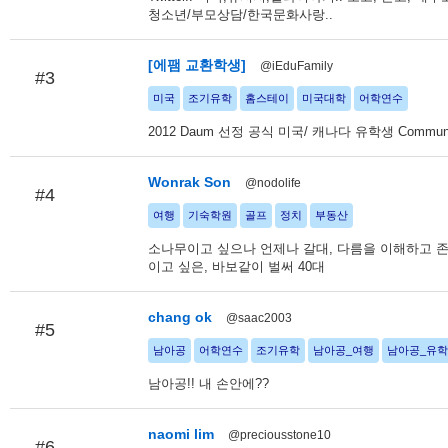
청소년/부모상담/한국문화사랑..
[에팸 교환학생]
@iEduFamily
#3
미국
조기유학
홈스테이
미국대학
어학연수
2012 Daum 선정 공식 미국/ 캐나다 유학생 Communi
Wonrak Son
@nodolife
#4
여행
기숙학원
골프
정치
부동산
소나무이고 싶으나 언제나 갈대, 다름을 이해하고 
이고 싶은, 바보같이 벌써 40대
chang ok
@saac2003
#5
남아공
어학연수
조기유학
남아공_여행
남아공_유학
남아공!! 내 손안에??
naomi lim
@preciousstone10
#6