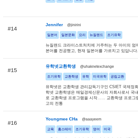
Jennifer
@jinirini
#14
일본어
일본문화
요리
뉴질랜드
조기유학
뉴질랜드 크라이스트처치에 거주하는 두 아이의 엄마
본어를 전공했고, 현재 일본어를 가르치고 있답니다
유학넷교환학생
@uhaknetexchange
#15
조기유학
교환학생
유학
미국유학
공립교환
유학넷은 교환학생 관리감독기구인 CSIET 국제정
학넷 교환학생은 매일경제신문사의 자회사로서 국
로 교환학생 프로그램을 시작…… 교환학생 프로그램
고의 전통
Youngmee CHa
@aaayeem
#16
교육
홈스테이
조기유학
영어
미국