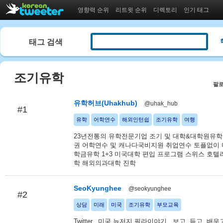
영향력 순위
리트윗 순위
디렉토리
인기 태그
태그 검색
조기유학
팔로
유학허브(Uhakhub)
@uhak_hub
#1
유학
어학연수
해외인턴쉽
조기유학
여행
23년전통의 유학전문기업 조기 및 대학&대학원유학
권 어학연수 및 캐나다국비지원 취업연수 토플없이 
학금유학 1+3 미국대학 편입 프로그램 스위스 호텔
학 해외의과대학 진학
SeoKyunghee
@seokyunghee
#2
상담
미래
미국
조기유학
부모교육
Twitter.. 미국,뉴저지,필라이야기.. 보고, 듣고, 배우