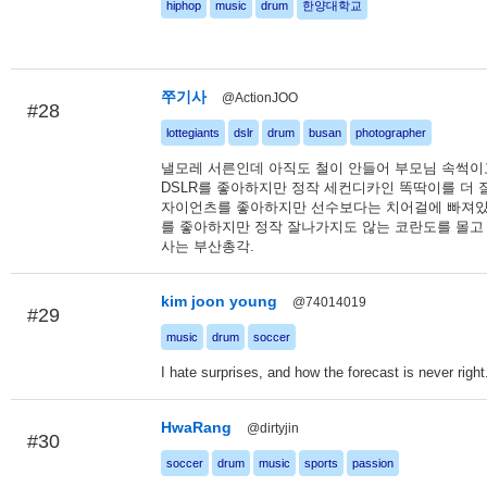
hiphop
music
drum
한양대학교
쭈기사
@ActionJOO
#28
lottegiants
dslr
drum
busan
photographer
낼모레 서른인데 아직도 철이 안들어 부모님 속썩이
DSLR를 좋아하지만 정작 세컨디카인 똑딱이를 더 
자이언츠를 좋아하지만 선수보다는 치어걸에 빠져있
를 좋아하지만 정작 잘나가지도 않는 코란도를 몰고
사는 부산총각.
kim joon young
@74014019
#29
music
drum
soccer
I hate surprises, and how the forecast is never right
HwaRang
@dirtyjin
#30
soccer
drum
music
sports
passion