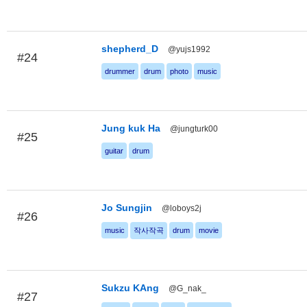
shepherd_D
@yujs1992
#24
drummer
drum
photo
music
Jung kuk Ha
@jungturk00
#25
guitar
drum
Jo Sungjin
@loboys2j
#26
music
작사작곡
drum
movie
Sukzu KAng
@G_nak_
#27