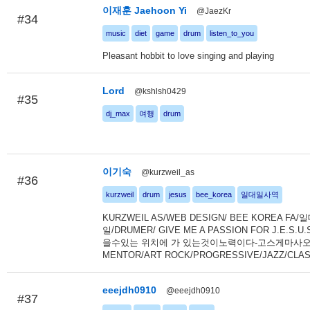
이재훈 Jaehoon Yi
@JaezKr
#34
music
diet
game
drum
listen_to_you
Pleasant hobbit to love singing and playing
Lord
@kshlsh0429
#35
dj_max
여행
drum
이기숙
@kurzweil_as
#36
kurzweil
drum
jesus
bee_korea
일대일사역
KURZWEIL AS/WEB DESIGN/ BEE KOREA FA/
일/DRUMER/ GIVE ME A PASSION FOR J.E.S.U
을수있는 위치에 가 있는것이노력이다-고스게마사오
MENTOR/ART ROCK/PROGRESSIVE/JAZZ/CLAS
eeejdh0910
@eeejdh0910
#37