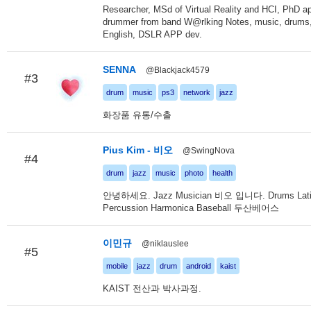
Researcher, MSd of Virtual Reality and HCI, PhD ap
drummer from band W@rlking Notes, music, drums
English, DSLR APP dev.
SENNA
@Blackjack4579
#3
drum
music
ps3
network
jazz
화장품 유통/수출
Pius Kim - 비오
@SwingNova
#4
drum
jazz
music
photo
health
안녕하세요. Jazz Musician 비오 입니다. Drums Lat
Percussion Harmonica Baseball 두산베어스
이민규
@niklauslee
#5
mobile
jazz
drum
android
kaist
KAIST 전산과 박사과정.