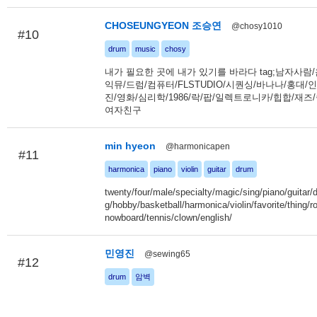
CHOSEUNGYEON 조승연
@chosy1010
#10
drum
music
chosy
내가 필요한 곳에 내가 있기를 바라다 tag;남자사람/
익뮤/드럼/컴퓨터/FLSTUDIO/시퀀싱/바나나/홍대/인
진/영화/심리학/1986/락/팝/일렉트로니카/힙합/재즈
여자친구
min hyeon
@harmonicapen
#11
harmonica
piano
violin
guitar
drum
twenty/four/male/specialty/magic/sing/piano/guitar
g/hobby/basketball/harmonica/violin/favorite/thing/r
nowboard/tennis/clown/english/
민영진
@sewing65
#12
drum
암벽