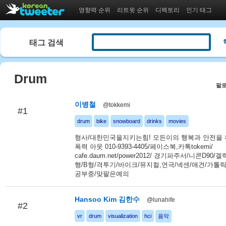
영향력 순위
리트윗 순위
디렉토리
인기 태그
태그 검색
Drum
팔로
이병철
@tokkemi
#1
drum
bike
snowboard
drinks
movies
형사/대한민국을지키는힘! 모든이의 행복과 안전을 
폭력 아웃 010-9393-4405/페이스북,카톡tokemi/
cafe.daum.net/power2012/ 경기파주서/니콘D90
행/B형/격투기/바이크/뮤지컬,연극/넥센/애견/가톨
공부중/맞팔은예의
Hansoo Kim 김한수
@lunahife
#2
vr
drum
visualization
hci
음악