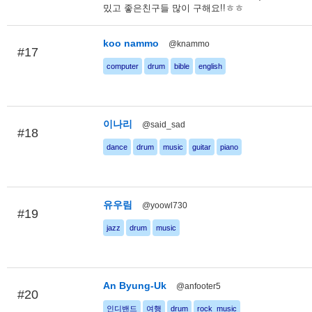
밌고 좋은친구들 많이 구해요!!ㅎㅎ
koo nammo
@knammo
#17
computer
drum
bible
english
이나리
@said_sad
#18
dance
drum
music
guitar
piano
유우림
@yoowl730
#19
jazz
drum
music
An Byung-Uk
@anfooter5
#20
인디밴드
여행
drum
rock_music