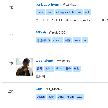
park zoo hyun
@parkhaa
#6
music
drum
midnight_stitch
mac
logic
MIDNIGHT STITCH , drummer , producer , FC JUL
유태종
@pluto0409
#7
충남대학교
camera
대전
drum
car
wookdrum
@wookdrum
#8
음악
드러머
drum
영화
드럼
드러머
LSH
@T_NBAND
#9
design
music
guitar
drum
bass