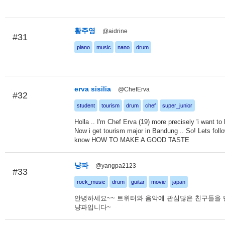
황주영
@aidrine
#31
piano
music
nano
drum
erva sisilia
@ChefErva
#32
student
tourism
drum
chef
super_junior
Holla .. I'm Chef Erva (19) more precisely 'i want to 
Now i get tourism major in Bandung .. So! Lets foll
know HOW TO MAKE A GOOD TASTE
냥파
@yangpa2123
#33
rock_music
drum
guitar
movie
japan
안녕하세요~~ 트위터와 음악에 관심많은 친구들을
냥파입니다~