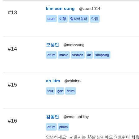
kim eun sung
@zaws1014
#13
drum
여행
얼리어답터
맛집
모상민
@mosssang
#14
drum
music
fashion
art
shopping
ch kim
@chinters
#15
tour
golf
drum
김동언
@craquantJiny
#16
drum
photo
안녕하세요~ 서울사는 18살 남자에요 :) 트위터 처