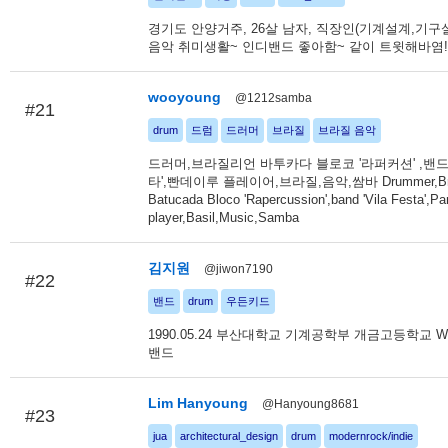
경기도 안양거주, 26살 남자, 직장인(기계설계,기구설
음악 취미생활~ 인디밴드 좋아함~ 같이 트윗해바염!
wooyoung
@1212samba
#21
drum
드럼
드러머
브라질
브라질 음악
드러머,브라질리언 바투카다 블로코 '라퍼커션' ,밴드
타',빤데이루 플레이어,브라질,음악,쌈바 Drummer,Braz
Batucada Bloco 'Rapercussion',band 'Vila Festa',Pa
player,Basil,Music,Samba
김지원
@jiwon7190
#22
밴드
drum
우든키드
1990.05.24 부산대학교 기계공학부 개금고등학교 Woo
밴드
Lim Hanyoung
@Hanyoung8681
#23
jua
architectural_design
drum
modernrock/indie