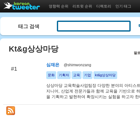
영향력 순위
리트윗 순위
디렉토리
인기 태그
태그 검색
Kt&g상상마당
팔로
심재은
@shimwonzang
#1
문화
기획자
교육
기업
kt&g상상마당
상상마당 교육학술사업팀장 다양한 분야의 아티스트,
지니어, 산업계 전문가들과 함께 교육을 기반으로 
을 기획하고 발현하여 확장시키는 실험을 하고자 한