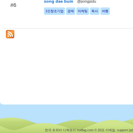
song dae bum
@pongpidu
#6
1인창조기업
경제
마케팅
독서
여행
한국 트위터 디렉토리 hotflag.com © 2011
이메일: support [at