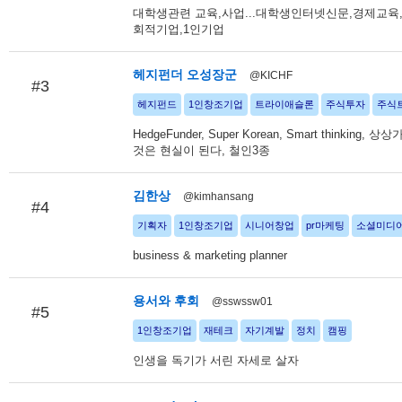
대학생관련 교육,사업...대학생인터넷신문,경제교육
회적기업,1인기업
헤지펀더 오성장군
@KICHF
#3
헤지펀드
1인창조기업
트라이애슬론
주식투자
주식
HedgeFunder, Super Korean, Smart thinking,
것은 현실이 된다, 철인3종
김한상
@kimhansang
#4
기획자
1인창조기업
시니어창업
pr마케팅
소셜미디
business & marketing planner
용서와 후회
@sswssw01
#5
1인창조기업
재테크
자기계발
정치
캠핑
인생을 독기가 서린 자세로 살자