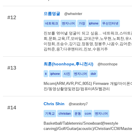
으름덩굴
@whwinter
#12
네트워크
엔지니어
가장
iphone
무선인터넷
진보를 엮어낼 덩굴이 되고 싶음... 네트워크,스마트
회,문화,교육,IT,모바일,교대근무,노무현,노회찬,유
이정희,조승수,강기갑,정동영,정봉주,나꼼수,김어준
김하준,응?,다큐멘터리,진보,수원거주
최훈(hoonhope,후니천사)
@hoonhope
#13
it
iphone
사진
엔지니어
dslr
Micom(ARM,AVR,PIC,8051) Firmware 개발/아
진/동영상촬영및편집/컴퓨터AS/웹관리
Chris Shin
@seastory7
#14
기독교
christian
운동
ccm
엔지니어
Basketball/Tabletennis/Snowboard(freestyle
carving)/Golf/Guitar(acoustic)/Christian/CCM/Maste