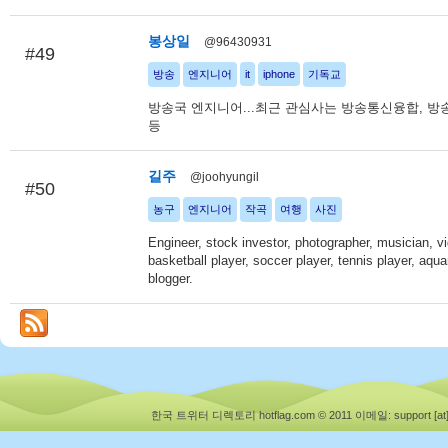
봉상일
@96430931
#49
방송
엔지니어
it
iphone
기독교
방송국 엔지니어...최근 관심사는 방송통신융합, 방
등
길주
@joohyungil
#50
농구
엔지니어
작곡
여행
사진
Engineer, stock investor, photographer, musician, vi
basketball player, soccer player, tennis player, aquar
blogger.
한국 트위터 디렉토리 hotflag.com © 2011
이메일: support [at