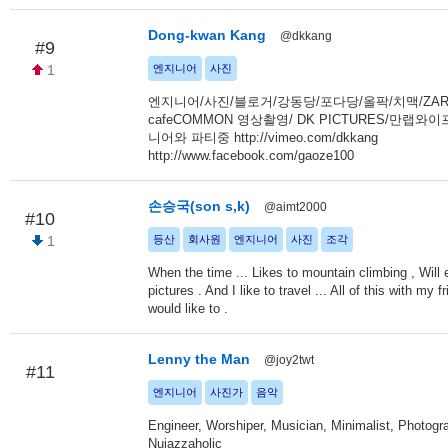
Dong-kwan Kang
@dkkang
#9
1
엔지니어
사진
엔지니어/사진/블로거/강동당/포다당/올팍/치맥/ZAR
cafeCOMMON 영상촬영/ DK PICTURES/만랩와
니어와 파티중 http://vimeo.com/dkkang
http://www.facebook.com/gaoze100
손승국(son s,k)
@aimt2000
#10
1
등산
회사원
엔지니어
사진
조각
When the time ... Likes to mountain climbing , Will 
pictures . And I like to travel ... All of this with my f
would like to .
Lenny the Man
@joy2twt
#11
엔지니어
사진가
음악
Engineer, Worshiper, Musician, Minimalist, Photogr
Nujazzaholic