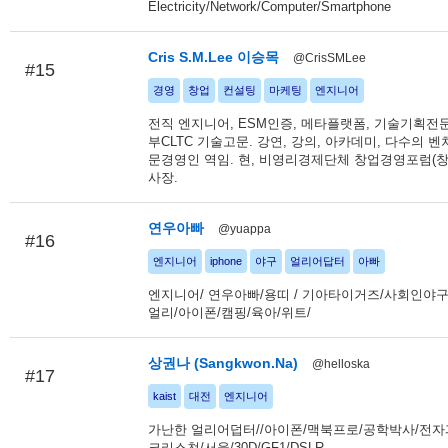
Electricity/Network/Computer/Smartphone
Cris S.M.Lee 이승목
@CrisSMLee
#15
경영
창업
컨설팅
마케팅
엔지니어
전직 엔지니어, ESM인증, 메타플랫폼, 기술기획전문
부CLTC 기술고문. 강연, 강의, 아카데미, 다수의 
문경영인 역임. 현, 비영리경제단체 창업경영포럼(창
사장.
연우아빠
@yuappa
#16
엔지니어
iphone
야구
얼리어답터
아빠
엔지니어/ 연우아빠/용띠 / 기아타이거즈/사회인야구(
얼리/아이폰/캠핑/육아/위트/
상권나 (Sangkwon.Na)
@helloska
#17
kaist
대전
엔지니어
가난한 얼리어덥터//아이폰/맥북프로/공학박사/전자과/
크리스쳔/서울/30D/GF1/DSLR