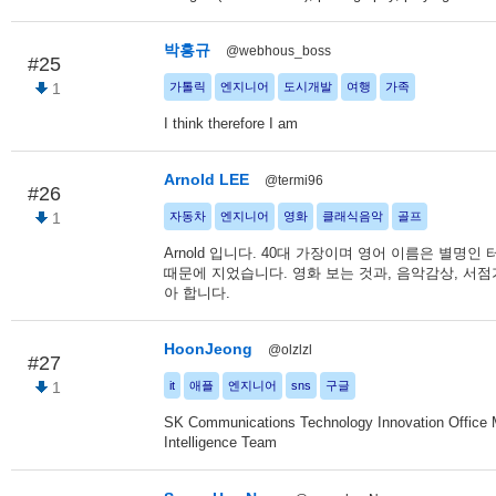
박흥규
@webhous_boss
#25
1
가톨릭
엔지니어
도시개발
여행
가족
I think therefore I am
Arnold LEE
@termi96
#26
1
자동차
엔지니어
영화
클래식음악
골프
Arnold 입니다. 40대 가장이며 영어 이름은 별명인
때문에 지었습니다. 영화 보는 것과, 음악감상, 서점
아 합니다.
HoonJeong
@olzlzl
#27
1
it
애플
엔지니어
sns
구글
SK Communications Technology Innovation Office 
Intelligence Team