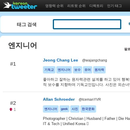
영향력 순위
리트윗 순위
디렉토리
인기 태그
태그 검색
엔지니어
팔로
Jeong Chang Lee
@wajangchang
#1
기독교
엔지니어
보수
유머
원자력
좋아하고 잘하는 원자력관련 설계를 하고 있어 행복
적 보수를 지향하며 기독교인입니다. 사진은 외손
Allan Schroeder
@IcemanYVR
#2
1
엔지니어
geek
사진
한국문화
Photographer | Christian | Husband | Father | Die Har
IT & Tech | Unified Korea 