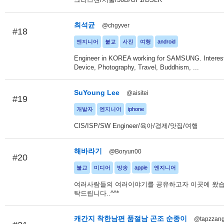
최석균
@chgyver
#18
엔지니어
불교
사진
여행
android
Engineer in KOREA working for SAMSUNG. Interest
Device, Photography, Travel, Buddhism, ...
SuYoung Lee
@aisitei
#19
개발자
엔지니어
iphone
CIS/ISP/SW Engineer/육아/경제/맛집/여행
해바라기
@Boryun00
#20
불교
미디어
방송
apple
엔지니어
여러사람들의 여러이야기를 공유하고자 이곳에 왔습니
탁드립니다..^^*
캐간지 착한남편 품절남 곤조 순종이
@tapzzan