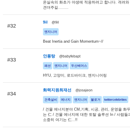
온실속의 화초가 야생에 적응하려고 합니다. 격려와
견뎌주길.........
9il
@9il
#32
엔지니어
Beat Inertia and Gain Momentum~//
안퐁탕
@babyfebapt
#33
패션
엔지니어
두산베어스
HYU, 고양이, 로드바이크, 엔지니어링
화력지원최재선
@josajeon
#34
건축설비
에너지
엔지니어
블로거
twittercelebrities
/ 건물 에너지분야 CM,기획, 시공, 관리, 운영을 화
는 仁 / 건물 에너지에 대한 토탈 솔루션 In / 사람
소중히 여기는 仁...!!