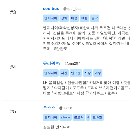
soulbus
@soul_bus
#3
엔지니어
정치
미술
여행
음악
엔지니어/과학신봉자/북한이니까 무조건 나쁘다는 
리자. 진실을 두려워 말라. 소통의 일방차단, 왜곡된
지피지기차원에서 이해하자는 것이 \'친북\'이라면 
친북주의자가 될 것이다. 통일조국에서 살아가는 내
꾸며.. #한반도
유리왕ㅈr
@aini207
#4
엔지니어
사진
연구원
사랑
여행
LP 음악감상 / 인물사진담기/ 먹거리찾아 여행 / 촛
떨기 / 수다떨기 / 포도주 / 드라이브 / 자전거 / 골프 
바보 / 사랑그대로의사랑 ♡ / 제주도 / 호주 /
오소소
@ososo
#5
엔지니어
iphone
블로거
it
모바일
심심한 엔지니어....