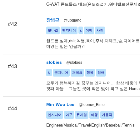
G-WAT 콘트롤즈 대표(온도조절기,워터밸브전문제조
장병근
@ubgjang
#42
모바일
엔지니어
it
여행
사진
핸드폰,설계,dslr,여행,육아,주식,재테크,술,다이어트..
미있는 일은 없을까?!
slobies
@slobies
#43
lg
엔지니어
재테크
행복
영어
모두가 행복해지길 꿈꾸는 엔지니어... 항상 배움에
첫째 아들... 그늘진 곳에 작은 빛이 되고 싶은 Huma
Min-Woo Lee
@leemw_Binto
#44
엔지니어
야구
뮤지컬
여행
가톨릭
Engineer/Musical/Travel/English/Baseball/Tennis