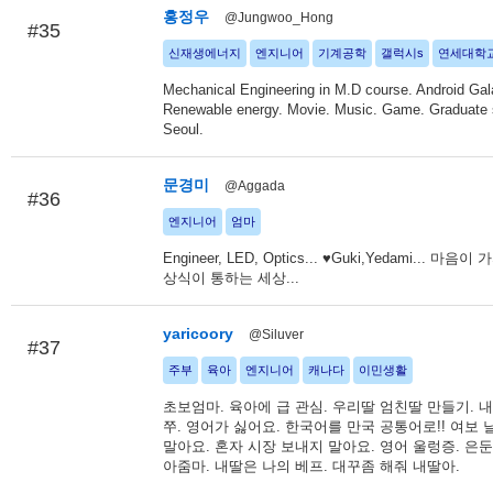
홍정우
@Jungwoo_Hong
#35
신재생에너지
엔지니어
기계공학
갤럭시s
연세대학
Mechanical Engineering in M.D course. Android Gal
Renewable energy. Movie. Music. Game. Graduate 
Seoul.
문경미
@Aggada
#36
엔지니어
엄마
Engineer, LED, Optics... ♥Guki,Yedami... 마음
상식이 통하는 세상...
yaricoory
@Siluver
#37
주부
육아
엔지니어
캐나다
이민생활
초보엄마. 육아에 급 관심. 우리딸 엄친딸 만들기. 
쭈. 영어가 싫어요. 한국어를 만국 공통어로!! 여보 
말아요. 혼자 시장 보내지 말아요. 영어 울렁증. 은
아줌마. 내딸은 나의 베프. 대꾸좀 해줘 내딸아.