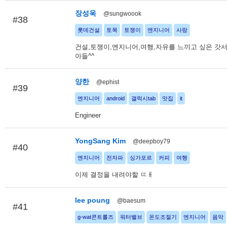
장성욱
@sungwoook
#38
롯데건설
토목
토쟁이
엔지니어
사랑
건설,토쟁이,엔지니어,여행,자유를 느끼고 싶은 갓
아들^^
양한
@ephist
#39
엔지니어
android
갤럭시tab
맛집
it
Engineer
YongSang Kim
@deepboy79
#40
엔지니어
전자파
싱가포르
커피
여행
이제 결정을 내려야할 ㄸㅐ
lee poung
@baesum
#41
g-wat콘트롤즈
워터밸브
온도조절기
엔지니어
음악