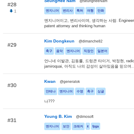
SeungHee Nam
@seungheeNam
#28
1
엔지니어
변리사
특허
여행
만화
엔지니어이고, 변리사이며, 생각하는 사람. Engineer, 
patent attorney and thinking human
Kim Dongkeun
@dimanche82
#29
축구
음악
엔지니어
직장인
일본어
언니네 이발관, 김동률, 드렁큰 타이거, 박정현, radioh
jamiroquai, 아직도 나의 감성이 살아있음을 믿으며..
Kwan
@generalok
#30
안테나
엔지니어
수영
축구
싱글
나???
Young B. Kim
@dimosoft
#31
엔지니어
보안
크래커
it
fpga