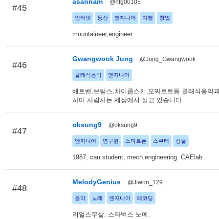
asannam
@nfg00105
#45
인터넷
등산
엔지니어
여행
창업
mountaineer,engineer
Gwangwook Jung
@Jung_Gwangwook
#46
클래식음악
엔지니어
베토밴,브람스,차이콥스키,모짜르트등 클래식음악과
하며 사람사는 세상에서 살고 있습니다.
oksung9
@oksung9
#47
엔지니어
연구원
스마트폰
스쿠터
싱글
1987, cau student, mech.engineering. CAElab.
MelodyGenius
@Jiwon_129
#48
음악
노래
엔지니어
레코딩
리얼스무살. 스타벅스 노예.