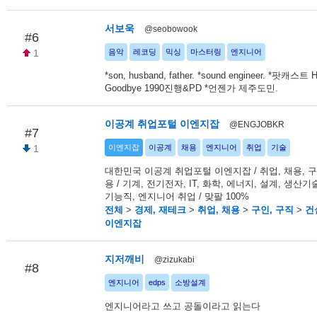
서보욱
@seobowook
#6
1
음악
레코딩
믹싱
마스터링
엔지니어
*son, husband, father. *sound engineer. *팟캐스트 H
Goodbye 1990진행&PD *언젠가 제주도민.
이공계 취업포털 이엔지잡
@ENGJOBKR
#7
1
이엔지잡
이공계
채용
엔지니어
취업
기술
대한민국 이공계 취업포털 이엔지잡 / 취업, 채용, 구
용 / 기계, 전기전자, IT, 화학, 에너지, 설계, 생산기
기능직, 엔지니어 취업 / 맞팔 100%
전체
>
경제, 재테크
>
취업, 채용
>
구인, 구직
>
건
이엔지잡
지저깨비
@zizukabi
#8
엔지니어
edps
소방설계
엔지니어라고 쓰고 공돌이라고 읽는다