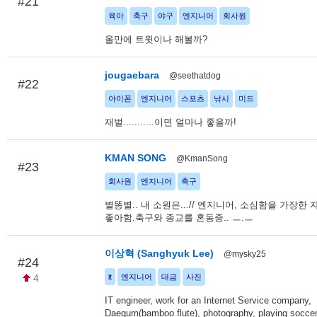
#21
육아
축구
야구
엔지니어
회사원
올만에 트윗이나 해볼까?
jougaebara
@seethatdog
#22
아이폰
엔지니어
스포츠
낚시
미드
재벌...........이면 얼마나 좋을까!
KMAN SONG
@KmanSong
#23
회사원
엔지니어
축구
별똥별.. 내 소원은...// 엔지니어, 소심함을 가장한
좋아함.축구와 종교를 혼동중.. ㅡ.ㅡ
이상혁 (Sanghyuk Lee)
@mysky25
#24
4
it
엔지니어
대금
사진
IT engineer, work for an Internet Service company,
Daegum(bamboo flute), photography, playing socce