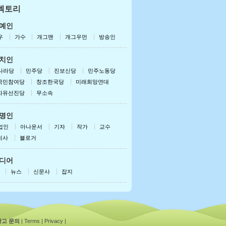
렉토리
드로이드용 받기
폰/패드용 받기
예인
우
가수
개그맨
개그우먼
방송인
치인
나라당
민주당
진보신당
민주노동당
국민참여당
창조한국당
미래희망연대
자유선진당
무소속
명인
업인
아나운서
기자
작가
교수
의사
블로거
디어
뉴스
신문사
잡지
광고 문의
|
Terms
|
Privacy
|