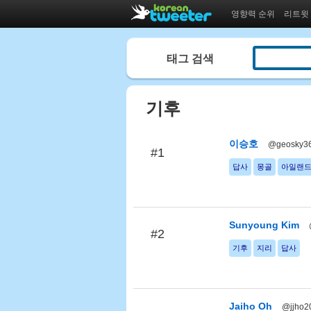
영향력 순위
리트윗
태그 검색
기후
이승호
@geosky3
#1
답사
몽골
아일랜
Sunyoung Kim
#2
기후
지리
답사
Jaiho Oh
@jjho2