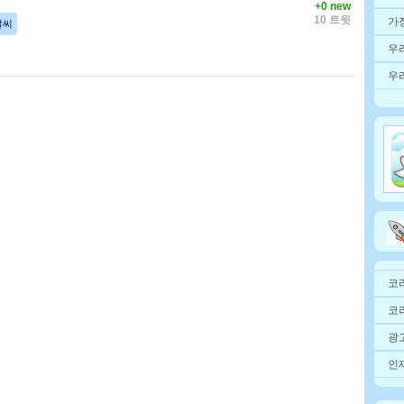
+0 new
10 트윗
가
날씨
우
우
코
코
광고
인재