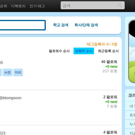
 순위
디렉토리
인기 태그
학교 검색
회사/단체 검색
태그등록자 수: 3명
팔로워수 순서
영향력 순서
최근등록 순서
46 팔로워
65
+0 new
217 트윗
드
사진
지리
코
2 팔로워
@bbongsoon
+0 new
내
7 트윗
트
누
4 팔로워
지
023