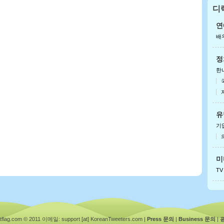
디
안
아이
연
배
정
한
유
기
미
TV
ag.com © 2011
이메일: support [at] KoreanTweeters.com
|
Press 문의
|
Business 문의
|