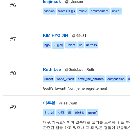
leejinsuk
@byleeseo
#6
fashion
travel(여행)
music
environment
unicef
KIM HYO JIN
@t65o31
#7
ngo
비륜해
unicef
un
actress
Ruth Lee
@GodsfavoritRuth
#8
unicef
world_vision
save_the_children
compassion
u
God\'s favorit! Non, je ne regrette rien!
이주완
@leejuwan
#9
하나님
사랑
밥
리더십
unicef
대구/기독교인이며 말씀대로 살기를 노력하나 늘 부
관련된 일을 하고 있으나 그 외 많은 경험이 있음/