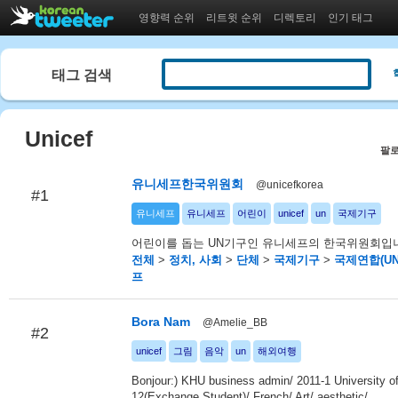
영향력 순위
리트윗 순위
디렉토리
인기 태그
태그 검색
Unicef
팔로
유니세프한국위원회
@unicefkorea
#1
유니세프
유니세프
어린이
unicef
un
국제기구
어린이를 돕는 UN기구인 유니세프의 한국위원회입
전체
>
정치, 사회
>
단체
>
국제기구
>
국제연합(UN
프
Bora Nam
@Amelie_BB
#2
unicef
그림
음악
un
해외여행
Bonjour:) KHU business admin/ 2011-1 University of
12(Exchange Student)/ French/ Art/ aesthetic/