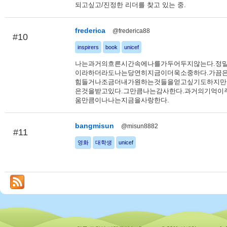
되고싶고/진정한 리더를 찾고 있는 중.
frederica
@frederica88
#10
inspirers
book
unicef
나는과거의흐른시간속에나를가두어두지않는다.정
이라하더라도나는당연히지금이더욱소중하다.가끔
힘들거나조금더내가원하는것들을얻고싶기도하지만
은것을받고있다.그만큼나는감사한다.과거의기억이
움만큼이나나는지금을사랑한다.
bangmisun
@misun8882
#11
영화
대학생
unicef