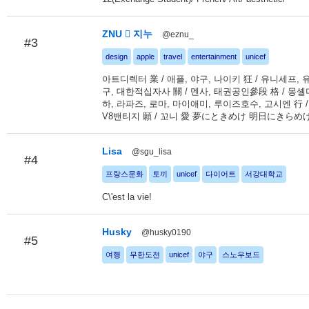
ZNU  지누
@eznu_
#3
design
apple
travel
entertainment
unicef
아트디렉터 業 / 애플, 야구, 나이키 狂 / 유니세프,
구, 대한적십자사 關 / 멘사, 태권공인參段 格 / 몽셸
하, 라파즈, 로마, 마이애미, 루이즈호수, 고시엔 行
V8밴티지 願 / 꼬니 愛 夢にときめけ 明日にきらめけ
Lisa
@sgu_lisa
#4
프랑스문화
토끼
unicef
다이어트
서강대학교
C\'est la vie!
Husky
@husky0190
#5
여행
무한도전
unicef
야구
스노우보드