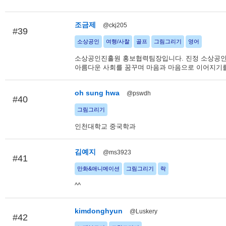
조금제
@ckj205
#39
소상공인
여행/사찰
골프
그림그리기
영어
소상공인진흘원 홍보협력팀장입니다. 진정 소상공
아름다운 사회를 꿈꾸며 마음과 마음으로 이어지기
oh sung hwa
@pswdh
#40
그림그리기
인천대학교 중국학과
김예지
@ms3923
#41
만화&애니메이션
그림그리기
락
^^
kimdonghyun
@Luskery
#42