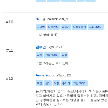
:D
@BeoRuckGom_N
#10
고양이
타로카드
글쓰기
노래부르기
그림그리기
그냥 잉여 곰 :D
김수연
@951121
#11
낙서
그림그리기
감정
그림그리는건 재미있어
Anne,Yoon
@abcg123
#12
패션
음악
여행
통기타
그림그리기
옷,악기,자전거,요리,바느질,낙서하기,책,식물,사진
지고 살아가고 있으나 특별히 잘하는건 없음. 경영
만 경영이론을 싫어하는 인생을 즐기고 즐길수 있는
20대 중반의 소녀?!