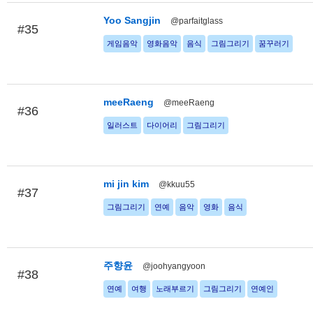
Yoo Sangjin
@parfaitglass
#35
게임음악
영화음악
음식
그림그리기
꿈꾸러기
meeRaeng
@meeRaeng
#36
일러스트
다이어리
그림그리기
mi jin kim
@kkuu55
#37
그림그리기
연예
음악
영화
음식
주향윤
@joohyangyoon
#38
연예
여행
노래부르기
그림그리기
연예인