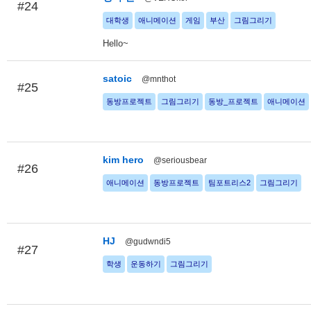
#24
대학생
애니메이션
게임
부산
그림그리기
Hello~
satoic
@mnthot
#25
동방프로젝트
그림그리기
동방_프로젝트
애니메이션
kim hero
@seriousbear
#26
애니메이션
동방프로젝트
팀포트리스2
그림그리기
HJ
@gudwndi5
#27
학생
운동하기
그림그리기