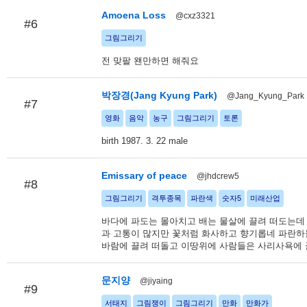
Amoena Loss
@cxz3321
#6
그림그리기
전 맞팔 왠만하면 해줘요
박장경(Jang Kyung Park)
@Jang_Kyung_Park
#7
영화
음악
농구
그림그리기
토론
birth 1987. 3. 22 male
Emissary of peace
@jhdcrew5
#8
그림그리기
격투종목
파란색
숫자5
미래산업
바다에 파도는 몰아치고 배는 물살에 끌려 떠도는데
과 고통이 많지만 꽃처럼 화사하고 향기롭네 파란하
바람에 끌려 떠돌고 이땅위에 사람들은 사리사욕에 
문지양
@jiyaing
#9
서태지
그림쟁이
그림그리기
만화
만화가