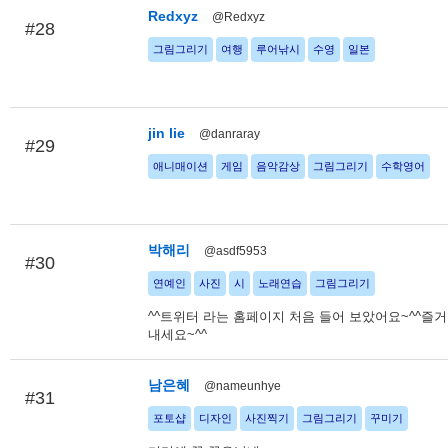
Redxyz
@Redxyz
#28
그림그리기
여행
루어낚시
수영
일본
jin lie
@danraray
#29
애니매이션
게임
음악감상
그림그리기
수학영어
박해리
@asdf5953
#30
연예인
사진
시
노래연습
그림그리기
^^트위터 라는 홈페이지 처음 들어 보았어요~^^즐거
내세요~^^
남은혜
@nameunhye
#31
포토샵
디자인
사진찍기
그림그리기
꾸미기