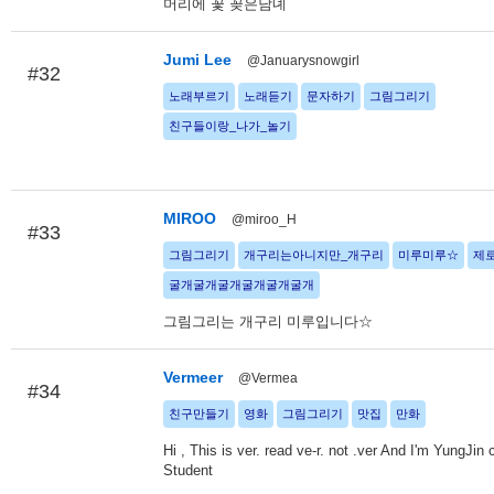
머리에 꽃 꽂은남녜
Jumi Lee
@Januarysnowgirl
#32
노래부르기
노래듣기
문자하기
그림그리기
친구들이랑_나가_놀기
MIROO
@miroo_H
#33
그림그리기
개구리는아니지만_개구리
미루미루☆
제
굴개굴개굴개굴개굴개굴개
그림그리는 개구리 미루입니다☆
Vermeer
@Vermea
#34
친구만들기
영화
그림그리기
맛집
만화
Hi , This is ver. read ve-r. not .ver And I'm YungJin 
Student