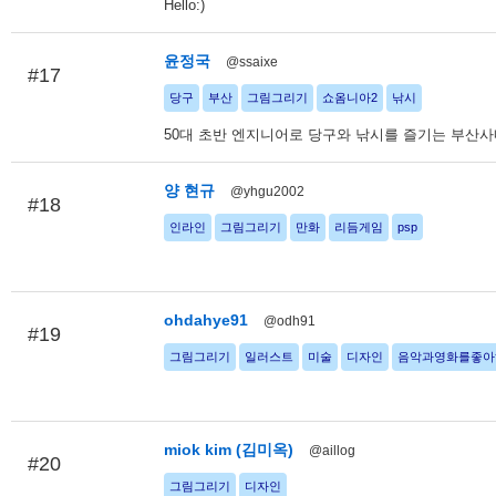
Hello:)
윤정국
@ssaixe
#17
당구
부산
그림그리기
쇼옴니아2
낚시
50대 초반 엔지니어로 당구와 낚시를 즐기는 부산
양 현규
@yhgu2002
#18
인라인
그림그리기
만화
리듬게임
psp
ohdahye91
@odh91
#19
그림그리기
일러스트
미술
디자인
음악과영화를좋아
miok kim (김미옥)
@aillog
#20
그림그리기
디자인