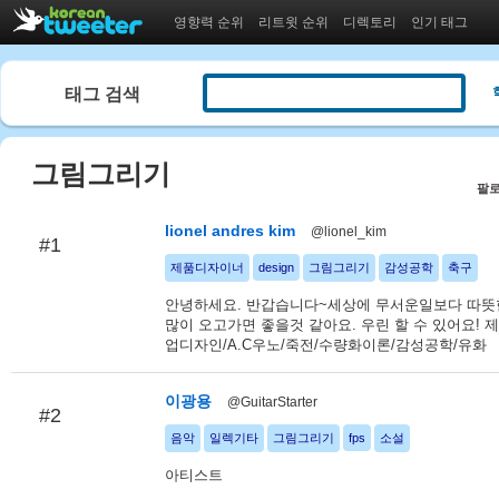
영향력 순위
리트윗 순위
디렉토리
인기 태그
태그 검색
그림그리기
팔로
lionel andres kim
@lionel_kim
#1
제품디자이너
design
그림그리기
감성공학
축구
안녕하세요. 반갑습니다~세상에 무서운일보다 따뜻
많이 오고가면 좋을것 같아요. 우린 할 수 있어요! 
업디자인/A.C우노/죽전/수량화이론/감성공학/유화
이광용
@GuitarStarter
#2
음악
일렉기타
그림그리기
fps
소설
아티스트