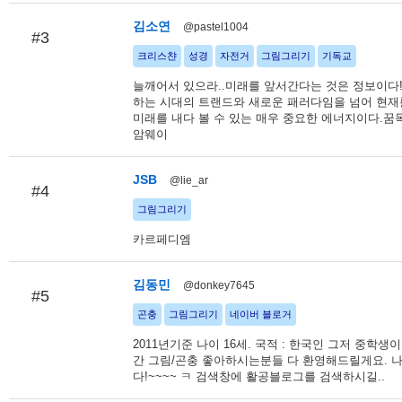
김소연
@pastel1004
#3
크리스챤
성경
자전거
그림그리기
기독교
늘깨어서 있으라..미래를 앞서간다는 것은 정보이다
하는 시대의 트랜드와 새로운 패러다임을 넘어 현재
미래를 내다 볼 수 있는 매우 중요한 에너지이다.
암웨이
JSB
@lie_ar
#4
그림그리기
카르페디엠
김동민
@donkey7645
#5
곤충
그림그리기
네이버 블로거
2011년기준 나이 16세. 국적 : 한국인 그저 중학
간 그림/곤충 좋아하시는분들 다 환영해드릴게요. 
다!~~~~ ㅋ 검색창에 활공블로그를 검색하시길..