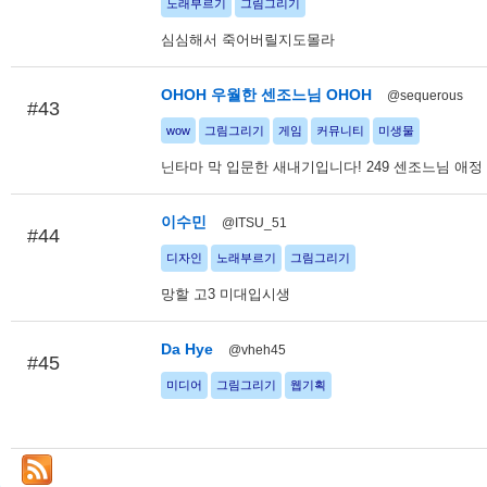
노래부르기
그림그리기
심심해서 죽어버릴지도몰라
OHOH 우월한 센조느님 OHOH
@sequerous
#43
wow
그림그리기
게임
커뮤니티
미생물
닌타마 막 입문한 새내기입니다! 249 센조느님 애정
이수민
@ITSU_51
#44
디자인
노래부르기
그림그리기
망할 고3 미대입시생
Da Hye
@vheh45
#45
미디어
그림그리기
웹기획