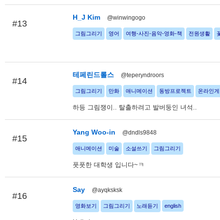
H_J Kim
@winwingogo
#13
그림그리기
영어
여행-사진-음악-영화-책
전원생활
테페린드롤스
@teperyndroors
#14
그림그리기
만화
애니메이션
동방프로젝트
온라인게
하등 그림쟁이.. 탈출하려고 발버둥인 녀석..
Yang Woo-in
@dndls9848
#15
애니메이션
미술
소설쓰기
그림그리기
풋풋한 대학생 입니다~ㅋ
Say
@ayqksksk
#16
영화보기
그림그리기
노래듣기
english