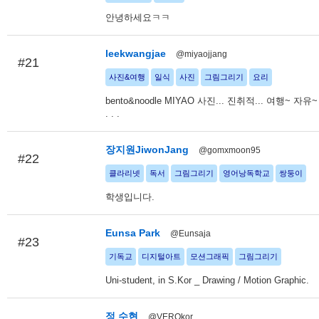
안녕하세요ㅋㅋ
leekwangjae
@miyaojjang
#21
사진&여행
일식
사진
그림그리기
요리
bento&noodle MIYAO 사진... 진취적... 여행~ 자유~ 
. . .
장지원JiwonJang
@gomxmoon95
#22
클라리넷
독서
그림그리기
영어낭독학교
쌍둥이
학생입니다.
Eunsa Park
@Eunsaja
#23
기독교
디지털아트
모션그래픽
그림그리기
Uni-student, in S.Kor _ Drawing / Motion Graphic.
정 수현
@VEROkor