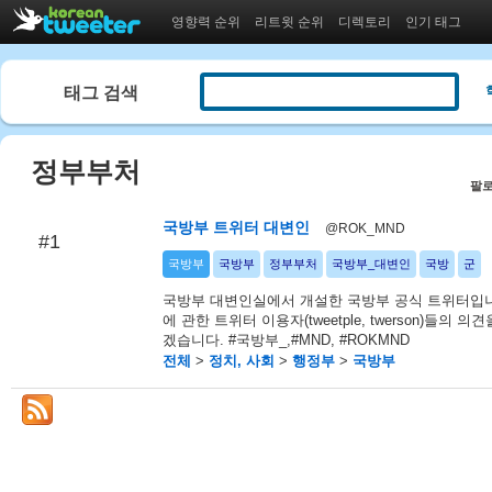
영향력 순위
리트윗 순위
디렉토리
인기 태그
태그 검색
정부부처
팔로
국방부 트위터 대변인
@ROK_MND
#1
국방부
국방부
정부부처
국방부_대변인
국방
군
국방부 대변인실에서 개설한 국방부 공식 트위터입니
에 관한 트위터 이용자(tweetple, twerson)들의 의
겠습니다. #국방부_,#MND, #ROKMND
전체
>
정치, 사회
>
행정부
>
국방부