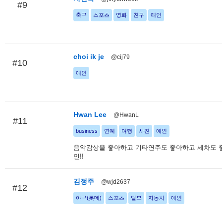
#9
축구
스포츠
영화
친구
애인
choi ik je
@cij79
#10
애인
Hwan Lee
@HwanL
#11
business
연예
여행
사진
애인
음악감상을 좋아하고 기타연주도 좋아하고 세차도 
인!!
김정주
@wjd2637
#12
야구(롯데)
스포츠
탈모
자동차
애인