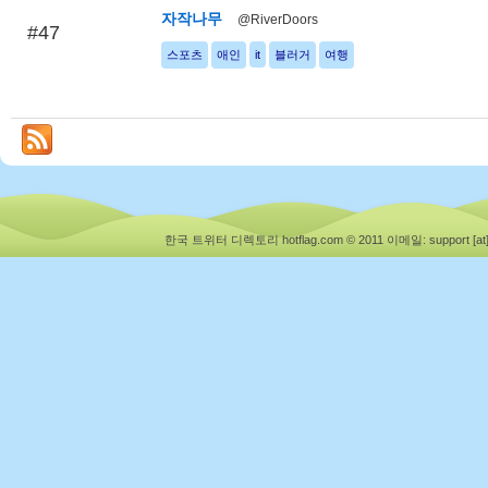
자작나무
@RiverDoors
#47
스포츠
애인
it
블러거
여행
한국 트위터 디렉토리 hotflag.com © 2011
이메일: support [at