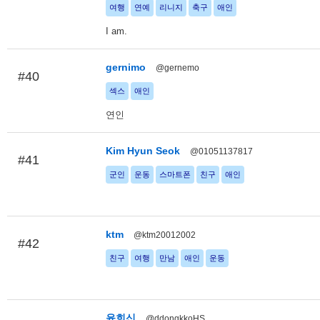
여행
연예
리니지
축구
애인
I am.
gernimo
@gernemo
#40
섹스
애인
연인
Kim Hyun Seok
@01051137817
#41
군인
운동
스마트폰
친구
애인
ktm
@ktm20012002
#42
친구
여행
만남
애인
운동
윤희신
@ddongkkoHS