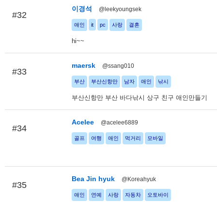
이경석
@leekyoungsek
#32
애인
it
pc
사랑
결혼
hi~~
maersk
@ssang010
#33
부산
부산신항만
남자
애인
낚시
부산신항만 부산 바다낚시 상구 친구 애인만들기
Acelee
@acelee6889
#34
골프
여행
애인
먹거리
모바일
Bea Jin hyuk
@Koreahyuk
#35
애인
연예
사랑
자동차
오토바이