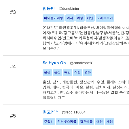
임동빈
@dongbinim
#3
바이럴마케팅
여자
여행
애인
노래부르기
온라인/온라인광고/IT/웹솔루션/바이럴마케팅/friends
여자/트위터/광고홍보/논현동/강남구청/서울/신천/강
위터매쉬업/빈오빠/버커루청바지/별생각없이놀기,
행하기/요리/멍때리기/유머/대화하기/고민상담해주기
웃어주기/
Se Hyun Oh
@canalzone81
#4
울산
플삼
애인
여친
영화
울산, 남자, 개란한판, 생산관리, 수영, 플레이스테이션
영화, 애니, 컴퓨터, 마술, 볼링, 김치찌개, 된장찌개,
돼지고기, 빵, 소주 좋아하는게 너무많은 열혈 총각
탁드립니다^^
최고?^^
@reddia10004
#5
주얼리
인터넷쇼핑몰
결혼예물
애인
게임