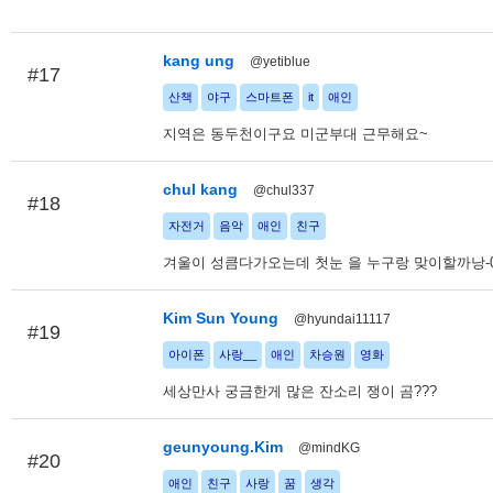
kang ung
@yetiblue
#17
산책
야구
스마트폰
it
애인
지역은 동두천이구요 미군부대 근무해요~
chul kang
@chul337
#18
자전거
음악
애인
친구
겨울이 성큼다가오는데 첫눈 을 누구랑 맞이할까낭-0
Kim Sun Young
@hyundai11117
#19
아이폰
사랑__
애인
차승원
영화
세상만사 궁금한게 많은 잔소리 쟁이 곰???
geunyoung.Kim
@mindKG
#20
애인
친구
사랑
꿈
생각