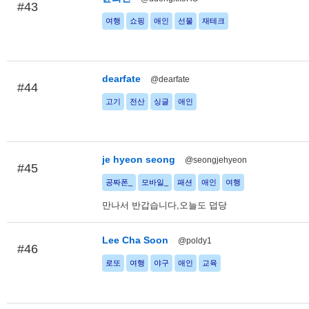
#43
여행
쇼핑
애인
선물
재테크
dearfate
@dearfate
#44
고기
전산
싱글
애인
je hyeon seong
@seongjehyeon
#45
공짜폰_
모바일_
패션
애인
여행
만나서 반갑습니다,오늘도 덥당
Lee Cha Soon
@poldy1
#46
로또
여행
야구
애인
교육