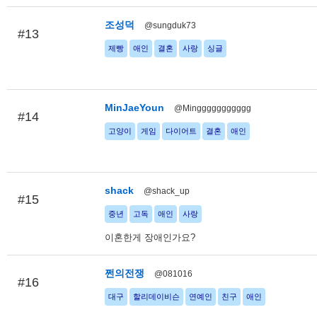
조성덕
@sungduk73
#13
제빵
애인
결혼
사랑
싱글
MinJaeYoun
@Minggggggggggg
#14
고양이
게임
다이어트
결혼
애인
shack
@shack_up
#15
중년
고독
애인
사랑
이혼한게 장애인가요?
쩐의전쟁
@081016
#16
대구
할리데이비슨
연예인
친구
애인