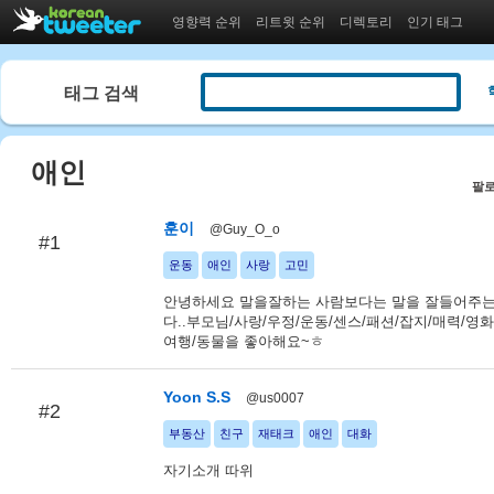
영향력 순위
리트윗 순위
디렉토리
인기 태그
태그 검색
애인
팔로
훈이
@Guy_O_o
#1
운동
애인
사랑
고민
안녕하세요 말을잘하는 사람보다는 말을 잘들어주
다..부모님/사랑/우정/운동/센스/패션/잡지/매력/영화
여행/동물을 좋아해요~ㅎ
Yoon S.S
@us0007
#2
부동산
친구
재태크
애인
대화
자기소개 따위