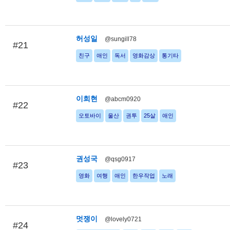
허성일
@sungill78
#21
친구
애인
독서
영화감상
통기타
이희현
@abcm0920
#22
오토바이
울산
권투
25살
애인
권성국
@qsg0917
#23
영화
여행
애인
한우작업
노래
멋쟁이
@lovely0721
#24