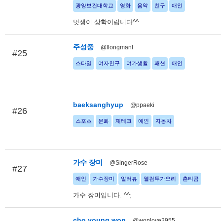
광양보건대학교
영화
음악
친구
애인
멋쟁이 상학이랍니다^^
주성중
@llongmanl
#25
스타일
여자친구
여가생활
패션
애인
baeksanghyup
@ppaeki
#26
스포츠
문화
재테크
애인
자동차
가수 장미
@SingerRose
#27
애인
가수장미
알러뷰
웰컴투가오리
촌티콤
가수 장미입니다. ^^;
cho young won
@wonlove2955