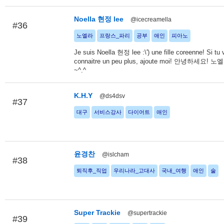
Noella 현정 lee
@icecreamella
#36
노엘라
프랑스_파리
공부
애인
피아노
Je suis Noella 현정 lee :\') une fille coreenne! Si tu
connaitre un peu plus, ajoute moi! 안녕하세요!
~^.^
K.H.Y
@ds4dsv
#37
대구
서비스강사
다이어트
애인
윤경찬
@islcham
#38
퇴직후_직업
우리나라_고대사
국내_여행
애인
술
Super Trackie
@supertrackie
#39