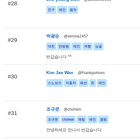
#28
친구
애인
음악
박광순
@verona2457
#29
대전
탄방동
애인
여행
싱글
반갑습니다.^^
Kim Jae Wan
@Frankyjohnes
#30
스노보드
자동차
패션
돈
애인
조규문
@chohein
#31
조규문
chohein
채팅
애인
캠핑
안녕하세요 만나서 반갑습니다.