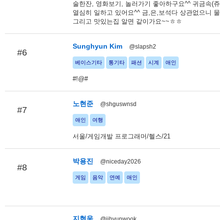
술한잔, 영화보기, 놀러가기 좋아하구요^^ 귀금속(
열심히 일하고 있어요^^ 금,은,보석다 상관없으니 
그리고 맛있는집 알면 같이가요~~ㅎㅎ
Sunghyun Kim
@slapsh2
#6
베이스기타
통기타
패션
시계
애인
#!@#
노현준
@shguswnsd
#7
애인
여행
서울/게임개발 프로그래머/헬스/21
박용진
@niceday2026
#8
게임
음악
연예
애인
지현욱
@jihyunwook