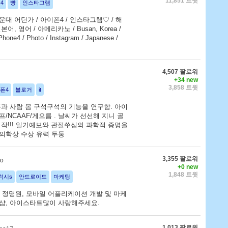
11,851 트윗
4
빵
인스타그램
대 어딘가 / 아이폰4 / 인스타그램♡ / 해
, 영어 / 아메리카노 / Busan, Korea /
hone4 / Photo / Instagram / Japanese /
4,507 팔로워
+34 new
3,858 트윗
폰4
블로거
it
과 사람 몸 구석구석의 기능을 연구함. 아이
/NCAAF/게으름 . 날씨가 선선해 지니 골
시작!!! 일기예보와 관절쑤심의 과학적 증명을
의학상 수상 유력 두둥
3,355 팔로워
eo
+0 new
1,848 트윗
럭시s
안드로이드
마케팅
O 정명원, 모바일 어플리케이션 개발 및 마케
마샵, 아이스타트많이 사랑해주세요.
1,013 팔로워