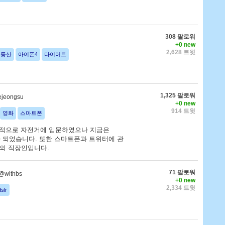
308 팔로워
+0 new
2,628 트윗
등산
아이폰4
다이어트
1,325 팔로워
jeongsu
+0 new
914 트윗
영화
스마트폰
목적으로 자전거에 입문하였으나 지금은
아가 되었습니다. 또한 스마트폰과 트위터에 관
반의 직장인입니다.
71 팔로워
@withbs
+0 new
2,334 트윗
dslr