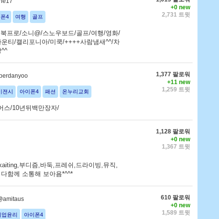
ine17
+0 new
2,731 트윗
폰4
여행
골프
북프로/소니@/스노우보드/골프/여행/영화/
티/캘리포니아/미쿡/++++사람냄새^^/차
^^
1,377 팔로워
perdanyoo
+11 new
1,259 트윗
이젼시
아이폰4
패션
온누리교회
어스/10년뒤백만장자/
1,128 팔로워
+0 new
1,367 트윗
ng,Skaiting,부디즘,바둑,프레쉬,드라이빙,뮤직,
다함께 소통해 보아욤*^^*
610 팔로워
@amitaus
+0 new
1,589 트윗
기업윤리
아이폰4