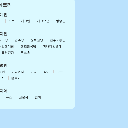
렉토리
드로이드용 받기
폰/패드용 받기
예인
우
가수
개그맨
개그우먼
방송인
치인
나라당
민주당
진보신당
민주노동당
국민참여당
창조한국당
미래희망연대
자유선진당
무소속
명인
업인
아나운서
기자
작가
교수
의사
블로거
디어
뉴스
신문사
잡지