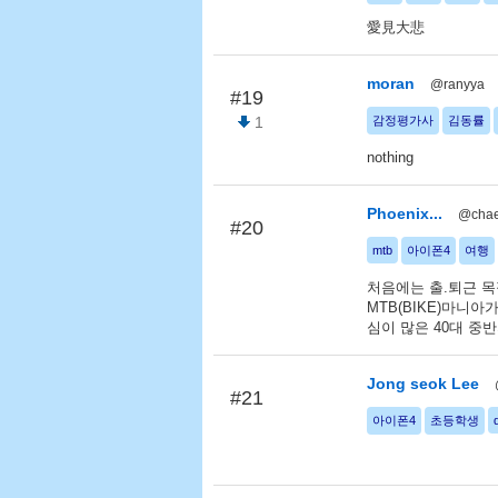
愛見大悲
moran
@ranyya
#19
1
감정평가사
김동률
nothing
Phoenix...
@chae
#20
mtb
아이폰4
여행
처음에는 출.퇴근 
MTB(BIKE)마니
심이 많은 40대 중
Jong seok Lee
#21
아이폰4
초등학생