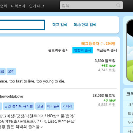
 순위
디렉토리
인기 태그
학교 검색
회사/단체 검색
태그등록자 수: 294명
팔로워수 순서
영향력 순서
최근등록 순서
3,690 팔로워
+83 new
4,743 트윗
맛집
요리
ance. too fast to live, too young to die.
코
28,063 팔로워
heworldabove
+0 new
내
6,845 트윗
책
공연-콘서트-뮤지컬
싱글
아이폰4
카메라
트
상상그이상!/긍정/낙천주의자/ NO쌍커풀/음악/
산/여행/출사/레포츠♡/ 버킷List실행/추운날
누
열정,젊은 맥박의 즐거움-♪
지