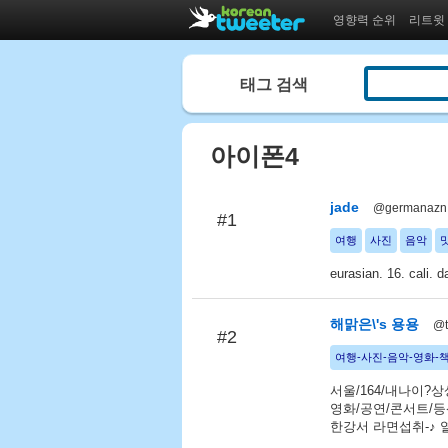
영향력 순위
리트윗
태그 검색
아이폰4
jade
@germanazn
#1
여행
사진
음악
eurasian. 16. cali. d
해맑은\'s 용용
@t
#2
여행-사진-음악-영화-
서울/164/내나이?
영화/공연/콘서트/등
한강서 라면섭취-♪ 