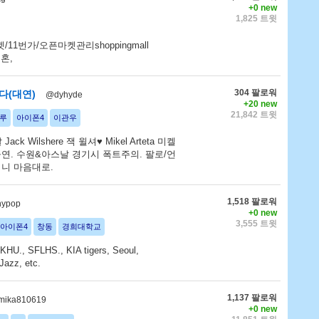
+0 new
1,825 트윗
G마켓/11번가/오픈마켓관리shoppingmall
혼,
304 팔로워
다(대연)
@dyhyde
+20 new
21,842 트윗
루
아이폰4
이관우
k Wilshere 잭 윌셔♥ Mikel Arteta 미켈
연. 수원&아스날 경기시 폭트주의. 팔로/언
 니 마음대로.
1,518 팔로워
nypop
+0 new
3,555 트윗
아이폰4
창동
경희대학교
 KHU., SFLHS., KIA tigers, Seoul,
 Jazz, etc.
1,137 팔로워
ika810619
+0 new