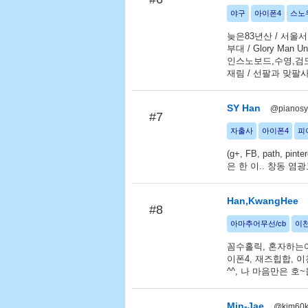
야구
아이폰4
스노
늦은83년산 / 서울서식
부대 / Glory Man 
인스노보드,수영,검도 
재림 / 선팔과 맞팔사
SY Han
@pianosy
#7
자출사
아이폰4
피
(g+, FB, path, 
은 한 이.. 창동 염
Han,KwangHee
#8
아마추어무선/cb
이
꼼수홀릭, 혼자하는여행,
이폰4, 재즈힙합, 이
^^, 나 마음만은 호~
Min-Jae
@kim60