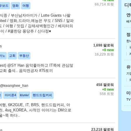
+0 new
66,714 트윗
디
우보드
영화
여행
안
아이
연
중 / 부산남자아이가 / Lotte Giants 나팔
United / 영화,드라마,예능은 무도 / SNS / 알파
배
/ 여행 / 맛집 / 강제새벽형인간 / 베지터의
이 / #쿨한당 풍당쥬 / 신다정♥
정
한
1,698 팔로워
s
+0 new
16,229 트윗
아노
교회
부동산
pinterest) @SY Han 음악좋아하고 IT쪽에 관심많
유
광교회 출석.. 음악전공자 #75토끼
기
458 팔로워
@kwanghee_han
+0 new
미
558 트윗
천
아이폰4
it/unix/
핸드드립커피
TV
 6K2GUE, IT, BRS, 핸드드립커피, 아
천, 4sq_KOREA, 사적인 이야기는 DM으로
울~쭉 하다..
23,218 팔로워
kg