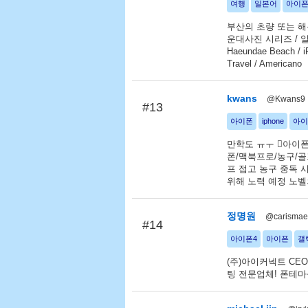
여행
일본어
아이폰
부산의 초량 또는 해운
운대사진 시리즈 / 일본어
Haeundae Beach / iP
Travel / Americano
kwans
@Kwans9
#13
아이폰
iphone
아이
만학도 ㅠㅜ 아이폰
폰/맥북프로/농구/골프
프 접고 농구 중독 
위해 노력 예정 노벨
정명원
@carisma
#14
아이폰4
아이폰
갤
(주)아이커넥트 CE
팅 전문업체! 폰테