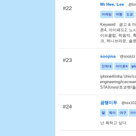
Mi Hee, Lee
@lo
#22
마케팅
여행
도쿄
Keyword : 광고 
폰4, 아이패드2, 노
이브클럽, 락음악, 축
크, 허니브라운, 솔로
soojina
@soojizz
#23
인하대
아이폰4
ip
iphone4/inha Univ/c
engineering/icecrea
STAXmini/초코
곰탱이푸
@rex10
#24
딸
육아
야구
아
난 욕하고 싶다.