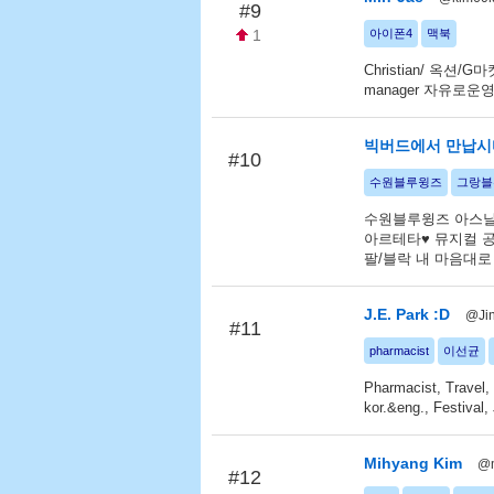
#9
1
아이폰4
맥북
Christian/ 옥션/
manager 자유로운영
빅버드에서 만납시
#10
수원블루윙즈
그랑블
수원블루윙즈 아스날 Jac
아르테타♥ 뮤지컬 공
팔/블락 내 마음대로
J.E. Park :D
@Ji
#11
pharmacist
이선균
Pharmacist, Travel,
kor.&eng., Festival,
Mihyang Kim
@m
#12