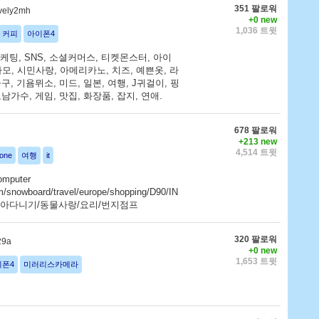
351 팔로워
vely2mh
+0 new
1,036 트윗
커피
아이폰4
& 마케팅, SNS, 소셜커머스, 티켓몬스터, 아이
사모, 시민사랑, 아메리카노, 치즈, 예쁜옷, 라
구, 기욤뮈소, 미드, 일본, 여행, J귀걸이, 핑
남가수, 게임, 맛집, 화장품, 잡지, 연애.
678 팔로워
+213 new
4,514 트윗
hone
여행
it
omputer
m/snowboard/travel/europe/shopping/D90/IN
렛/돌아다니기/동물사랑/요리/번지점프
320 팔로워
29a
+0 new
1,653 트윗
이폰4
미러리스카메라