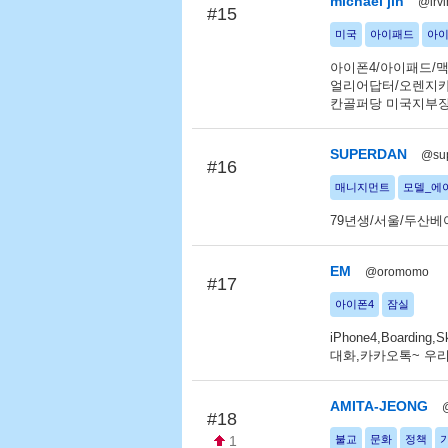
michael jin
@irv
#15
미국
아이패드
아이
아이폰4/아이패드/맥
얼리어답터/오렌지카운
칸골퍼당 미국지부장
SUPERDAN
@su
#16
매니지먼트
모델_에
79년생/서울/두산베
EM
@oromomo
#17
아이폰4
잠실
iPhone4,Boardi
대화,카카오톡~ 우리
AMITA-JEONG
#18
1
불교
문화
정책