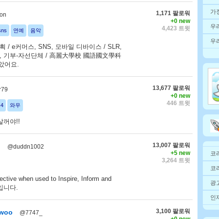
가
1,171 팔로워
on
+0 new
우
4,423 트윗
sns
연예
음악
우
/ e커머스, SNS, 모바일 디바이스 / SLR,
프로, 기부-자선단체 / 高麗大學校 國語國文學科
놓았어요.
13,677 팔로워
r79
+0 new
446 트윗
4
와우
꺼야!!
13,007 팔로워
n
@duddn1002
+5 new
코
3,264 트윗
코
ective when used to Inspire, Inform and
광고
람입니다.
인재
3,100 팔로워
woo
@7747_