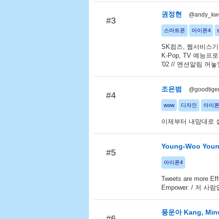
권정현
@andy_kw
#3
스마트폰
아이폰4
SK컴즈, 웹서비스기획 
K-Pop, TV 예능
'02 // 멘션알림 꺼
조은범
@goodtige
#4
wow
디자인
아이폰
이제부터 내맘대로 살
Young-Woo You
#5
아이폰4
Tweets are more Eff
Empower. / 저 사
풍운아 Kang, Min
#6