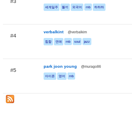
#3
세계일주
똘끼
외국어
rnb
하하하
verbalkint
@verbalkim
#4
힙합
연애
rnb
soul
jazz
park joon young
@murago86
#5
아이폰
영어
rnb