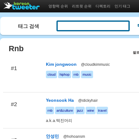
영향력 순위
리트윗 순위
디렉토리
인기 태그
태그 검색
Rnb
팔로
Kim jongwoon
@cloudkimmusic
#1
cloud
hiphop
rnb
music
Yeonsook Ha
@stickyhair
#2
rnb
art&culture
jazz
wine
travel
a.k.a.떡진머리
안성민
@hohoansm