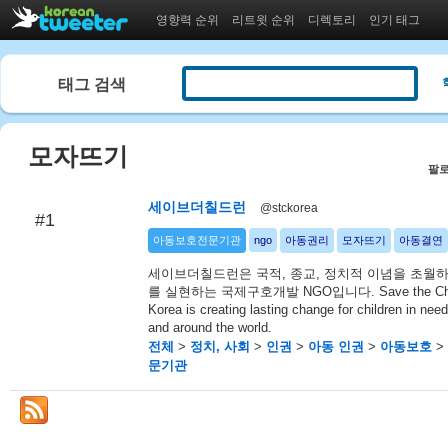
영향력 순위
리트윗 순위
디렉토리
인기 태그
태그 검색
모자뜨기
팔로
세이브더칠드런
@stckorea
#1
아동보호전문기관
ngo
아동권리
모자뜨기
아동결연
세이브더칠드런은 국적, 종교, 정치적 이념을 초월
를 실현하는 국제구호개발 NGO입니다. Save the Chil
Korea is creating lasting change for children in nee
and around the world.
전체
>
정치, 사회
>
인권
>
아동 인권
>
아동보호
>
문기관