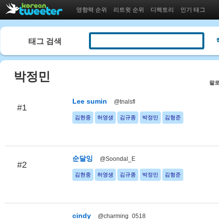
영향력 순위
리트윗 순위
디렉토리
인기 태그
태그 검색
박정민
팔로
Lee sumin
@tnalsfl
#1
김현중
허영생
김규종
박정민
김형준
순달잉
@Soondal_E
#2
김현중
허영생
김규종
박정민
김형준
cindy
@charming_0518