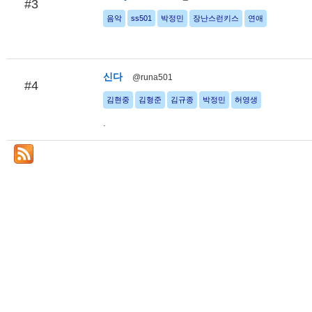
#3
음악
ss501
박정민
장난스런키스
연애
신다
@runa501
#4
김현중
김형준
김규종
박정민
허영생
.