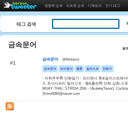
영향력 순위
리트윗 순위
디렉토리
인기 태그
태그 검색
금속문어
팔로
금속문어
@Metopus
#1
금속문어
프리랜서
웹툰
일러스트
만화가
- 자취주부男 만화일기 - 프리랜서 툰&일러스트레이터
드 초식사파리 일러스트 - 웹&출판用 만화,삽화,스토
MUAY THAI, STRIDA 20th - Ukulele(Tenor), Cocktai
ⓔrim0080@naver.com