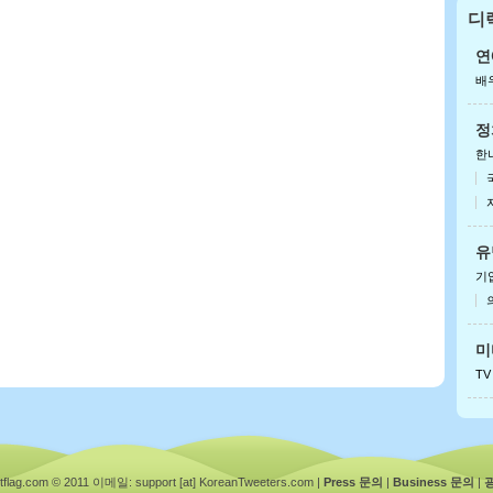
디
안
아이
연
배
정
한
유
기
미
TV
ag.com © 2011
이메일: support [at] KoreanTweeters.com
|
Press 문의
|
Business 문의
|