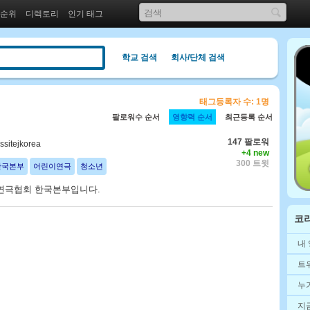
 순위
디렉토리
인기 태그
학교 검색
회사/단체 검색
태그등록자 수: 1명
팔로워수 순서
영향력 순서
최근등록 순서
147 팔로워
sitejkorea
+4 new
300 트윗
한국본부
어린이연극
청소년
연극협회 한국본부입니다.
코
내
트
누
지