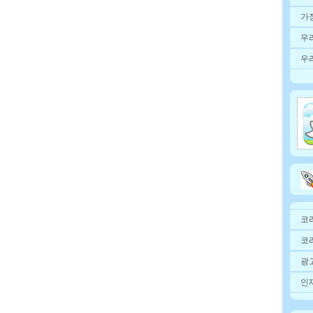
가
우
우
코
코
광고
인재