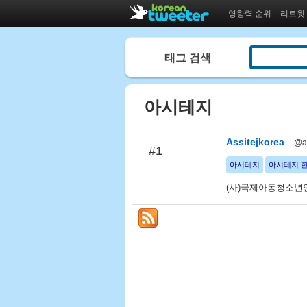
영향력 순위
리트윗
태그 검색
아시테지
Assitejkorea
@as
#1
아시테지
아시테지 
(사)국제아동청소년