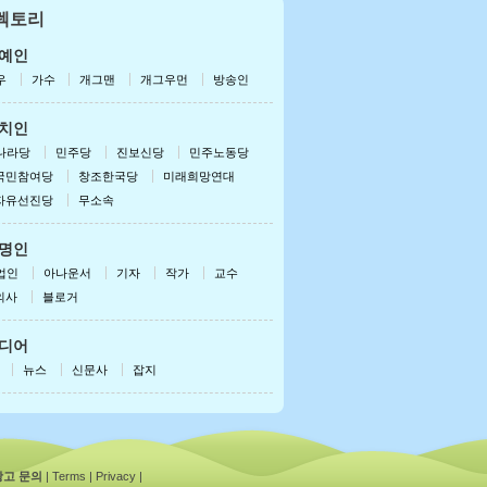
렉토리
드로이드용 받기
폰/패드용 받기
예인
우
가수
개그맨
개그우먼
방송인
치인
나라당
민주당
진보신당
민주노동당
국민참여당
창조한국당
미래희망연대
자유선진당
무소속
명인
업인
아나운서
기자
작가
교수
의사
블로거
디어
뉴스
신문사
잡지
광고 문의
|
Terms
|
Privacy
|