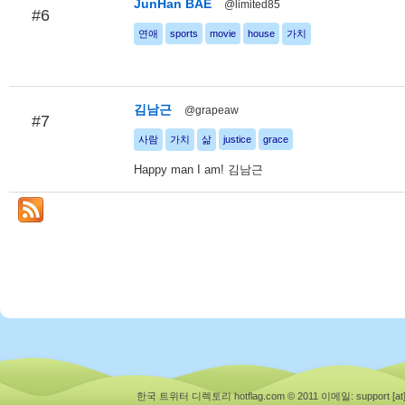
JunHan BAE
@limited85
#6
연애
sports
movie
house
가치
김남근
@grapeaw
#7
사람
가치
삶
justice
grace
Happy man I am! 김남근
한국 트위터 디렉토리 hotflag.com © 2011
이메일: support [at