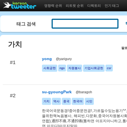
영향력 순위
리트윗 순위
디렉토리
인기 태그
태그 검색
가치
팔로
yong
@yarigury
#1
사회공헌
ngo
자원봉사
기업사회공헌
csr
su-gyoungPark
@baragoh
#2
가치
역사
중국
한국어
시민
한국어국문동경!중어중문전공!,가르칠수있는용기^^
을위한책녹음봉사, 해피빈,다문화,중국어자원봉사회
연합),通卽不痛,不通卽痛(통하면 아프지아니하고,
면 아프다)아프지말자...