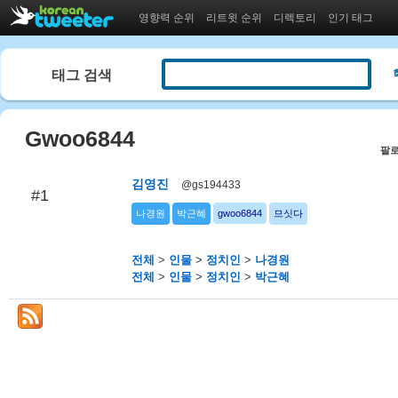
영향력 순위
리트윗 순위
디렉토리
인기 태그
태그 검색
Gwoo6844
팔로
김영진
@gs194433
#1
나경원
박근혜
gwoo6844
므싯다
전체
>
인물
>
정치인
>
나경원
전체
>
인물
>
정치인
>
박근혜