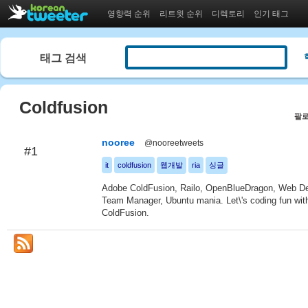
영향력 순위
리트윗 순위
디렉토리
인기 태그
태그 검색
Coldfusion
팔로
nooree
@nooreetweets
#1
it
coldfusion
웹개발
ria
싱글
Adobe ColdFusion, Railo, OpenBlueDragon, Web De
Team Manager, Ubuntu mania. Let\'s coding fun wit
ColdFusion.