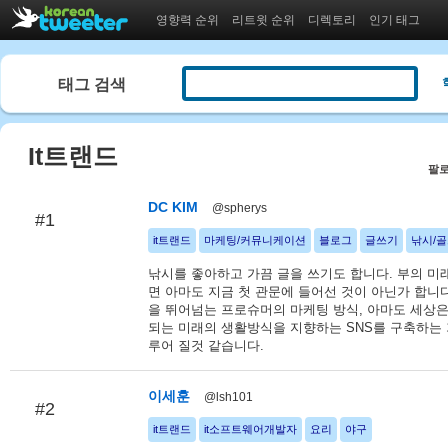
영향력 순위
리트윗 순위
디렉토리
인기 태그
태그 검색
It트랜드
팔로
DC KIM
@spherys
#1
it트랜드
마케팅/커뮤니케이션
블로그
글쓰기
낚시/
낚시를 좋아하고 가끔 글을 쓰기도 합니다. 부의 미
면 아마도 지금 첫 관문에 들어선 것이 아닌가 합니다
을 뛰어넘는 프로슈머의 마케팅 방식, 아마도 세상
되는 미래의 생활방식을 지향하는 SNS를 구축하는
루어 질것 같습니다.
이세훈
@lsh101
#2
it트랜드
it소프트웨어개발자
요리
야구