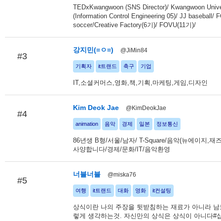
TEDxKwangwoon (SNS Director)/ Kwangwoon Unive
(Information Control Engineering 05)/ JJ baseball
soccer/Creative Factory(6기)/ FOVU(11기)/
강지민(=ㅇ=)
@JiMin84
#3
기획자
it트랜드
축구
기업
IT,소셜커머스,영화,책,기획,마케팅,게임,디자인
Kim Deok Jae
@KimDeokJae
#4
animation
음악
경제
일본
정보통신
86년생 B형/서울/남자/ T-Square/음악(뉴에이지,재
사양합니다/경제/문화/IT/음악환영
너블너블
@miska76
#5
여행
it트랜드
대화
영화
it컨설팅
상식이란 나의 주장을 뒷받침하는 재료가 아니라 남
렇게 생각하는것. 자신만의 상식은 상식이 아니다#