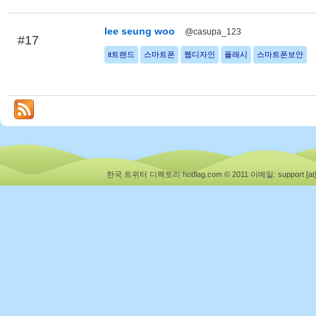
lee seung woo
@casupa_123
#17
it트랜드
스마트폰
웹디자인
플래시
스마트폰보안
한국 트위터 디렉토리 hotflag.com © 2011
이메일: support [at