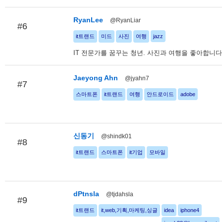
RyanLee
@RyanLiar
#6
it트랜드
미드
사진
여행
jazz
IT 전문가를 꿈꾸는 청년. 사진과 여행을 좋아합니다
Jaeyong Ahn
@jyahn7
#7
스마트폰
it트랜드
여행
안드로이드
adobe
신동기
@shindk01
#8
it트랜드
스마트폰
it기업
모바일
dPtnsla
@tjdahsla
#9
it트랜드
it,web,기획,마케팅,싱글
idea
iphone4