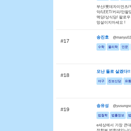
부산/롯데자이언츠/무
악/LEET/커피/만
맥당/상식당/ 팔로우
망설이지마세요 !
송진호
@manyu0
#17
수학
물리학
인문
모난 돌로 살겠다!!
#18
야구
진보신당
유
송유성
@yusungs
#19
법철학
법률정보
e세상에서 가장 큰
정학부 법학생입니다~~