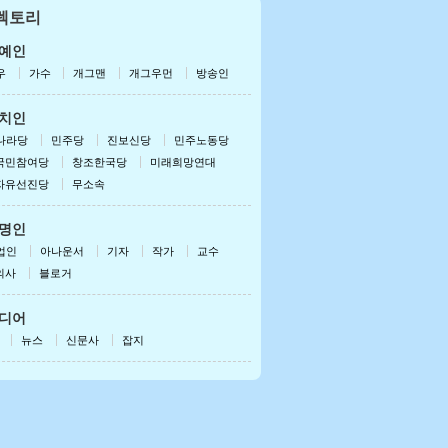
렉토리
드로이드용 받기
폰/패드용 받기
예인
우
가수
개그맨
개그우먼
방송인
치인
나라당
민주당
진보신당
민주노동당
국민참여당
창조한국당
미래희망연대
자유선진당
무소속
명인
업인
아나운서
기자
작가
교수
의사
블로거
디어
뉴스
신문사
잡지