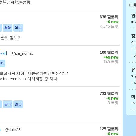
ple. 野望と可能性の男
디
안
아이
연
638 팔로워
+0 new
배
4,345 트윗
교
철학
역사
정
 함께 갈래?
한
100 팔로워
봉다리
@psi_nomad
+69 new
749 트윗
과학
유
활잡담용 계정 / 대통령과학장학생4기 /
기
 for the creative / 여러계정 중 하나.
732 팔로워
미
+0 new
3 트윗
TV
피
음악
일상
125 팔로워
)
@sitrin85
+0 new