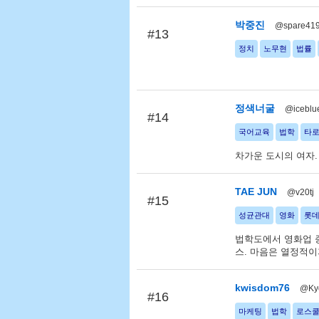
박중진
@spare41
#13
정치
노무현
법률
정색너굴
@icebl
#14
국어교육
법학
타
차가운 도시의 여자.
TAE JUN
@v20tj
#15
성균관대
영화
롯데
법학도에서 영화업 종
스. 마음은 열정적이
kwisdom76
@Ky
#16
마케팅
법학
로스