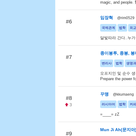
magic, and peo
임장혁
@rim0529
#6
국제관계
법학
외
달빛따라 간다..누가
종이봉투, 종봉, 
#7
변리사
법학
생명
오프지인 및 순수 생
Prepare the power
꾸맹
@kkumaeng
#8
3
러시아어
법학
커
=____= zZ
Mun Ji Ah(문지아
#9