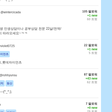
105 팔로워
@wintercicada
+1 new
60 트윗
인생 인생상담이나 공부상담 전문 22살/전역/
리 따라오세요~ㅋㅋ
22 팔로워
violet0725
+1 new
5 트윗
자이언츠
비스트,롯데자이언츠
87 팔로워
@rohhyunsu
+43 new
62 트윗
정치
등산
----(^_^;);
7 팔로워
a
+0 new
29 트윗