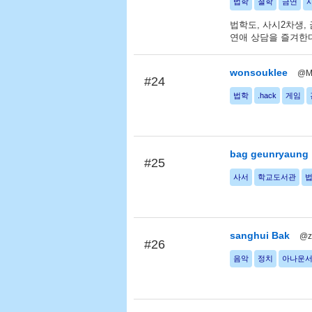
법학
철학
금연
법학도, 사시2차생, 
연애 상담을 즐겨한
wonsouklee
@Ma
#24
법학
.hack
게임
bag geunryaung
#25
사서
학교도서관
sanghui Bak
@z
#26
음악
정치
아나운