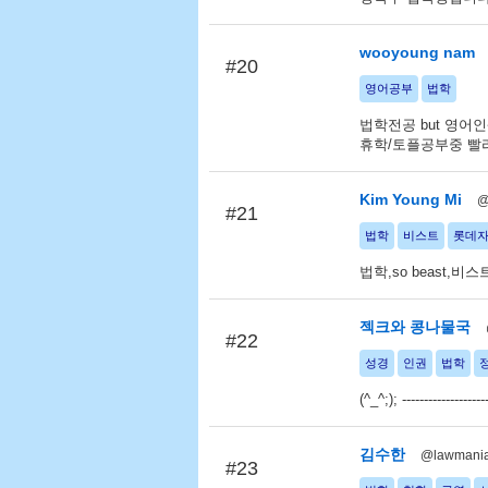
wooyoung nam
#20
영어공부
법학
법학전공 but 영어
휴학/토플공부중 빨
Kim Young Mi
@
#21
법학
비스트
롯데
법학,so beast,
젝크와 콩나물국
#22
성경
인권
법학
(^_^;); -------------------
김수한
@lawmani
#23