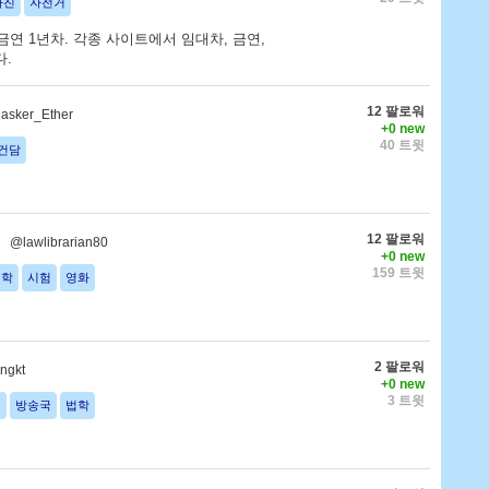
사진
자전거
금연 1년차. 각종 사이트에서 임대차, 금연,
다.
12 팔로워
sker_Ether
+0 new
40 트윗
건담
12 팔로워
@lawlibrarian80
+0 new
159 트윗
법학
시험
영화
2 팔로워
ngkt
+0 new
3 트윗
서
방송국
법학