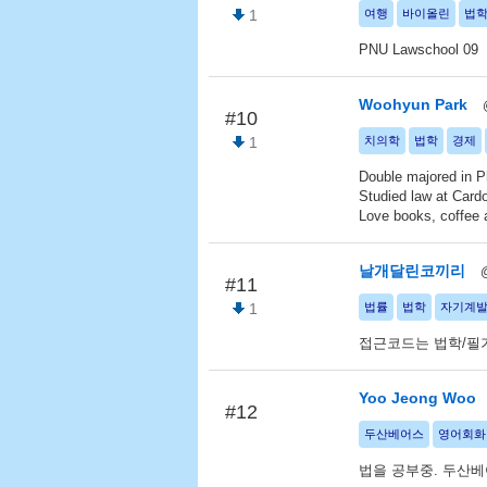
1
여행
바이올린
법
PNU Lawschool 09
Woohyun Park
#10
1
치의학
법학
경제
Double majored in P
Studied law at Card
Love books, coffee
날개달린코끼리
#11
1
법률
법학
자기계
접근코드는 법학/필
Yoo Jeong Woo
#12
두산베어스
영어회화
법을 공부중. 두산베