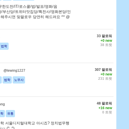
한도전/IT/로스쿨/법/발표/영화/음
팔당/부산당/트위터맛집당/특전사/영화본당/인
 해주시면 맞팔로우 당연히 해드려요 ^^ @
33 팔로워
2
+0 new
38 트윗
법학
307 팔로워
@lewing1227
+0 new
231 트윗
통
법학
노무사
48 팔로워
ong
+16 new
0 트윗
법학
유통
대학 서울디지털대학교 아시죠? 정치법무행
 (^_^)