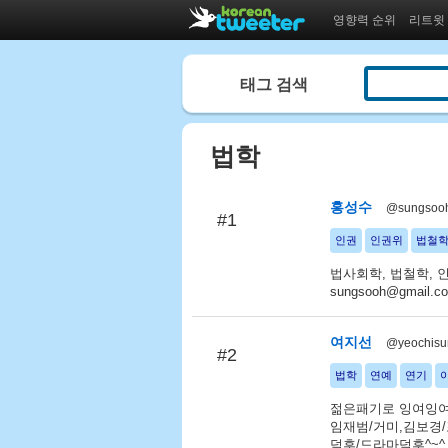
영향력 순위
리트윗
태그 검색
법학
홍성수
@sungsoo
#1
인권
인권위
법철
법사회학, 법철학, 
sungsooh@gmail.c
여지선
@yeochisu
#2
법학
연예
연기
젊은패기로 잉여잉여
임재범/거미,김보경
덕후/드라마덕후^~