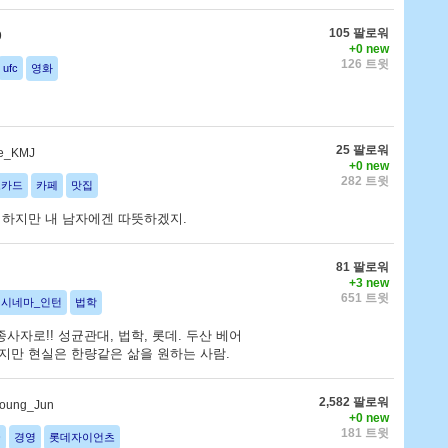
105 팔로워
9
+0 new
126 트윗
ufc
영화
25 팔로워
ue_KMJ
+0 new
282 트윗
로카드
카페
맛집
 하지만 내 남자에겐 따뜻하겠지.
81 팔로워
+3 new
651 트윗
시네마_인턴
법학
사자로!! 성균관대, 법학, 롯데. 두산 베어
지만 현실은 한량같은 삶을 원하는 사람.
2,582 팔로워
oung_Jun
+0 new
181 트윗
쿨
경영
롯데자이언츠