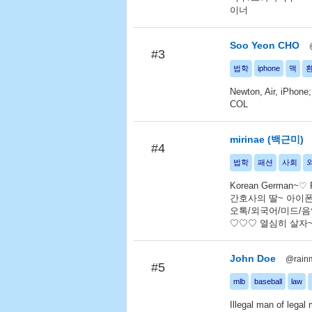
이너
Soo Yeon CHO
#3
법학
iphone
맥
Newton, Air, iPhone
COL
mirinae (백근미)
#4
법학
패션
사회
Korean German~♡ R
간호사의 딸~ 아이폰
오톡/외국어/미드/음
♡♡♡ 열심히 살자~ ♫
John Doe
@rain
#5
mlb
baseball
law
Illegal man of legal