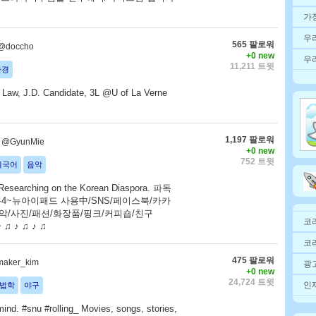
가
우
565 팔로워
@doccho
+0 new
우
11,211 트윗
환경
; Law, J.D. Candidate, 3L @U of La Verne
1,197 팔로워
@GyunMie
+0 new
752 트윗
외국어
음악
esearching on the Korean Diaspora. 파독
4~뉴아이패드 사용中/SNS/페이스북/카카
악/사진/패션/화장품/핑크/커피숍/친구
코
 ♪ ♫ ♪ ♫
코
475 팔로워
maker_kim
광고
+0 new
24,724 트윗
인재
법학
야구
 mind. #snu #rolling_ Movies, songs, stories,