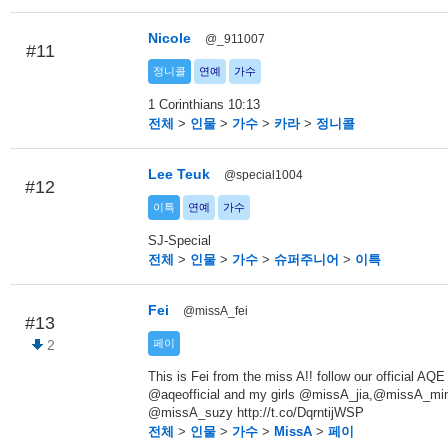
Nicole
@_911007
#11
정니콜
연예
가수
1 Corinthians 10:13
전체
>
인물
>
가수
>
카라
>
정니콜
Lee Teuk
@special1004
#12
이특
연예
가수
SJ-Special
전체
>
인물
>
가수
>
슈퍼주니어
>
이특
Fei
@missA_fei
#13
2
페이
This is Fei from the miss A!! follow our official AQE 
@aqeofficial and my girls @missA_jia,@missA_mi
@missA_suzy http://t.co/DqrntijWSP
전체
>
인물
>
가수
>
MissA
>
페이