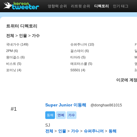
영향력 순위
리트윗 순위
디렉토리
인기 태그
트위터 디렉토리
>
>
전체
인물
가수
국내가수 (149)
슈퍼주니어 (10)
카
2PM (6)
걸스데이 (6)
달
원더걸스 (6)
티아라 (5)
M
비스트 (5)
애프터스쿨 (5)
엠
포미닛 (4)
SS501 (4)
2
이곳에 계정
Super Junior 이동해
@donghae861015
#1
동해
연예
가수
SJ
전체
>
인물
>
가수
>
슈퍼주니어
>
동해