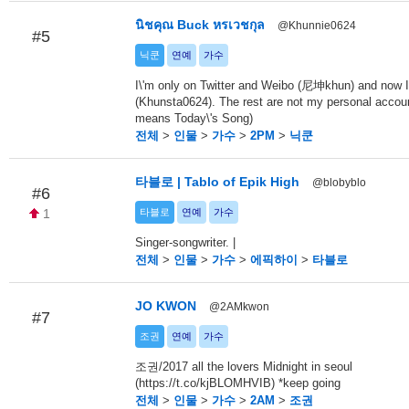
นิชคุณ Buck หรเวชกุล
@Khunnie0624
#5
닉쿤
연예
가수
I\'m only on Twitter and Weibo (尼坤khun) and now 
(Khunsta0624). The rest are not my personal accoun
means Today\'s Song)
전체
>
인물
>
가수
>
2PM
>
닉쿤
타블로 | Tablo of Epik High
@blobyblo
#6
1
타블로
연예
가수
Singer-songwriter. |
전체
>
인물
>
가수
>
에픽하이
>
타블로
JO KWON
@2AMkwon
#7
조권
연예
가수
조권/2017 all the lovers Midnight in seoul
(https://t.co/kjBLOMHVIB) *keep going
전체
>
인물
>
가수
>
2AM
>
조권