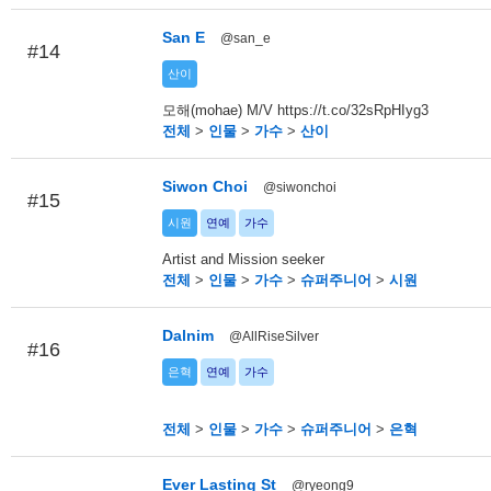
San E
@san_e
#14
산이
모해(mohae) M/V https://t.co/32sRpHIyg3
전체
>
인물
>
가수
>
산이
Siwon Choi
@siwonchoi
#15
시원
연예
가수
Artist and Mission seeker
전체
>
인물
>
가수
>
슈퍼주니어
>
시원
Dalnim
@AllRiseSilver
#16
은혁
연예
가수
전체
>
인물
>
가수
>
슈퍼주니어
>
은혁
Ever Lasting St
@ryeong9