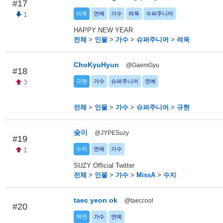
#17
1
려욱
연예
가수
려욱
수퍼주니어
HAPPY NEW YEAR
전체
>
인물
>
가수
>
슈퍼주니어
>
려욱
ChoKyuHyun
@GaemGyu
#18
3
규현
가수
슈퍼주니어
연예
전체
>
인물
>
가수
>
슈퍼주니어
>
규현
숮이
@JYPESuzy
#19
1
수지
연예
가수
SUZY Official Twitter
전체
>
인물
>
가수
>
MissA
>
수지
taec yeon ok
@taeccool
#20
택연
가수
연예