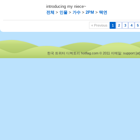
introducing my niece~
전체
>
인물
>
가수
>
2PM
>
택연
« Previous
1
2
3
4
5
한국 트위터 디렉토리 hotflag.com © 2011
이메일: support [at