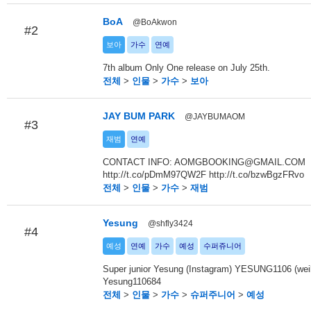
BoA
@BoAkwon
#2
보아
가수
연예
7th album Only One release on July 25th.
전체
>
인물
>
가수
>
보아
JAY BUM PARK
@JAYBUMAOM
#3
재범
연예
CONTACT INFO: AOMGBOOKING@GMAIL.COM
http://t.co/pDmM97QW2F http://t.co/bzwBgzFRvo
전체
>
인물
>
가수
>
재범
Yesung
@shfly3424
#4
예성
연예
가수
예성
수퍼쥬니어
Super junior Yesung (Instagram) YESUNG1106 (wei
Yesung110684
전체
>
인물
>
가수
>
슈퍼주니어
>
예성