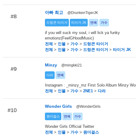
아빠 최고
@DrunkenTigerJK
#8
드렁큰 타이거
타이거 JK
연예
가수
if you will suck my soul, i will lick ya funky
emotionz(FeelGHoodMusic)
전체
>
인물
>
가수
>
드렁큰 타이거
전체
>
인물
>
가수
>
드렁큰 타이거
>
타이거 JK
Minzy
@mingkki21
#9
다라
연예
Instagram : _minzy_mz First Solo Album Minzy Wo
전체
>
인물
>
가수
>
2NE1
>
다라
Wonder Girls
@WonderGirls
#10
원더걸스
연예
가수
Wonder Girls Official Twitter
전체
>
인물
>
가수
>
원더걸스