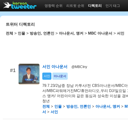
영향력 순위
리트윗 순위
디렉토리
인기 태그
트위터 디렉토리
>
>
>
>
>
전체
인물
방송인, 언론인
아나운서, 앵커
MBC 아나운서
서인
서인 아나운서
@MBCIny
#1
서인
아나운서
79.7.23/2남중 장남 카투사/전 CBS아나운서/MBC
서/MBC파워매거진MC/휴먼라디오,우리 DJ/일요일 
스 앵커/ 어린아이와 같은 동심과 성숙한 이성을 겸
청년
전체
>
인물
>
방송인, 언론인
>
아나운서, 앵커
>
M
서
>
서인