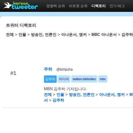
영향력 순위
리트윗 순위
디렉토리
인기 태그
트위터 디렉토리
>
>
>
>
>
전체
인물
방송인, 언론인
아나운서, 앵커
MBC 아나운서
김주하
주하
@kimjuha
#1
김주하
미디어
twittercelebrities
mbc
MBN 김주하 기자입니다.
전체
>
인물
>
방송인, 언론인
>
아나운서, 앵커
>
M
서
>
김주하