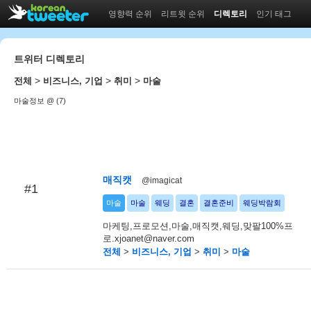
영향력 순위
리트윗 순위
디렉토리
인기 태그
트위터 디렉토리
>
>
>
전체
비즈니스, 기업
취미
마술
마술정보 @ (7)
매직캣
@imagicat
#1
마술
마술
웨딩
결혼
결혼준비
웨딩박람회
마케팅,프로모션,마술,매직캣,웨딩,맞팔100%프
로.xjoanet@naver.com
전체
>
비즈니스, 기업
>
취미
>
마술