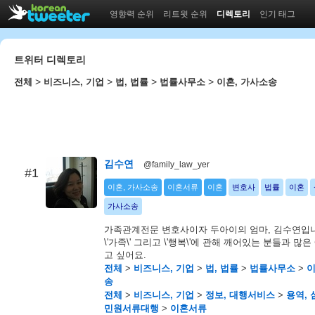
영향력 순위
리트윗 순위
디렉토리
인기 태그
트위터 디렉토리
>
>
>
>
전체
비즈니스, 기업
법, 법률
법률사무소
이혼, 가사소송
김수연
@family_law_yer
#1
이혼, 가사소송
이혼서류
이혼
변호사
법률
이혼
가사소송
가족관계전문 변호사이자 두아이의 엄마, 김수연입니다.
\'가족\' 그리고 \'행복\'에 관해 깨어있는 분들과 많
고 싶어요.
전체
>
비즈니스, 기업
>
법, 법률
>
법률사무소
>
이
송
전체
>
비즈니스, 기업
>
정보, 대행서비스
>
용역,
민원서류대행
>
이혼서류