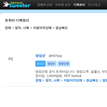
영향력 순위
리트윗 순위
디렉토리
인기 태그
트위터 디렉토리
>
>
>
전체
정치, 사회
지방자치단체
경상북도
영양군
@HOTyyg
#1
영양군
영양군
영양군청
영양군청 공식 트위터입니다. 영양고추, 일월산, 반
한마당, 산채박람회, HOT festival
전체
>
정치, 사회
>
지방자치단체
>
경상북도
>
영