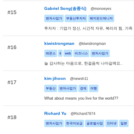
Gabriel Song(송종식)
@monoeyes
#15
벤처사업가
부동산투자자
헤지펀드매니저
투자자 : 기업가 정신, 시간적 자유, 복리의 힘, 가족
kiwistrongman
@kiwistrongman
#16
레몬스
it
web
비즈니스
벤처사업가
늘 감사하는 마음으로, 한걸음씩 나아갈께요..
kim jihoon
@newsh11
#17
부동산
벤처사업가
경제
여행
What about means you live for the world??
Richard Yu
@Richard7874
#18
벤처사업가
한국어보급
글로벌사업
인터넷
일본