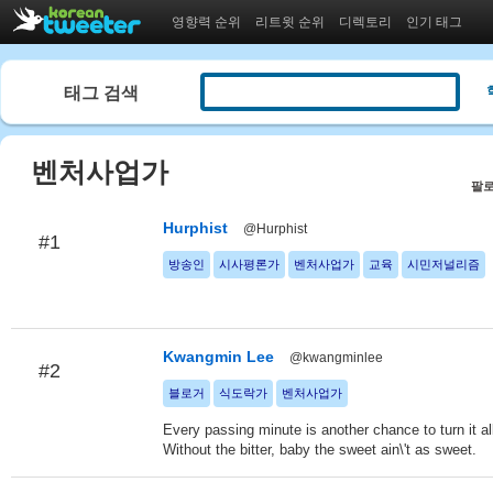
영향력 순위
리트윗 순위
디렉토리
인기 태그
태그 검색
벤처사업가
팔로
Hurphist
@Hurphist
#1
방송인
시사평론가
벤처사업가
교육
시민저널리즘
Kwangmin Lee
@kwangminlee
#2
블로거
식도락가
벤처사업가
Every passing minute is another chance to turn it al
Without the bitter, baby the sweet ain\'t as sweet.