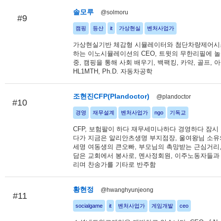
솔모루
@solmoru
#9
캠핑
등산
it
가상현실
벤처사업가
가상현실기반 체감형 시뮬레이터와 첨단차량제어시
하는 이노시뮬레이션의 CEO, 트윗의 무한리필에 
중, 캠핑을 통해 사회 배우기, 백팩킹, 카약, 골프,
HL1MTH, Ph.D. 자동차공학
조현진CFP(Plandoctor)
@plandoctor
#10
경영
재무설계
벤처사업가
ngo
기독교
CFP, 보험팔이 하다 재무세미나하다 경영하다 잠시
다가 지금은 알리안츠생명 부지점장, 울여왕님 소유
세명 여동생의 큰오빠, 부모님의 촉망받는 근심거리
담은 교회에서 봉사로, 멘사정회원, 이주노동자들과
리며 찬송가를 기타로 반주함
황현정
@hwanghyunjeong
#11
socialgame
it
벤처사업가
게임개발
ceo