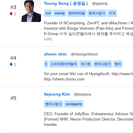
Young Song ( 송영길 )
@ygsong
#3
1
ceo
startup
벤처캐피탈
벤처사업가
미국
Founder of NComputing, ZeroPC and eMachines / A
Investor with Booga Ventures (Palo Alto) and Primer
K-Group 미국 실리콘밸리에서 벤쳐를 투자하고 육
니다.
sheon shin
@HyongaSheon
#4
1
it
소프트웨어개발자
개그맨
벤처사업가
형아
'for your smart life! ceo of HyongAsoft. http://www
http://sheon.tistory.com
Sejoong Kim
@playjuny
#5
벤처사업가
socialgame
CEO, Founder of JellyBus, Entrepreneur, Advisor St
(Former) NHN, Nexon Production Director, Devsiste
founder.