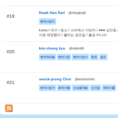
Kwak Han Earl
@rhkrgksdjf
#19
벤처사업가
korea / 대구 / 등산 / 스타벅스 다빈치 / ♥♥♥ 상인동 
사랑 애정행각 / 불타는 금요일 / 불금 마니아
kim chang kyu
@ckkim66
#20
벤처캐피탈
벤처기업
벤처사업가
증권
골프
seock-joong Choi
@wohlseinInc
#21
벤처사업가
중국수출
신상품개발
신사업
해외수출