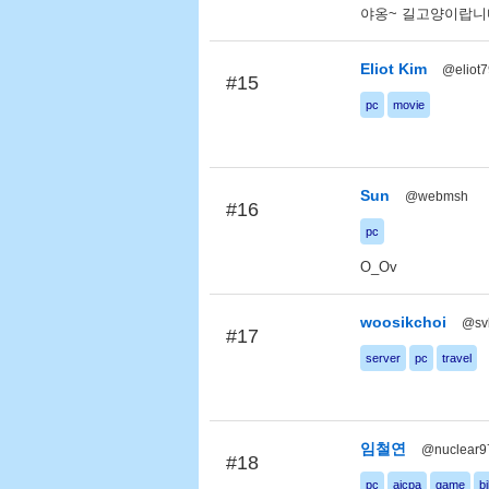
야옹~ 길고양이랍니
Eliot Kim
@eliot
#15
pc
movie
Sun
@webmsh
#16
pc
O_Ov
woosikchoi
@sv
#17
server
pc
travel
임철연
@nuclear9
#18
pc
aicpa
game
bi