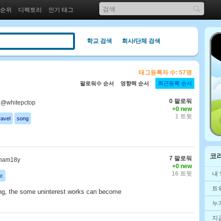
 순위
디렉토리
인기 태그
학교 검색
회사/단체 검색
태그등록자 수: 57명
팔로워수 순서
영향력 순서
최근등록 순서
0 팔로워
@whitepctop
+0 new
1 트윗
ravel
song
코
7 팔로워
nam18y
+0 new
내
16 트윗
c
트
ing, the some uninterest works can become
누
지