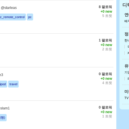
디
8 팔로워
@starleas
안
+0 new
아이
연
5 트윗
/c_remote_control
pc
배
정
1 팔로워
한
+0 new
2 트윗
유
기
0 팔로워
e3
+0 new
4 트윗
ipod
travel
미
TV
0 팔로워
slam1
+0 new
1 트윗
(여행)