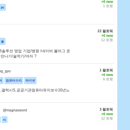
+0 new
1 트윗
pc
22 팔로워
+0 new
12 트윗
술
B솔루션 영업 기업/병원 /네이버 블러그 운
 만나기/술먹기/여자 ?
1 팔로워
ng_gyu
+0 new
6 트윗
어
컴퓨터수리
하이넷
이넷,갤럭시S,공공기관컴퓨터유지보수10년노
3 팔로워
@magnasword
+0 new
12 트윗
rc