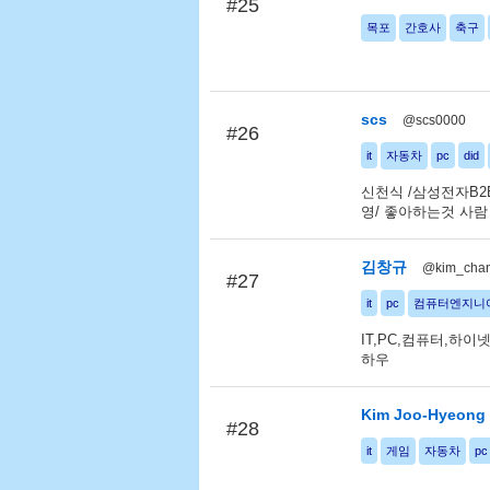
#25
목포
간호사
축구
scs
@scs0000
#26
it
자동차
pc
did
신천식 /삼성전자B2
영/ 좋아하는것 사람
김창규
@kim_cha
#27
it
pc
컴퓨터엔지니
IT,PC,컴퓨터,하
하우
Kim Joo-Hyeong
#28
it
게임
자동차
pc