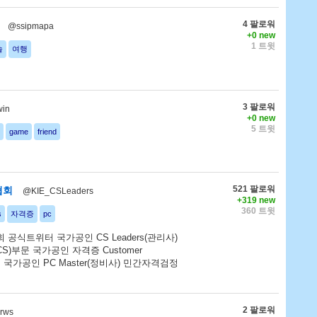
4 팔로워
@ssipmapa
+0 new
1 트윗
술
여행
3 팔로워
win
+0 new
5 트윗
game
friend
521 팔로워
협회
@KIE_CSLeaders
+319 new
360 트윗
s
자격증
pc
공식트위터 국가공인 CS Leaders(관리사)
)부문 국가공인 자격증 Customer
eaders 국가공인 PC Master(정비사) 민간자격검정
2 팔로워
rws