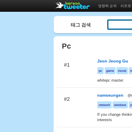
영향력 순위
리트윗
태그 검색
Pc
Jeon Jeong Gu
#1
pc
game
movie
t
whitepc master.
namseungen
@
#2
network
windows
p
If you change think
interests