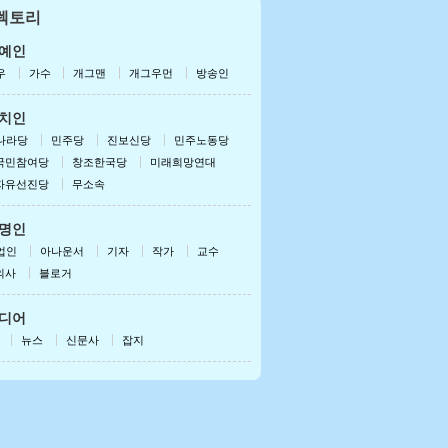
렉토리
드로이드용 받기
폰/패드용 받기
예인
우
가수
개그맨
개그우먼
방송인
치인
나라당
민주당
진보신당
민주노동당
국민참여당
창조한국당
미래희망연대
자유선진당
무소속
명인
업인
아나운서
기자
작가
교수
의사
블로거
디어
뉴스
신문사
잡지