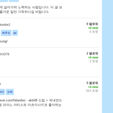
게 살아가려 노력하는 사람입니다. 이 글 보
 즐거운 일만 가득하시길 바랍니다.
0 팔로워
dumbe2
+0 new
6 트윗
제주도
pc
sung/
2 팔로워
kh3378
+0 new
2 트윗
5 팔로워
s
+4 new
503 트윗
라마
오락
ver.com/hilandoo - akb48 드립 + 국내연드
생 피아노 아티스트 마츠이사키코 좋아하는