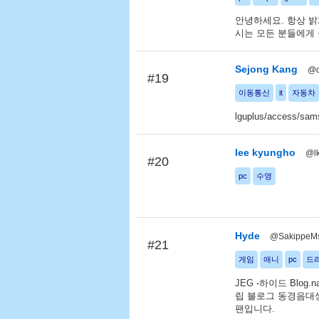
안녕하세요. 항상 밝
시는 모든 분들에게
Sejong Kang
@
#19
이동통신
it
자동차
lguplus/access/sam
lee kyungho
@l
#20
pc
수영
Hyde
@SakippeM
#21
게임
애니
pc
드
JEG -하이드 Blog.na
립 블로그 동경음대
팬입니다.