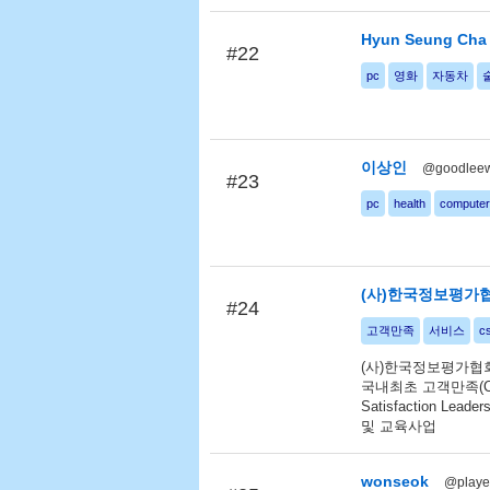
Hyun Seung Cha
#22
pc
영화
자동차
이상인
@goodlee
#23
pc
health
computer
(사)한국정보평가
#24
고객만족
서비스
c
(사)한국정보평가협회 
국내최초 고객만족(CS
Satisfaction L
및 교육사업
wonseok
@playe