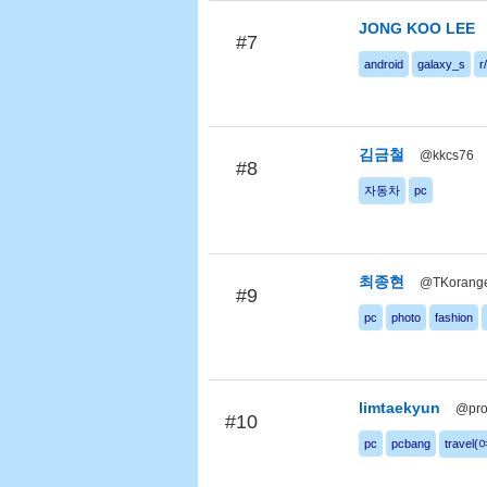
JONG KOO LEE
#7
android
galaxy_s
r
김금철
@kkcs76
#8
자동차
pc
최종현
@TKorang
#9
pc
photo
fashion
limtaekyun
@pro
#10
pc
pcbang
travel