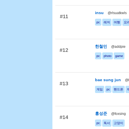
insu
@rlsuatkwls
#11
pc
레저
여행
요
한철민
@addpie
#12
pc
photo
game
bae sung jun
@
#13
게임
pc
핸드폰
홍성준
@foxsing
#14
pc
독서
고양이