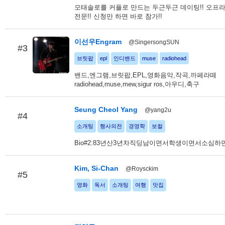
모태솔로를 커플로 만드는 두근두근 데이팅!! 오프
전문!! 신청만 하면 바로 참가!!
이선우Engram
@SingersongSUN
#3
브릿팝
epl
인디밴드
muse
radiohead
밴드,엔그램,브릿팝,EPL,영화음악,작곡,까페라떼
radiohead,muse,mew,sigur ros,아우디,축구
Seung Cheol Yang
@yang2u
#4
소개팅
행사의전
경영학
보컬
Bio#2:83년산3년차직딩남이면서학생이면서소심
Kim, Si-Chan
@Roysckim
#5
영화
독서
소개팅
여행
맛집