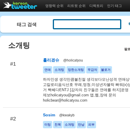
영향력 순위
리트윗 순위
디렉토리
인기 태그
태그 검색
소개팅
팔로
홀리겠슈
@holicatyou
#1
연애
소개팅
망한소개팅
뚜감자
블로거
하자인생 생각만큼불친절 생각보다모난성격 연애
고칼로리음식선호 무례,멍청,미성년자블락 빠워(x)성
거 빡쎄다ENTJ [감자의 친구들은 연애를 하지]운
제보holicatyou@gmail.com 앱,웹,장애 문의
holicbear@holicatyou.com
Sosim
@kwakyb
#2
미팅
친목
소개팅
만남
피부