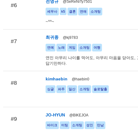
전영규
@SeReNiTy7501
#6
세무사
k5
결혼
연애
소개팅
~^^~
최귀종
@kj9783
#7
연예
노래
게임
소개팅
여행
연인 아무리 나이를 먹어도, 아무리 마음을 닫아도,
답기만하다.
kimhaebin
@haebin0
#8
싱글
파주
일산
소개팅
솔로탈출
JO-HYUN
@BIKEJOA
#9
바이크
미팅
소개팅
성인
만남