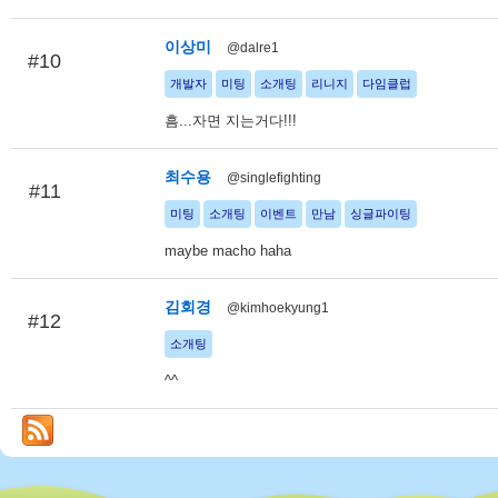
이상미
@dalre1
#10
개발자
미팅
소개팅
리니지
다임클럽
흠...자면 지는거다!!!
최수용
@singlefighting
#11
미팅
소개팅
이벤트
만남
싱글파이팅
maybe macho haha
김회경
@kimhoekyung1
#12
소개팅
^^