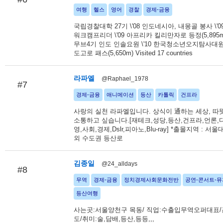
여행
헬스
영어
경찰
경제-금융
국립경찰대학 27기 \'08 인도네시아, 내몽골 봉사 \'0
워크캠프리더 \'09 아프리카 킬리만자로 등정(5,895m)
무브4기 인도 인솔요원 \'10 한국청소년오지탐사대원 \'
도고로 패스(5,650m) Visited 17 countries
라파엘
@Raphael_1978
#7
경제-금융
애니메이션
등산
카톨릭
건프라
사랑의 실천 라파엘입니다. 상식이 通하는 세상, 따
소통하고 싶습니다.[재테크,성당,등산,건프라,언론,
영,사회,경제,Dslr,피아노,Blu-ray] *출몰지역 : 서
외 수도권 등산로
김종일
@24_alldays
#8
무역
경제-금융
정치경제사회문화전반
공연-콘서트-
등산여행
사는곳:서울양천구 목동/ 직업:수출입무역오퍼대표/
도/취미:술,담배,등산,등등,,,