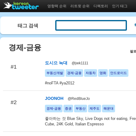
영향력 순위
리트윗 순위
디렉토리
인기 태그
태그 검색
경제-금융
팔로
도시으 늑대
@jwk1111
#1
부동산개발
경제-금융
자동차
영화
안드로이드
#noFTA #ya2012
JOONOH
@RedBlueJo
#2
경제-금융
증권
부동산
제주도
해운대
좋아하는 것 Blue Sky, Live Dogs not for eating, Fresh
Cube, 24K Gold, Italian Espresso