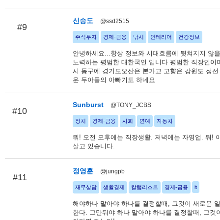
신승도
@ssd2515
#9
주식투자
경제-금융
낚시
인테리어
건강정보
안녕하세요...항상 정보와 시대흐름에 뒷쳐지지 않
노력하는 평범한 대한국인 입니다 평범한 직장인이
시 동구에 경기도오산은 본가고 고향은 강원도 정선
운 두아들의 아빠기도 하네요
Sunburst
@TONY_JCBS
#10
정치
경제-금융
사회
연예
자동차
뭐! 오전 오후에는 직장생활. 저녁에는 자영업. 뭐! 
살고 있습니다.
정영훈
@jungpb
#11
재무상담
생활경제
칼럼리스트
경제-금융
it
해야하나 말아야 하나를 결정할때, 그것이 새로운 
한다. 그만둬야 하나 말아야 하나를 결정할때, 그것