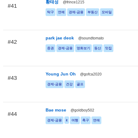
황태성
@frince1215
#41
탁구
연예
경제-금융
부동산
모바일
park jae deok
@soundtomato
#42
증권
경제-금융
영화보기
등산
맛집
Young Jun Oh
@gofca2020
#43
경제-금융
건강
골프
Bae mose
@goldboy502
#44
경제-금융
it
여행
축구
연애