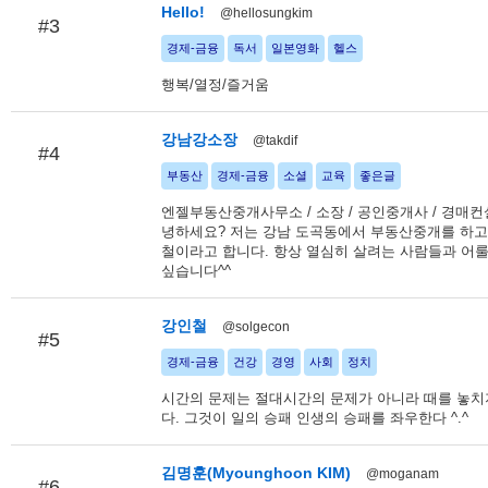
Hello!
@hellosungkim
#3
경제-금융
독서
일본영화
헬스
행복/열정/즐거움
강남강소장
@takdif
#4
부동산
경제-금융
소셜
교육
좋은글
엔젤부동산중개사무소 / 소장 / 공인중개사 / 경매컨설
녕하세요? 저는 강남 도곡동에서 부동산중개를 하고
철이라고 합니다. 항상 열심히 살려는 사람들과 어
싶습니다^^
강인철
@solgecon
#5
경제-금융
건강
경영
사회
정치
시간의 문제는 절대시간의 문제가 아니라 때를 놓치
다. 그것이 일의 승패 인생의 승패를 좌우한다 ^.^
김명훈(Myounghoon KIM)
@moganam
#6