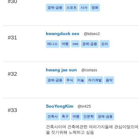
#30
경제-금융
스포츠
시사
영화
kwangduck seo
@kdseo2
#31
테니스
여행
ceo
경제-금융
요리
hwang jae sun
@coriass
#32
경제-금융
주식
미술
자기계발
음악
SooYongKim
@in425
#33
건축사
축구
여행
인문학
경제-금융
건축사이며 건축에관한 여러가지들에 관심이많으며
을 짓기위해 노력하고 싶음