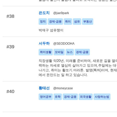
은도치
@jae9park
#38
정치
경제-금융
취미
섬유
부동산
박재구 섬유쟁이
서두하
@SEODOOHA
#39
취미생활
모바일
뉴스
경제-금융
직장생활 약20년, 미래를 준비하며, 새로운 길을 열
력하는 자세로 열심히 살아가고 있으며,주일에는 대
나가고, 취미는 활쏘기.마라톤. 발명(특허)이며, 현재
에서 돈만드는 일 하고 있습니다.
황태선
@moneycase
#40
영어공부
유학
경제-금융
외국생활
사랑하는법