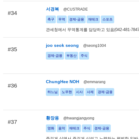
서경복
@CUSTRADE
#34
축구
무역
경제-금융
재테크
스포츠
관세청에서 무역통계를 담당하고 있음(042-481-7847
joo seok seong
@seong1004
#35
경제-금융
부동산
주식
ChungHee NOH
@emmarang
#36
하느님
노무현
시사
사제
경제-금융
황장용
@hwangjangyong
#37
영화
음악
재테크
주식
경제-금융
즐겁게 살면서 즐겁게 살려고 노력하는 평범한 일