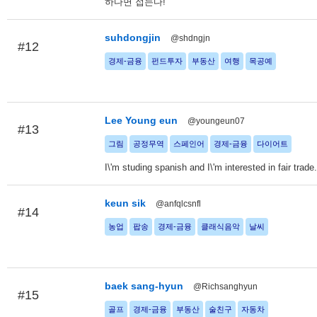
하다면 접는다!
suhdongjin
@shdngjn
#12
경제-금융
펀드투자
부동산
여행
목공예
Lee Young eun
@youngeun07
#13
그림
공정무역
스페인어
경제-금융
다이어트
I\'m studing spanish and I\'m interested in fair trade.
keun sik
@anfqlcsnfl
#14
농업
팝송
경제-금융
클래식음악
날씨
baek sang-hyun
@Richsanghyun
#15
골프
경제-금융
부동산
술친구
자동차