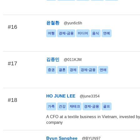
윤철환
@yun6c6h
#16
여행
경제-금융
미디어
음식
연예
김종민
@011KJM
#17
증권
결혼
경제
경제-금융
연애
HO JUNE LEE
@june3354
#18
가족
건강
재테크
경제-금융
골프
A CFO at a textile business in Vietnam, invested b
company
Byun Sanghee
@BYUN97