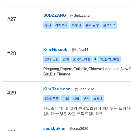
SUDZZANG
@Sudzzang
#27
증권
가치투자
부동산
경제-금융
짐로저스
Kim Hoseok
@kofisa44
#28
경제-금융
연예
중국어_여행
it
책_음악_여행
Pingpong,Popera,Catholic,Chinese Language,New 
Biz,Biz Finance
Kim Tae hoon
@LoanSSM
#29
경제-금융
기업
사업
부산
스포츠
반갑습니다!! 최고의 론세일즈맨이 되기위해 달러가
입니다~~많은 자문 부탁드립니다!!
seokbokim
@para2626