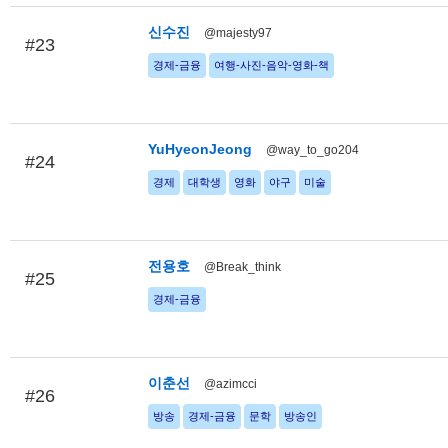
신수진
@majesty97
#23
경제-금융
여행-사진-음악-영화-책
YuHyeonJeong
@way_to_go204
#24
경제
대학생
영화
야구
미술
전용호
@Break_think
#25
경제-금융
이춘선
@azimcci
#26
방송
경제-금융
문학
방송인