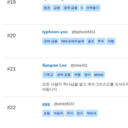
#19
증권
금융
경제-금융
it
인맥쌓기
typhoon-yoo
@typhoon6911
#20
경제-금융
재테크/재무설계
골프
투자
여행
Sangrae Lee
@srlee331
#21
기독교
경제-금융
여행
영어
iphone
모든 사람이 하나님을 알고 예수그리스도를 모셔드
바랍니다
ggg
@whdcjfl222
#22
보험
자동차
주식
펀드
재테크