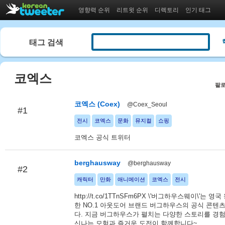
영향력 순위
리트윗 순위
디렉토리
인기 태그
태그 검색
코엑스
팔로
코엑스 (Coex)
@Coex_Seoul
#1
전시
코엑스
문화
뮤지컬
쇼핑
코엑스 공식 트위터
berghausway
@berghausway
#2
캐릭터
만화
애니메이션
코엑스
전시
http://t.co/1TTnSFm6PX \'버그하우스웨이\'는 
한 NO.1 아웃도어 브랜드 버그하우스의 공식 콘텐
다. 지금 버그하우스가 펼치는 다양한 스토리를 경
신나는 모험과 즐거운 도전이 함께합니다~