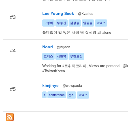
Lee Young Seok
@Kvarius
#3
고양이
부동산
삼성동
일원동
코엑스
쓸데없이 말 많은 사람 딱 질색임 all alone
Noori
@nrjeon
#4
코엑스
서현역
무한도전
Working for #트위터코리아, Views are personal. @
#TwitterKorea
kimjihye
@wowpaula
#5
it
conference
전시
코엑스