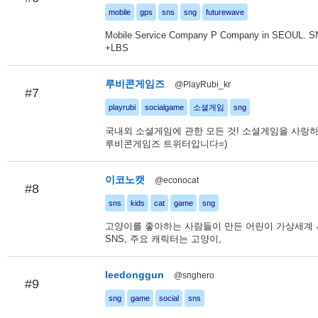
mobile
gps
sns
sng
futurewave
Mobile Service Company P Company in SEOUL. 
+LBS
루비콘게임즈
@PlayRubi_kr
#7
playrubi
socialgame
소셜게임
sng
국내외 소셜게임에 관한 모든 것! 소셜게임을 사랑
루비콘게임즈 트위터입니다=)
이코노캣
@econocat
#8
sns
kids
cat
game
sng
고양이를 좋아하는 사람들이 만든 어린이 가상세계 사이
SNS, 주요 캐릭터는 고양이,
leedonggun
@snghero
#9
sng
game
social
sns