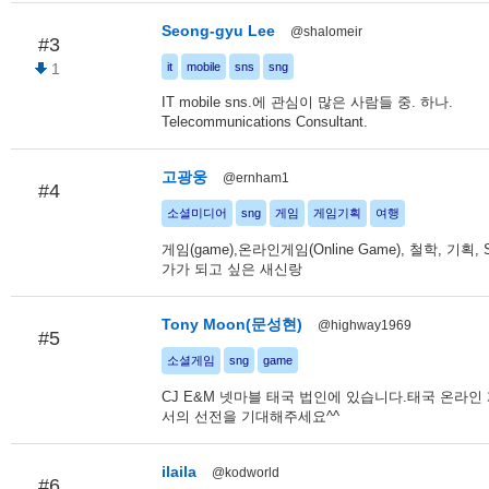
Seong-gyu Lee
@shalomeir
#3
1
it
mobile
sns
sng
IT mobile sns.에 관심이 많은 사람들 중. 하나.
Telecommunications Consultant.
고광웅
@ernham1
#4
소셜미디어
sng
게임
게임기획
여행
게임(game),온라인게임(Online Game), 철학, 기획,
가가 되고 싶은 새신랑
Tony Moon(문성현)
@highway1969
#5
소셜게임
sng
game
CJ E&M 넷마블 태국 법인에 있습니다.태국 온라
서의 선전을 기대해주세요^^
ilaila
@kodworld
#6