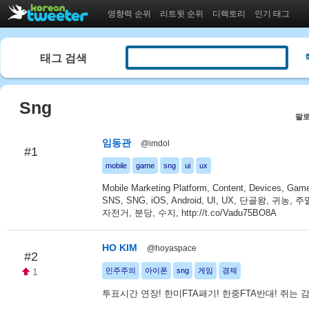
영향력 순위
리트윗 순위
디렉토리
인기 태그
태그 검색
Sng
팔로
임동관
@imdol
#1
mobile
game
sng
ui
ux
Mobile Marketing Platform, Content, Devices, Gam
SNS, SNG, iOS, Android, UI, UX, 단골왕, 귀농,
자전거, 분당, 수지, http://t.co/Vadu75BO8A
HO KIM
@hoyaspace
#2
1
민주주의
아이폰
sng
게임
경제
투표시간 연장! 한미FTA패기! 한중FTA반대! 쥐는 감