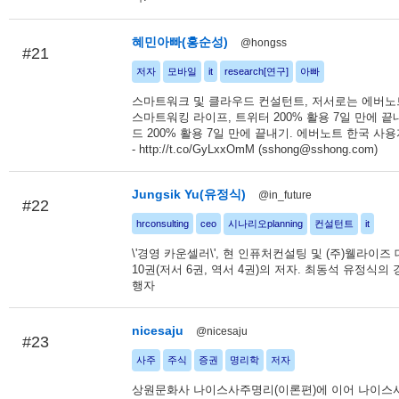
혜민아빠(홍순성)
@hongss
#21
저자
모바일
it
research[연구]
아빠
스마트워크 및 클라우드 컨설턴트, 저서로는 에버노
스마트워킹 라이프, 트위터 200% 활용 7일 만에 끝
드 200% 활용 7일 만에 끝내기. 에버노트 한국 사
- http://t.co/GyLxxOmM (sshong@sshong.com)
Jungsik Yu(유정식)
@in_future
#22
hrconsulting
ceo
시나리오planning
컨설턴트
it
\'경영 카운셀러\', 현 인퓨처컨설팅 및 (주)웰라이즈
10권(저서 6권, 역서 4권)의 저자. 최동석 유정식의
행자
nicesaju
@nicesaju
#23
사주
주식
증권
명리학
저자
상원문화사 나이스사주명리(이론편)에 이어 나이스