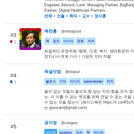
Engineer, Advisor, Lunit. Managing Partner, BigBan
Partner, Digital Healthcare Partners
전체
>
인물
>
학자
>
교수
>
정지훈
백찬홍
@mindgood
#3
1
책
정치
미디어
문화
저자
씨알재단 운영위원 /평화, 인권, 복지, 생태환경적 가
정치시사 트윗 다수 / 가끔씩 오타 작렬
독설닷컴
@dogsul
#4
1
블로거
기자
미디어
opinionleader
저자
쓸모 없는 것들의 쓸모와 힘 없는 자의 힘을 모아 
는, 이 이룰 수 없는 목표를 위해 견딜 수 없는 것을
수 없는 것을 참는다. (페이스북은 https://t.co/4f1s7
는 gosisain@gmail.com)
공지영
@congjee
#5
공지영
inspirers
저자
책
미디어