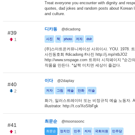
Treat everyone you encounter with dignity and respe
quotes, dad jokes and random posts about Korean 
and culture.
디카동
@dicadong
#39
1
사진
책
photo
저자
dslr
(주)스마트온커뮤니케이션 사외이사. YOU. 1978.
사진동호회 #dicadong #사진 http://j.mp/ntbJO2
http://www.snspage.com 트위터 시작페이지 *순
작품을 만든다. *살짝 미치면 세상이 즐겁다.
이다
@2daplay
#40
2
저자
그림
예술
만화
미술
화가, 일러스트레이터 또는 비정규직 예술 노동자. Arti
illustrator. http://t.co/XoSIbFgk
최문순
@moonsoonc
#41
1
최문순
정치인
민주
저자
국회의원
민주당