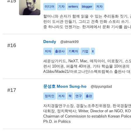
#15
미디어
기자
writers
blogger
저자
할머니와 손자가 함께 읽을 수 있는 추리동화 짓기,
린이 도서관 만들기, 그리고 건축 만화 스토리 쓰기.
중 하나라도 언젠가는. 한겨레에서 문화 기사를 씁니
Dendy
@atmark99
#16
저자
출판사
기획자
기업
it
세운상가키드, NeXT, Mac, 매직아이, 미로찾기, 스도
련서 10여권, 퍼즐책 40여권, 기타 학습물 10여권의
A1bbs/Made21/아르고나인/스펙트럼북스 출판사 
문성호 Moon Sung-ho
@ilpyungdad
#17
정치인
저자
책
연구
출판
자치경찰연구소장, 경찰노조추진위원장, 한국경찰
대회장, 정치학박사; Writer, Director of an NGO, KO
Chairman of Commission to establish Korean Polic
Ph.D. in Politics