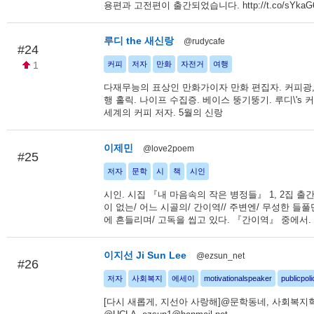
용편과 고전편이 출간되었습니다. http://t.co/sYkaG
루디 the 새신랑
@rudycafe
#24
1
커피
저자
만화
자전거
여행
다재무능의 표상인 만화가이자 만화 편집자. 커피광,
행 홀릭. 나이프 수집증. 베이스 뚱기뚱기. 루디\'s 
세계의 커피 저자. 5월의 신랑
이제민
@love2poem
#25
저자
문학
시
책
시인
시인. 시집 『내 마음속의 작은 병정들』 1, 2집 출
이 없는/ 어느 시골의/ 간이역// 주변엔/ 무성한 들
에 흔들리며/ 고독을 씹고 있다. 『간이역』 중에서.
이지선 Ji Sun Lee
@ezsun_net
#26
저자
사회복지
에세이
motivationalspeaker
publicpoli
[다시 새롭게, 지선아 사랑해]@문학동네, 사회복지