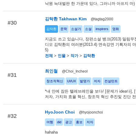
낙원 늑대벌판 한 가운데 있다, 그러니까 아프지 마)
김탁환 Takhwan Kim
@tagtag2000
#30
김탁환
문학
소설가
소설
inspirers
영화
지금도 쓰고 있습니다, 장편소설 뱅크(2013) 밀림무정(
디오 김탁환의 여러분(2013.4) 연속강연 기획자의 마음(
5)
전체
>
인물
>
작가
>
김탁환
최인철
@Choi_Incheol
#31
창조적혁신
UI/UX
발명가
저자
컨설턴트
*내 안에 잠든 텔레브레인을 보다/ [문제가 idea다], 
저자, 가치와 효율 혁신, 창조적 혁신 추진및 진단 
HyoJoon Choi
@hyojoonchoi
#32
여헹
did
광고
홍보
저자
hahaha