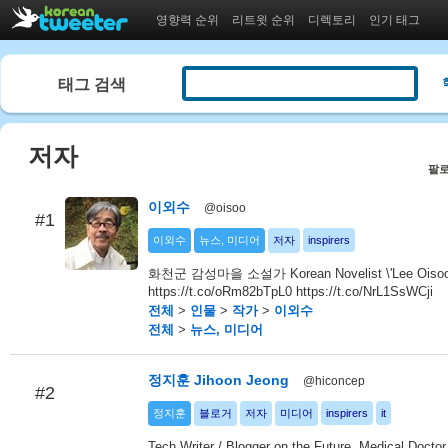
영향력 순위
리트윗 순위
디렉토리
인기 태그
태그 검색
저자
팔로
이외수
@oisoo
#1
이외수
뉴스, 미디어
저자
inspirers
화천군 감성마을 소설가 Korean Novelist \'Lee Oisoo\
https://t.co/oRm82bTpL0 https://t.co/NrL1SsWCji
전체
>
인물
>
작가
>
이외수
전체
>
뉴스, 미디어
정지훈 Jihoon Jeong
@hiconcep
#2
정지훈
블로거
저자
미디어
inspirers
it
Tech Writer / Blogger on the Future, Medical Doctor