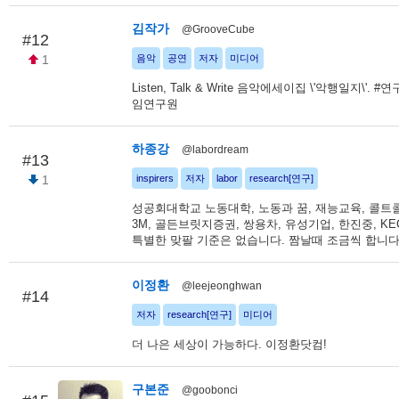
김작가
@GrooveCube
#12
1
음악
공연
저자
미디어
Listen, Talk & Write 음악에세이집 \'악행일지\'. 
임연구원
하종강
@labordream
#13
1
inspirers
저자
labor
research[연구]
성공회대학교 노동대학, 노동과 꿈, 재능교육, 콜트콜
3M, 골든브릿지증권, 쌍용차, 유성기업, 한진중, KEC
특별한 맞팔 기준은 없습니다. 짬날때 조금씩 합니다
이정환
@leejeonghwan
#14
저자
research[연구]
미디어
더 나은 세상이 가능하다. 이정환닷컴!
구본준
@goobonci