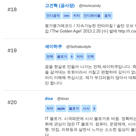
고건혁 (곰사장)
@momcandy
#18
인디음악
ceo
저자
인디레이블
음악
붕가붕가레코드 / 지속가능한 딴따라질 / 술탄 오브 
집 \'The Golden Age\' 2013.2.20.(수) 발매 http://t.
세이하쿠
@Seihakustyle
#19
전략
블로거
it
저자
인맥
꿈을 현실로 만들어 나가는 전략,세이하쿠입니다. 
을 갈겨대는 트윗이라서 거칠고 편협하며 깊이가 없
러이 이해해 주십시요. 제가 부끄러움이 많아서 대화
만 합니다.
doa
@doax
#20
저자
apple
블로거
시사
it
IT 블로거. 시국때문에 시사 블로거로 바뀜. 정확히
회에 관심이 많은 IT 블로거. 컴퓨터, 운영체제, 시사,
행, 맛집, 리뷰등과 살면서 느끼는 소소한 일상이 
다.