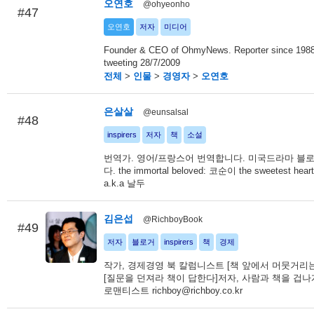
오연호
@ohyeonho
#47
오연호
저자
미디어
Founder & CEO of OhmyNews. Reporter since 1988.
tweeting 28/7/2009
전체
>
인물
>
경영자
>
오연호
은살살
@eunsalsal
#48
inspirers
저자
책
소설
번역가. 영어/프랑스어 번역합니다. 미국드라마 블
다. the immortal beloved: 코순이 the sweetest he
a.k.a 날두
김은섭
@RichboyBook
#49
저자
블로거
inspirers
책
경제
작가, 경제경영 북 칼럼니스트 [책 앞에서 머뭇거리
[질문을 던져라 책이 답한다]저자, 사람과 책을 겁
로맨티스트 richboy@richboy.co.kr