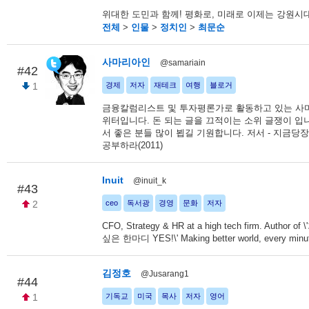
위대한 도민과 함께! 평화로, 미래로 이제는 강원시대
전체
>
인물
>
정치인
>
최문순
사마리아인
@samariain
#42
1
경제
저자
재테크
여행
블로거
금융칼럼리스트 및 투자평론가로 활동하고 있는 사
위터입니다. 돈 되는 글을 끄적이는 소위 글쟁이 입
서 좋은 분들 많이 뵙길 기원합니다. 저서 - 지금당
공부하라(2011)
Inuit
@inuit_k
#43
2
ceo
독서광
경영
문화
저자
CFO, Strategy & HR at a high tech firm. Author o
싶은 한마디 YES!\' Making better world, every minu
김정호
@Jusarang1
#44
1
기독교
미국
목사
저자
영어