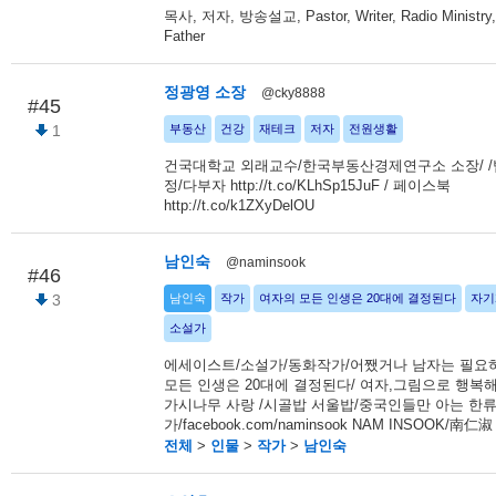
목사, 저자, 방송설교, Pastor, Writer, Radio Ministry, 
Father
정광영 소장
@cky8888
#45
1
부동산
건강
재테크
저자
전원생활
건국대학교 외래교수/한국부동산경제연구소 소장/ /
정/다부자 http://t.co/KLhSp15JuF / 페이스북
http://t.co/k1ZXyDelOU
남인숙
@naminsook
#46
3
남인숙
작가
여자의 모든 인생은 20대에 결정된다
자기
소설가
에세이스트/소설가/동화작가/어쨌거나 남자는 필요
모든 인생은 20대에 결정된다/ 여자,그림으로 행복해
가시나무 사랑 /시골밥 서울밥/중국인들만 아는 한
가/facebook.com/naminsook NAM INSOOK/南仁淑
전체
>
인물
>
작가
>
남인숙