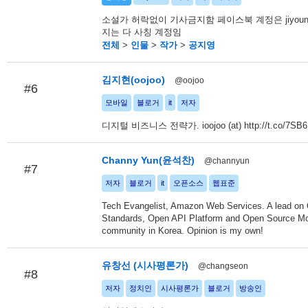
소설가 허락없이 기사금지함 페이스북 계정은 jiyoung
지는 다 사칭 계정임
전체
>
인물
>
작가
>
공지영
김지현(oojoo)
@oojoo
#6
모바일
블로거
it
저자
디지털 비즈니스 전략가. ioojoo (at) http://t.co/7SB
Channy Yun(윤석찬)
@channyun
#7
저자
블로거
it
오픈소스
웹표준
Tech Evangelist, Amazon Web Services. A lead o
Standards, Open API Platform and Open Source Mo
community in Korea. Opinion is my own!
유창선 (시사평론가)
@changseon
#8
저자
정치인
시사평론가
블로거
방송인