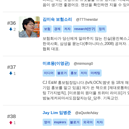
음이 생기면 좋겠어요. 멘션을 확인하면 지울 수 있어요
김미숙 보험소리
@777newstar
#36
2
보험
경제
저자
research[연구]
정치
보험회사가 당신에게 알려주지 않는 진실(웅진북스,20
한국사회, 삼성을 묻는다(후마니타스,2008) 공저자
협회 대표.
미르몽(이영균)
@mirmong0
#37
1
미디어
블로거
홍보
저자
마케팅
CJ E&M 홍보팀장입니다.(tvN,OCN,엠넷 등 18개 
기업 홍보를 맡고 있음) 제가 쓴 책으로 [제대로통
팅 7가지법칙], [미르몽의 원더풀 트위터 라이프]가 
밤늦게커피마셔도잠잘자는당_당주. 기독교인.
Jay Lim 임병준
@aQuoteAday
#38
1
영어
inspirers
블로거
외국어
저자