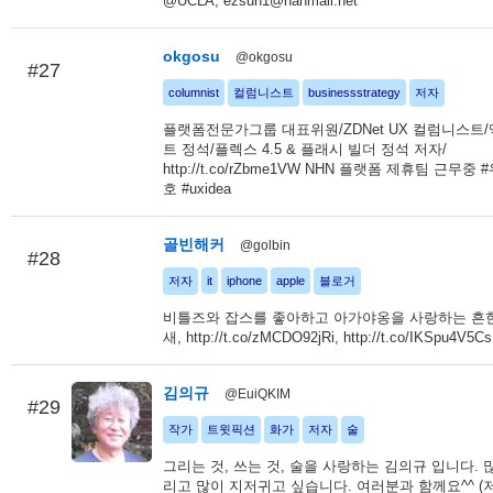
@UCLA, ezsun1@hanmail.net
okgosu
@okgosu
#27
columnist
컬럼니스트
businessstrategy
저자
플랫폼전문가그룹 대표위원/ZDNet UX 컬럼니스트
트 정석/플렉스 4.5 & 플래시 빌더 정석 저자/
http://t.co/rZbme1VW NHN 플랫폼 제휴팀 근무중 
호 #uxidea
골빈해커
@golbin
#28
저자
it
iphone
apple
블로거
비틀즈와 잡스를 좋아하고 아가야옹을 사랑하는 흔한
새, http://t.co/zMCDO92jRi, http://t.co/IKSpu4V5Cs
김의규
@EuiQKIM
#29
작가
트윗픽션
화가
저자
술
그리는 것, 쓰는 것, 술을 사랑하는 김의규 입니다. 
리고 많이 지저귀고 싶습니다. 여러분과 함께요^^ (