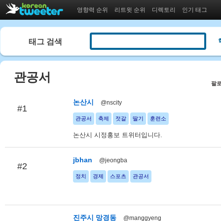
영향력 순위
리트윗 순위
디렉토리
인기 태그
태그 검색
관공서
팔로
논산시
@nscity
#1
관공서
축제
젓갈
딸기
훈련소
논산시 시정홍보 트위터입니다.
jbhan
@jeongba
#2
정치
경제
스포츠
관공서
진주시 망경동
@manggyeng