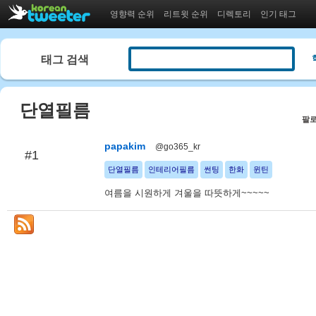
영향력 순위
리트윗 순위
디렉토리
인기 태그
태그 검색
단열필름
팔로
papakim
@go365_kr
#1
단열필름
인테리어필름
썬팅
한화
윈틴
여름을 시원하게 겨울을 따뜻하게~~~~~