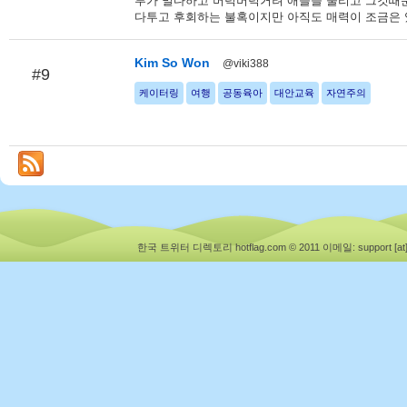
루가 멀다하고 버럭버럭거려 애들을 울리고 그것때
다투고 후회하는 불혹이지만 아직도 매력이 조금은 
Kim So Won
@viki388
#9
케이터링
여행
공동육아
대안교육
자연주의
한국 트위터 디렉토리 hotflag.com © 2011
이메일: support [at