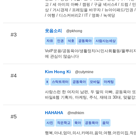
교 / 세 아이의 아빠 / 캠핑 / 구글 넥서스4 / 드럼 / 
상 / 거시경제 / 프레임을 바꾸자 / 뉴아이패드/인권
/ 여행 / 디스커버리2 / IT / 영화 / 녹색당
웃음소리
@pkhong
#3
자유
인권
석호
공동육아
사람사는세상
VoIP운용/공동육아/생활정치/시민사회활동/풀뿌리
에 관심이 많습니다
Kim Hong Ki
@cutymine
#4
it
스탁트위터
공동육아
모바일
마케팅
사랑스런 한 여자의 남편, 두 딸의 아빠, 공동육아 또바
바일&웹 기획자, 마케팅, 주식, 재테크 30대, 맞팔강
HAHAHA
@mdhkim
#5
사진
작은학교
육아
공동육아
음악
행복,아내,엄마,의사,카메라,음악,여행,어린이집,작