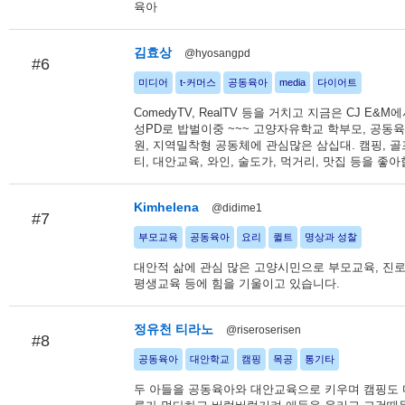
육아
김효상
@hyosangpd
#6
미디어
t-커머스
공동육아
media
다이어트
ComedyTV, RealTV 등을 거치고 지금은 CJ E&M에
성PD로 밥벌이중 ~~~ 고양자유학교 학부모, 공동
원, 지역밀착형 공동체에 관심많은 삼십대. 캠핑, 골
티, 대안교육, 와인, 술도가, 먹거리, 맛집 등을 좋
Kimhelena
@didime1
#7
부모교육
공동육아
요리
퀼트
명상과 성찰
대안적 삶에 관심 많은 고양시민으로 부모교육, 진
평생교육 등에 힘을 기울이고 있습니다.
정유천 티라노
@riseroserisen
#8
공동육아
대안학교
캠핑
목공
통기타
두 아들을 공동육아와 대안교육으로 키우며 캠핑도 