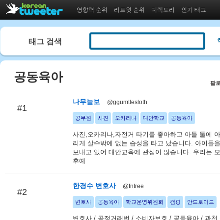
영향력 순위
리트윗 순위
디렉토리
인기 태그
태그 검색
공동육아
팔로
나무늘보
@ggumtlesloth
#1
공무원
사진
오카리나
대안학교
공동육아
사진,오카리나,자전거 타기를 좋아하고 아들 둘에 아
리게 살수밖에 없는 습성을 타고 났습니다. 아이들
보내고 있어 대안교육에 관심이 많습니다. 우리는 
후예
한경수 변호사
@fntree
#2
변호사
공동육아
학교운영위원회
캠핑
안드로이드
변호사 / 공정거래법 / 소비자보호 / 공동육아 / 과