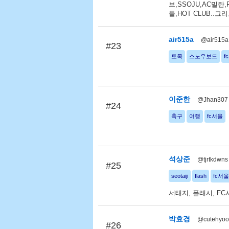
브,SSOJU,AC밀란
들,HOT CLUB..그
air515a
@air515a
#23
토목
스노우보드
f
이준한
@Jhan307
#24
축구
여행
fc서울
석상준
@tjrtkdwns
#25
seotaiji
flash
fc서울
서태지, 플래시, FC
박효경
@cutehyo
#26