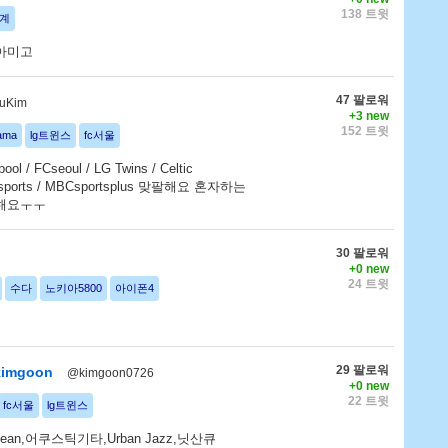
138 트윗
계
아미고
47 팔로워
uKim
+3 new
152 트윗
ama
lg트윈스
fc서울
rpool / FCseoul / LG Twins / Celtic
S sports / MBCsportsplus 맞팔해요 혼자하는
해요ㅜㅜ
30 팔로워
+0 new
24 트윗
수다
노키아5800
아이폰4
29 팔로워
imgoon
@kimgoon0726
+0 new
22 트윗
fc서울
lg트윈스
NE1,jean,어쿠스틱기타,Urban Jazz,닛산큐