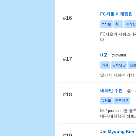
FC서울 마케팅팀
#16
fc서울
축구
마케팅
FC서울의 자랑스러운
다.
H군
@owlfull
#17
기자
교육담당
신
일간지 사회부 기자
비타민 주현
@joo
#18
fc서울
추꾸더쿠
93 / journalist를
배구.대한항공 점보스
Jin Myoung Kim
#19