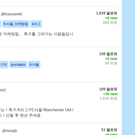
1,939 팔로워
@fcseoulmkt
+0 new
986 트윗
fc서울_마케팅팀
k리그
 마케팅팀... 축구를 그려가는 사람들입니
158 팔로워
+0 new
99 트윗
문기자
journalists
fc서울
109 팔로워
oh2
+36 new
5,936 트윗
 꿈꾸는 / 축구.K리그.FC서울.Manchester Utd /
 / 선팔 후 멘션 주세용
51 팔로워
@moogh
+0 new