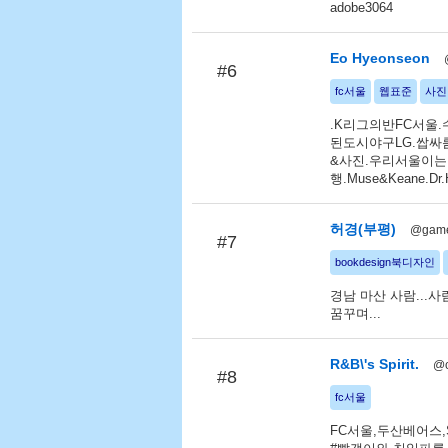
adobe3064
Eo Hyeonseon
#6
fc서울
웹표준
사진
.K리그의반FC서울.수
된도시야구LG.쌉싸름
&사진.우리서울이는
행.Muse&Keane.
허경(부평)
@game
#7
bookdesign북디자인
경남 마산 사람...
꿈꾸며...
R&B\'s Spirit.
@c
#8
fc서울
FC서울,두산베어스,S