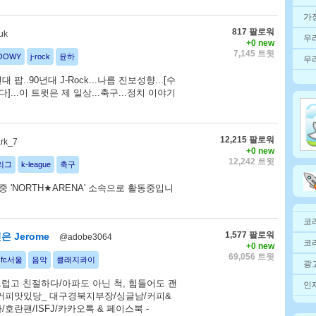
가
817 팔로워
uk
우
+0 new
7,145 트윗
OOWY
j-rock
윤하
우
대 팝..90년대 J-Rock...나름 진보성향...[수
]...이 트윗은 제 일상...축구...정치 이야기
12,215 팔로워
rk_7
+0 new
12,242 트윗
-리그
k-league
축구
중 'NORTH★ARENA' 소속으로 활동중입니
코
1,577 팔로워
 Jerome
@adobe3064
코
+0 new
69,056 트윗
fc서울
음악
클래지콰이
광고
드럽고 친절하다/아파도 아닌 척, 힘들어도 괜
인재
9./#커피맛있당_ 대구경북지부장/싱글남/커피&
호란팬/ISFJ/카카오톡 & 페이스북 -