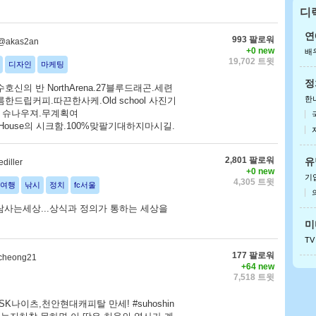
디
안
아이
연
993 팔로워
@akas2an
+0 new
배
19,702 트윗
디자인
마케팅
정
호신의 반 NorthArena.27블루드래곤.세련
한
한드립커피.따끈한사케.Old school 사진기
 슈나우져.무계획여
Dr.House의 시크함.100%맞팔기대하지마시길.
2,801 팔로워
유
diller
+0 new
기
4,305 트윗
여행
낚시
정치
fc서울
사람사는세상...상식과 정의가 통하는 세상을
미
TV
177 팔로워
heong21
+64 new
7,518 트윗
K나이츠,천안현대캐피탈 만세! #suhoshin