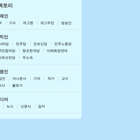
렉토리
드로이드용 받기
폰/패드용 받기
예인
우
가수
개그맨
개그우먼
방송인
치인
나라당
민주당
진보신당
민주노동당
국민참여당
창조한국당
미래희망연대
자유선진당
무소속
명인
업인
아나운서
기자
작가
교수
의사
블로거
디어
뉴스
신문사
잡지