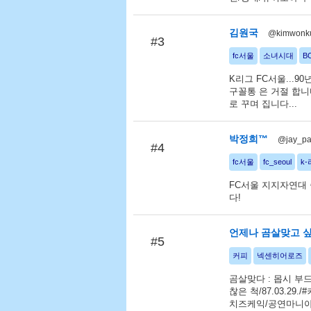
김원국
@kimwonk
#3
fc서울
소녀시대
B
K리그 FC서울...90년
구꼴통 은 거절 합니다
로 꾸며 집니다...
박정희™
@jay_pa
#4
fc서울
fc_seoul
k
FC서울 지지자연대 
다!
언제나 곰살맞고 싶은
#5
커피
넥센히어로즈
곰살맞다 : 몹시 부
찮은 척/87.03.2
치즈케익/공연마니아/