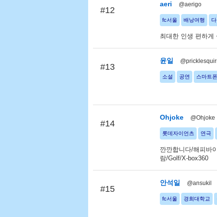
aeri
@aerigo
#12
fc서울
배낭여행
다
최대한 인생 편하게
윤일
@pricklesquir
#13
소설
공연
스마트
Ohjoke
@Ohjoke
#14
롯데자이언츠
연극
깐깐합니다/해피바이러
람/Golf/X-box360
안석일
@ansukil
#15
fc서울
경희대학교