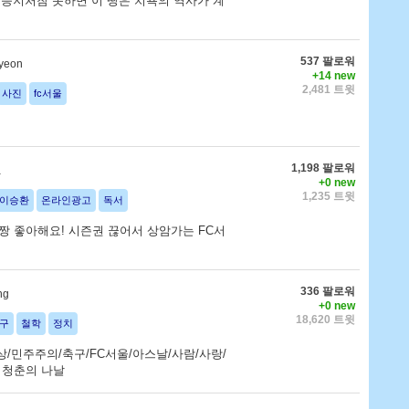
능지처참 못하면 이 땅은 치욕의 역사가 계
537 팔로워
yeon
+14 new
2,481 트윗
사진
fc서울
1,198 팔로워
a
+0 new
1,235 트윗
이승환
온라인광고
독서
짱 좋아해요! 시즌권 끊어서 상암가는 FC서
336 팔로워
ng
+0 new
18,620 트윗
구
철학
정치
상/민주주의/축구/FC서울/아스날/사람/사랑/
 청춘의 나날