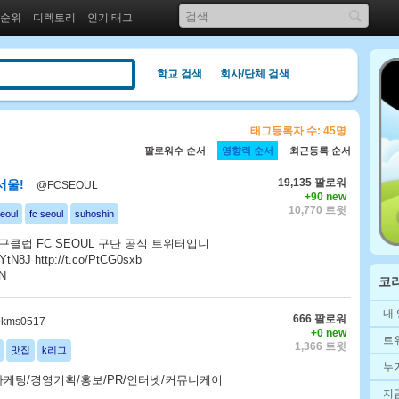
 순위
디렉토리
인기 태그
학교 검색
회사/단체 검색
태그등록자 수: 45명
팔로워수 순서
영향력 순서
최근등록 순서
19,135 팔로워
서울!
@FCSEOUL
+90 new
10,770 트윗
eoul
fc seoul
suhoshin
구클럽 FC SEOUL 구단 공식 트위터입니
TiYtN8J http://t.co/PtCG0sxb
wN
코
내
666 팔로워
kms0517
+0 new
트
1,366 트윗
맛집
k리그
누
마케팅/경영기획/홍보/PR/인터넷/커뮤니케이
지