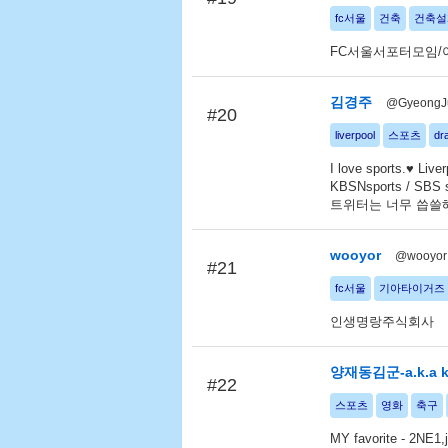
fc서울
건축
건축설
FC서울서포터모임/
김경주
@GyeongJ
#20
liverpool
스포츠
dr
I love sports.♥ Live
KBSNsports / SB
트위터는 너무 씁쓸
wooyor
@wooyor
#21
fc서울
기아타이거즈
인생명랑주식회사
양재동김군-a.k.a k
#22
스포츠
영화
축구
MY favorite - 2