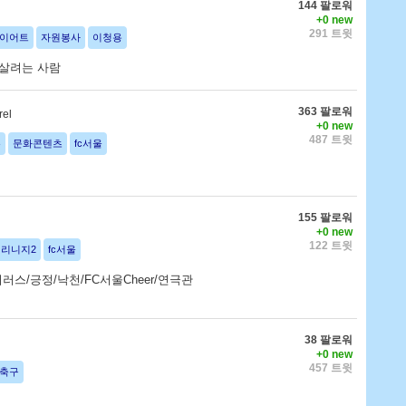
144 팔로워
+0 new
291 트윗
이어트
자원봉사
이청용
 살려는 사람
363 팔로워
rel
+0 new
487 트윗
폰
문화콘텐츠
fc서울
155 팔로워
+0 new
122 트윗
리니지2
fc서울
스/긍정/낙천/FC서울Cheer/연극관
38 팔로워
+0 new
457 트윗
축구