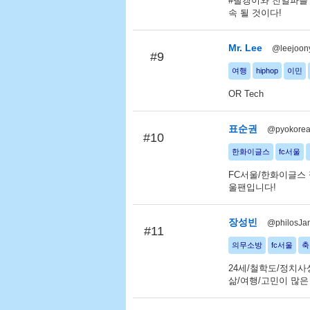
#빨갱이와 친일파를 
속 될 것이다!
Mr. Lee
@leejoon
#9
여행
hiphop
이민
OR Tech
표순권
@pyokore
#10
한화이글스
fc서울
FC서울/한화이글스 
울팬입니다!
장성빈
@philosJa
#11
의무소방
fc서울
축
24세/철학도/정치사
삶/여행/고민이 많은