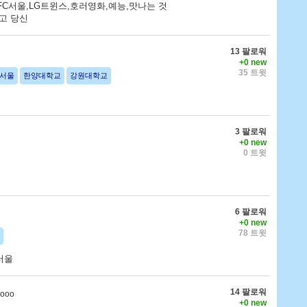
,FC서울,LG트윈스,호러영화,예능,맛나는 것
리고 당신
13 팔로워
+0 new
35 트윗
c서울
한양대학교
강원대학교
3 팔로워
+0 new
0 트윗
6 팔로워
+0 new
78 트윗
서울
14 팔로워
oooo
+0 new