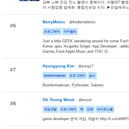
김빠 노빠 친김 친노 빨갱이 종북이다. 어쩔레? 빨갱
이 사형집행 법제화. 통합진보당 지지. ▶친일매국
BerryMelon
@theBerryMelon
#6
프로그래머
아카펠라
Just a little GEEK wandering around for some Fun!!
Korea::ajou::Acapella Singer::App Developer ::addic
Games,Food,Apple,Music,and YOU :D::
Hyungyong Kim
@yong27
#7
bioinformatician
프로그래머
살사
Bioinformatician, Pythoneer, Salsero
Oh Young Wook
@krucef
#8
게임개발
프로그래머
책
만화
라이트노벨
game developer 본격 게임 개발자 http://t.co/oIl