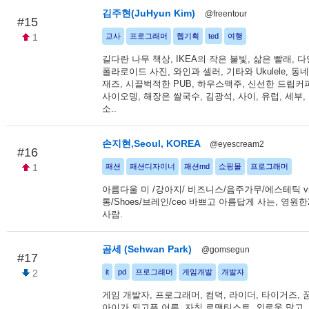
김주현(JuHyun Kim)
@freentour
#15
1
교사
프로그래머
웹기획
ted
여행
길다란 나무 책상, IKEA의 작은 불빛, 삶은 빨래, 
폴라로이드 사진, 와인과 셀러, 기타와 Ukulele, 동
재즈, 시끌벅적한 PUB, 하우스맥주, 신선한 드립커피
사이오뎅, 해장은 쌀국수, 김광석, 사이, 유럽, 세부,
소..
손지현,Seoul, KOREA
@eyescream2
#16
1
패션
패션디자이너
패션md
쇼핑몰
프로그래머
아름다울 미 /강아지/ 비즈니스/음주가무/에스테틱 v
통/Shoes/브레인/ceo 바쁘고 아름답게 사는, 영원한
사람.
곰세 (Sehwan Park)
@gomsegun
#17
2
it
pd
프로그래머
게임개발
개발자
게임 개발자, 프로그래머, 컴덕, 라이더, 타이거즈, 
아이가 되고픈 어른, 자칭 로맨티스트, 외로움 많고.