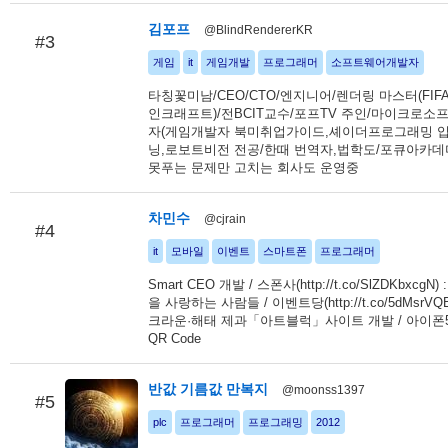
김포프
@BlindRendererKR
#3
게임
it
게임개발
프로그래머
소프트웨어개발자
타칭꽃미남/CEO/CTO/엔지니어/렌더링 마스터(FIF
인크래프트)/전BCIT교수/포프TV 주인/마이크로소프
자(게임개발자 북미취업가이드,셰이더프로그래밍 입
닝,로보트비전 전공/한때 번역자,법학도/포큐아카데
못푸는 문제만 고치는 회사도 운영중
차민수
@cjrain
#4
it
모바일
이벤트
스마트폰
프로그래머
Smart CEO 개발 / 스폰사(http://t.co/SlZDKbxcgN
을 사랑하는 사람들 / 이벤트당(http://t.co/5dMsrVQB
크라운·해태 제과「아트블럭」사이트 개발 / 아이폰5 /
QR Code
반값 기름값 만복지
@moonss1397
#5
plc
프로그래머
프로그래밍
2012