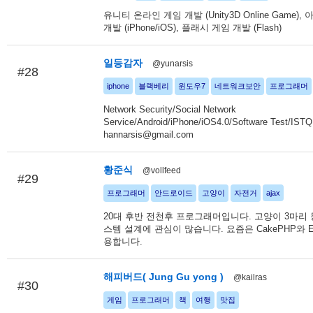
유니티 온라인 게임 개발 (Unity3D Online Game),
개발 (iPhone/iOS), 플래시 게임 개발 (Flash)
일등감자
@yunarsis
#28
iphone
블랙베리
윈도우7
네트워크보안
프로그래머
Network Security/Social Network
Service/Android/iPhone/iOS4.0/Software Test/IST
hannarsis@gmail.com
황준식
@vollfeed
#29
프로그래머
안드로이드
고양이
자전거
ajax
20대 후반 전천후 프로그래머입니다. 고양이 3마리 
스템 설계에 관심이 많습니다. 요즘은 CakePHP와 E
용합니다.
해피버드( Jung Gu yong )
@kailras
#30
게임
프로그래머
책
여행
맛집