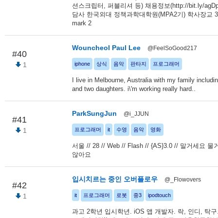
션스크립터, 퍼블리셔 등) 채용정보(http://bit.ly/ag
담사 한국외대 정책과학대학원(MPA2기) 학사장교 39
mark 2
Wouncheol Paul Lee
@FeelSoGood217
#40
1
iphone
상식
음악
판타지
프로그래머
I live in Melbourne, Australia with my family includi
and two daughters. i\'m working really hard..
ParkSungJun
@i_JJUN
#41
1
프로그래머
it
수영
음악
영화
서울 // 28 // Web // Flash // {AS}3.0 // 말거세
않아요
입시치르는 중인 오버플로우
@_Flowovers
#42
1
it
프로그래머
로봇
중3
ipodtouch
과고 2학년 입시학년. iOS 앱 개발자. 락, 인디, 탁구