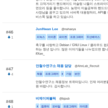
트 끄적거리기 핸드메이드 어슬렁 나들이 스트라이
면요리 등을 좋아합니다. 늦깎이 미술공부와 핸드
사장님을 꿈꾸고 있으며 서버쪽 대용량처리, API를
비스쪽 일을 하고 있습니다.
JunHwan Lee
@nahaeya
#46
1
리눅스
아이폰
파이썬
프로그래머
두산베어스
축구를 사랑하고 Debian / GNU Linux / 클라우드
하는 청년 입니다. 많은 이야기들을 나누었으면 합니다.
#Xen_
안철수연구소 채용 담당
@AhnLab_Recruit
#47
4
채용
프로그래머
it
기업
보안
안철수연구소 채용정보 트위터입니다. 인재 여러분들
원 바랍니다. 감사합니다.
비제이퍼블릭
@bjpub
#48
1
it
컴퓨터
모바일
프로그래머
아이폰