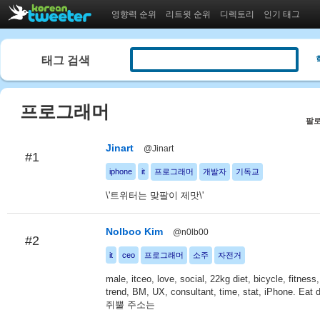
영향력 순위
리트윗 순위
디렉토리
인기 태그
태그 검색
프로그래머
팔로
Jinart
@Jinart
#1
iphone
it
프로그래머
개발자
기독교
\'트위터는 맞팔이 제맛\'
Nolboo Kim
@n0lb00
#2
it
ceo
프로그래머
소주
자전거
male, itceo, love, social, 22kg diet, bicycle, fitness,
trend, BM, UX, consultant, time, stat, iPhone. Eat d
쥐뿔 주소는