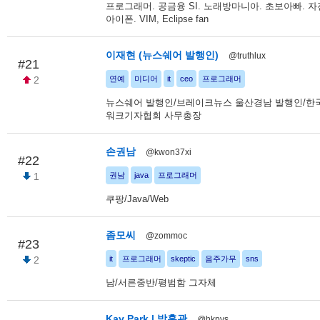
프로그래머. 공금융 SI. 노래방마니아. 초보아빠. 자
아이폰. VIM, Eclipse fan
이재현 (뉴스쉐어 발행인)
@truthlux
#21
2
연예
미디어
it
ceo
프로그래머
뉴스쉐어 발행인/브레이크뉴스 울산경남 발행인/
워크기자협회 사무총장
손권남
@kwon37xi
#22
1
권남
java
프로그래머
쿠팡/Java/Web
좀모씨
@zommoc
#23
2
it
프로그래머
skeptic
음주가무
sns
남/서른중반/평범함 그자체
Kay Park | 박홍관
@hkpvs