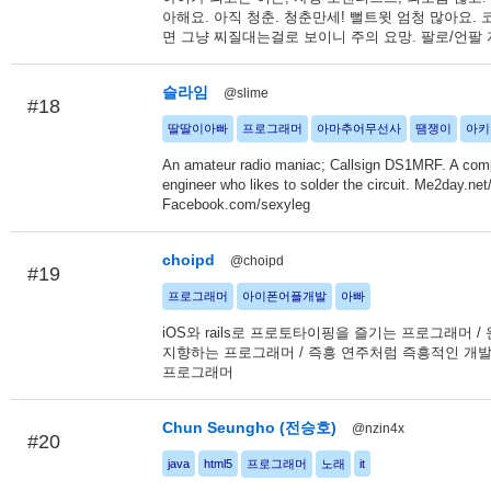
아해요. 아직 청춘. 청춘만세! 뻘트윗 엄청 많아요. 
면 그냥 찌질대는걸로 보이니 주의 요망. 팔로/언팔
슬라임
@slime
#18
딸딸이아빠
프로그래머
아마추어무선사
땜쟁이
아키
An amateur radio maniac; Callsign DS1MRF. A com
engineer who likes to solder the circuit. Me2day.net
Facebook.com/sexyleg
choipd
@choipd
#19
프로그래머
아이폰어플개발
아빠
iOS와 rails로 프로토타이핑을 즐기는 프로그래머 
지향하는 프로그래머 / 즉흥 연주처럼 즉흥적인 개
프로그래머
Chun Seungho (전승호)
@nzin4x
#20
java
html5
프로그래머
노래
it