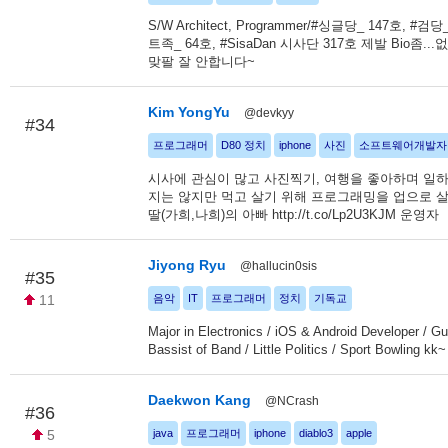
S/W Architect, Programmer/#싱글당_ 147호, #검당
트족_ 64호, #SisaDan 시사단 317호 제발 Bio좀..
맞팔 잘 안합니다~
Kim YongYu
@devkyy
#34
프로그래머
D80 정치
iphone
사진
소프트웨어개발자
시사에 관심이 많고 사진찍기, 여행을 좋아하며 일
지는 않지만 먹고 살기 위해 프로그래밍을 업으로 살
딸(가희,나희)의 아빠 http://t.co/Lp2U3KJM 운영자
Jiyong Ryu
@hallucin0sis
#35
11
음악
IT
프로그래머
정치
기독교
Major in Electronics / iOS & Android Developer / Gui
Bassist of Band / Little Politics / Sport Bowling kk~
Daekwon Kang
@NCrash
#36
5
java
프로그래머
iphone
diablo3
apple