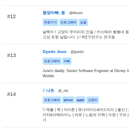
몽양아빠, 웅
@Muore
#12
의료기기
프로그래머
싱글
날백수 / 고양이 두마리의 인질 / 카스테라 봉봉네 동
고성 트윗 날립니다 :) / #연구연구소 연구원
Gyedo Jeon
@gyedo
#13
프로그래머
아빠
June's daddy, Senior Software Engineer at Disney I
Worlds
 나츠
@_nts
#14
프로그래머
iphone
apple
고양이
 애플 | 맥 | 아이폰 | 유나이티드&마드리드 | 울산 | 
더치&아메리카노 | 여유 | 느림의 미학 | 수영 | 구피 
기