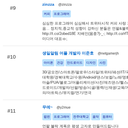
zinzza
@zinzza
#9
커피
프로그래머
심심한 프로그래머 심심해서 트위터시작 커피 사랑 
음... 정치적,종교적 성향이 강하신 분들은 언팔&블락
http://t.co/2obed18E 지배인(몸종?)-_-; http://t.co/r
미디어 대표-o-;
생일알림 어플 개발자 이준호
@netgamerjh
#10
아이폰
건강
안드로이드
디자인
사진
30/공모전/스마트폰/팔로우/스타일/트위터/패션/IT/
대학원/경북대학교/수원/Android/댄스/보컬/노래/영
마술/PUA/블로그/어플리케이션/사진/재즈댄스/헬스
드로이드/개발자/선팔/방송/시골/풍력/신재생/교육/
의/아트릭스/뮤지컬/연기/연극
무에~
@y2mue
#11
팝핀
프로그래머
전주대학교
음악
컴퓨터
언팔 블락 계폭은 평생 고자로 만들어드립니다