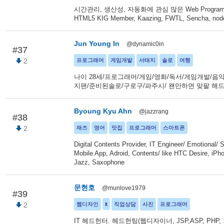
시간관리, 생산성, 자동화에 관심 많은 Web Programm
HTML5 KIG Member, Kaazing, FWTL, Sencha, node
Jun Young In
@dynamic0in
#37
2
프로그래머
게임개발
서태지
솔로
여행
나이 28세/프로그래머/게임/영화/독서/게임개발/음
지팬/준비된솔로/구로구/파주시/ 왠만하면 맞팔 해
Byoung Kyu Ahn
@jazzrang
#38
2
재즈
영어
맛집
프로그래머
스마트폰
Digital Contents Provider, IT Engineer/ Emotional/ 
Mobile App, Adroid, Contents/ like HTC Desire, iPh
Jazz, Saxophone
문현호
@munlove1979
#39
2
웹디자인
it
직업상담
사진
프로그래머
IT 헤드헌터. 헤드헌팅(웹디자이너, JSP,ASP, PHP,