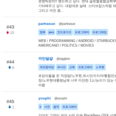
로맨틱펀치!! 밴드하고 싶다. 연대 글로벌융합공학부
기타배우고 싶다. 내맘대로 살래. 스티브잡스처럼 되
그리고 여친 좀...
partrasue
@partrasue
#43
15
영화
java
안드로이드
프로그래머
프로그래밍
WEB / PROGRAMMING / ANDROID / STARBUCKS
AMERICANO / POLITICS / MOVIES
까만달걀
@eggkim
#44
6
국민참여당
유시민
교육
프로그래머
노무현
초딩아들을 둔 직장맘/노무현,유시민지지자/통합진
장/노무현대통령님께 너무 미안한 1人/논리가 있는 
아함
yoophi
@yoophi
#45
1
it
사진
음악
프로그래머
강아지 고양이 커피 사진 미술 BlackBerry OSX 