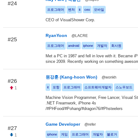
#24
프로그래머
벤처
it
ceo
모바일
CEO of VisualShower Corp.
RyanYoon
@LACRE
#25
프로그래머
android
iphone
개발자
회사원
Met a PC in 1987 and fell in love with it. Became i
since 2009. Recently working on something aweso
원강훈 (Kang-hoon Won)
@wonkh
#26
1
it
포항
프로그래머
소프트웨어개발자
스노우보드
Machine Vision Programmer, Free Lancer, Visual St
.NET Freamwork, iPhone 4s
/#PHFood/#Pohang/#dragon76/#Phsteelers
Game Developer
@refer
#27
1
iphone
게임
프로그래머
개발자
블로거