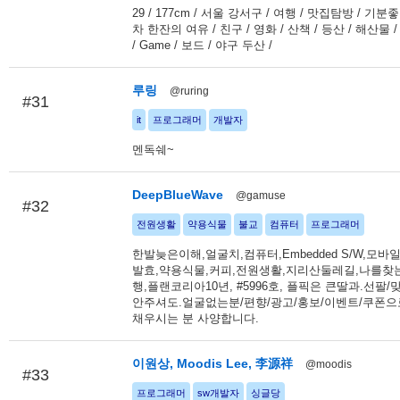
29 / 177cm / 서울 강서구 / 여행 / 맛집탐방 / 기분
차 한잔의 여유 / 친구 / 영화 / 산책 / 등산 / 해산물 /
/ Game / 보드 / 야구 두산 /
루링
@ruring
#31
it
프로그래머
개발자
멘독쉐~
DeepBlueWave
@gamuse
#32
전원생활
약용식물
불교
컴퓨터
프로그래머
한발늦은이해,얼굴치,컴퓨터,Embedded S/W,모바일
발효,약용식물,커피,전원생활,지리산둘레길,나를
행,플랜코리아10년, #5996호, 플픽은 큰딸과.선팔/
안주셔도.얼굴없는분/편향/광고/홍보/이벤트/쿠폰으
채우시는 분 사양합니다.
이원상, Moodis Lee, 李源祥
@moodis
#33
프로그래머
sw개발자
싱글당