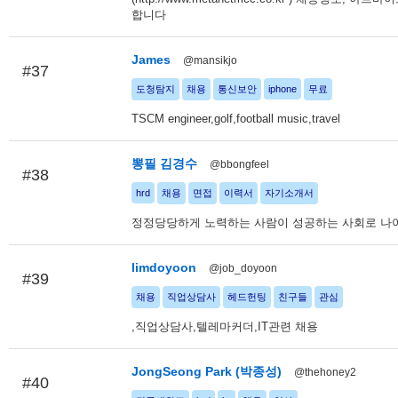
합니다
James
@mansikjo
#37
도청탐지
채용
통신보안
iphone
무료
TSCM engineer,golf,football music,travel
뽕필 김경수
@bbongfeel
#38
hrd
채용
면접
이력서
자기소개서
정정당당하게 노력하는 사람이 성공하는 사회로 나
limdoyoon
@job_doyoon
#39
채용
직업상담사
헤드헌팅
친구들
관심
,직업상담사,텔레마커더,IT관련 채용
JongSeong Park (박종성)
@thehoney2
#40