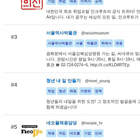
기업
취업
채용
이력서
공채
대한민국 최초 취업포털 인크루트의 공식 트위터! 인
Air입니다. 내가 꿈꾸는 세상의 모든 일, 인크루트가
서울역사박물관
@seoulmuseum
#3
서울역사박물관
서울
박물관
학예사
채용
광화문에서 서울강북삼성병원 가는 길, 씨네큐브 맞
니다. 관람시간은 평일 9시~20시, 휴일 9시~19시,
휴관 ☎ 02-724-0274~6, http://t.co/KLD4RTEp
청년 내 일 만들기
@moel_young
#4
취업
청년
채용
이벤트
정책
청년들의 내일을 위한 도전! 그 창조적인 발걸음에
함께 하겠습니다!
네오플채용담당
@neople_hr
#5
채용
게임
네오플
기업
던파