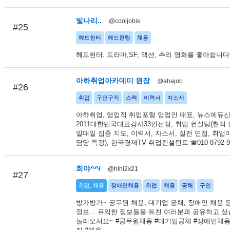
빛나리..
@cooljobis
#25
헤드헌터
헤드헌팅
채용
헤드헌터. 드라마,SF, 액션, 추리 영화를 좋아합니다
아하취업아카데미 원장
@ahajob
#26
취업
구인구직
스펙
이력서
자소서
아하취업, 영업직 취업포털 영업인 대표, 뉴스에듀신
2011대한민국대표강사33인선정, 취업 컨설팅(현직
일대일 집중 지도, 이력서, 자소서, 실전 면접, 취업
담당 특강), 한국경제TV 취업컨설턴트 ☎010-8792-9
희야^^/
@hihi2x21
#27
취업, 채용
장애인채용
취업
채용
공채
구인
방가방가~ 공무원 채용, 대기업 공채, 장애인 채용 등
정보... 유익한 정보들을 트친 여러분과 공유하고 싶
놀러오셔요~ #공무원채용 #대기업공채 #장애인채용 