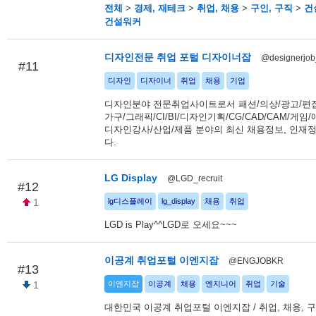
전체
>
경제, 재테크
>
취업, 채용
>
구인, 구직
>
건
건설워커
디자인전문 취업 포털 디자이너잡
@designerjo
#11
디자인
디자이너
취업
채용
기업
디자인분야 전문취업사이트로서 패션/의상/광고/편집
가구/그래픽/CI/BI/디자인기획/CG/CAD/CAM/게임
디자인강사/산업/제품 분야의 최신 채용정보, 인재
다.
LG Display
@LGD_recruit
#12
1
lg디스플레이
lg_display
채용
취업
LGD is Play^^LGD로 오세요~~~
이공계 취업포털 이엔지잡
@ENGJOBKR
#13
1
이엔지잡
이공계
채용
엔지니어
취업
기술
대한민국 이공계 취업포털 이엔지잡 / 취업, 채용, 구