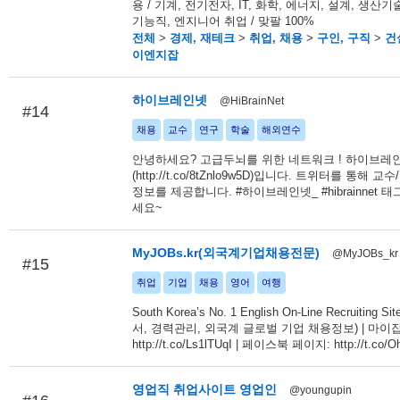
용 / 기계, 전기전자, IT, 화학, 에너지, 설계, 생산기
기능직, 엔지니어 취업 / 맞팔 100%
전체
>
경제, 재테크
>
취업, 채용
>
구인, 구직
>
건
이엔지잡
하이브레인넷
@HiBrainNet
#14
채용
교수
연구
학술
해외연수
안녕하세요? 고급두뇌를 위한 네트워크 ! 하이브레
(http://t.co/8tZnlo9w5D)입니다. 트위터를 통해 
정보를 제공합니다. #하이브레인넷_ #hibrainnet 
세요~
MyJOBs.kr(외국계기업채용전문)
@MyJOBs_kr
#15
취업
기업
채용
영어
여행
South Korea’s No. 1 English On-Line Recruiting 
서, 경력관리, 외국계 글로벌 기업 채용정보) | 마이
http://t.co/Ls1lTUqI | 페이스북 페이지: http://t.co/
영업직 취업사이트 영업인
@youngupin