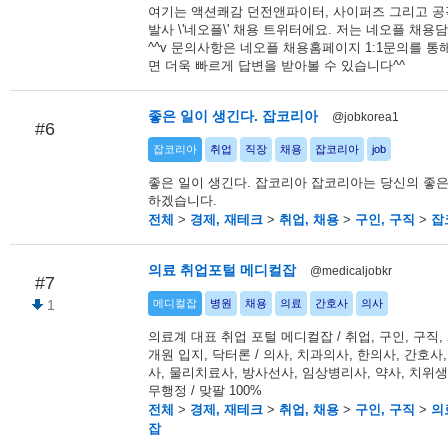
여기는 액션쾌감 던전앤파이터, 사이퍼즈 그리고 공
발사 \'네오플\' 채용 트위터에요. 저는 네오플 채
^^v 문의사항은 네오플 채용홈페이지 1:1문의를 통
면 더욱 빠르게 답변을 받아볼 수 있습니다^^
좋은 일이 생긴다. 잡코리아
@jobkorea1
#6
잡코리아
취업
직장
채용
잡코리아
job
좋은 일이 생긴다. 잡코리아 잡코리아는 당신의 좋은
하겠습니다.
전체
>
경제, 재테크
>
취업, 채용
>
구인, 구직
>
잡
의료 취업포털 메디컬잡
@medicaljobkr
#7
1
메디컬잡
병원
채용
의료
간호사
의사
의료계 대표 취업 포털 메디컬잡 / 취업, 구인, 구직, 
개원 입지, 닥터론 / 의사, 치과의사, 한의사, 간호사
사, 물리치료사, 방사선사, 임상병리사, 약사, 치위생
무행정 / 맞팔 100%
전체
>
경제, 재테크
>
취업, 채용
>
구인, 구직
>
의
잡