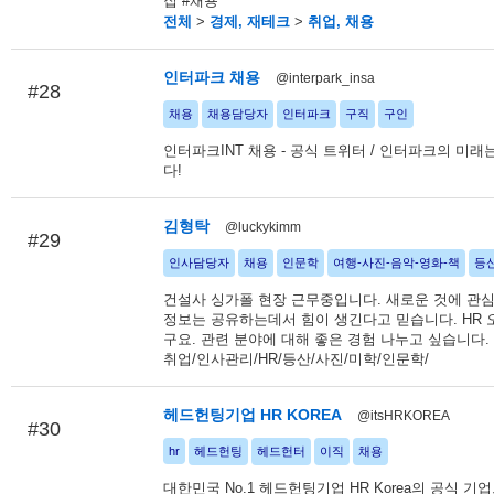
집 #채용
전체
>
경제, 재테크
>
취업, 채용
인터파크 채용
@interpark_insa
#28
채용
채용담당자
인터파크
구직
구인
인터파크INT 채용 - 공식 트위터 / 인터파크의 미래
다!
김형탁
@luckykimm
#29
인사담당자
채용
인문학
여행-사진-음악-영화-책
등
건설사 싱가폴 현장 근무중입니다. 새로운 것에 관심
정보는 공유하는데서 힘이 생긴다고 믿습니다. HR 
구요. 관련 분야에 대해 좋은 경험 나누고 싶습니다. 
취업/인사관리/HR/등산/사진/미학/인문학/
헤드헌팅기업 HR KOREA
@itsHRKOREA
#30
hr
헤드헌팅
헤드헌터
이직
채용
대한민국 No.1 헤드헌팅기업 HR Korea의 공식 