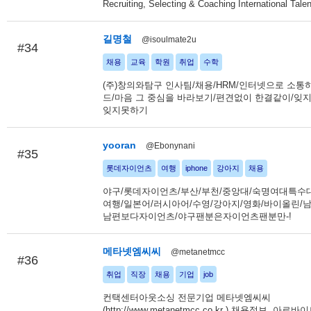
Recruiting, Selecting & Coaching International Talen
길명철
@isoulmate2u
#34
채용
교육
학원
취업
수학
(주)창의와탐구 인사팀/채용/HRM/인터넷으로 소통
드/마음 그 중심을 바라보기/편견없이 한결같이/잊
잊지못하기
yooran
@Ebonynani
#35
롯데자이언츠
여행
iphone
강아지
채용
야구/롯데자이언츠/부산/부천/중앙대/숙명여대특수대
여행/일본어/러시아어/수영/강아지/영화/바이올린/
남편보다자이언츠/야구팬분은자이언츠팬분만-!
메타넷엠씨씨
@metanetmcc
#36
취업
직장
채용
기업
job
컨택센터아웃소싱 전문기업 메타넷엠씨씨
(http://www.metanetmcc.co.kr ) 채용정보, 아