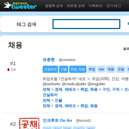
영향력 순위
리트윗 순위
디렉토리
인기 태그
태그 검색
채용
팔로
유종현
@consline
#1
58
건설워커
인물
취업, 채용
취업
ceo
채용
건설
취업포털 \'건설워커\' 대표 ☆ 취업(JOB), 건강, 여행
@workerkr @medicaljobkr @engjobkr
전체
>
경제, 재테크
>
취업, 채용
>
구인, 구직
>
건
건설워커
전체
>
인물
전체
>
경제, 재테크
>
취업, 채용
인크루트 On Air
@incruit1
#2