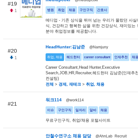
@mediupcokr
#19
1
병원
취업
채용
구인구직
간호사
메디업 - 기존 상식을 뛰어 넘는 우리가 몰랐던 사실
식, 건강하고 행복한 삶을 위한 건강상식, 재미있는
분야 취업정보를 제공합니다.
HeadHunter:김남준
@Namjuny
#20
1
취업, 채용
헤드헌터
career consultant
인재추천
채
Career Consultant,Head Hunter,Executive
Search,JOB,HR,Recruiter,헤드헌터 김남준(인재
컨설팅)
전체
>
경제, 재테크
>
취업, 채용
워크114
@work114
#21
이슈
구인구직
일자리
알바
채용
무료구인구직, 취업/채용 포털사이트
안철수연구소 채용 담당
@AhnLab_Recruit