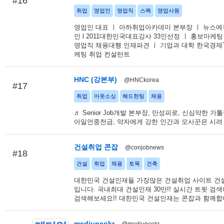
#16
취업
영업인
영업직
스펙
영업사원
영업인 대표 ㅣ 아하취업아카데미 본부장 ㅣ 뉴스에
인 l 2011대한민국대표강사 33인선정 ㅣ 홍보마케팅
영업직 채용대행 인재파견 ㅣ 기업과 대학 한국경제T
케팅 취업 컨설턴트
HNC (강본부)
@HNCkorea
#17
취업
아웃소싱
헤드헌팅
채용
♬ Senior Job개발 본부장, 만성피로, 신심약한 가톨
아일언중천금, 약자에게 강한 인간과 모사꾼은 시려
건설취업 콘잡
@conjobnews
#18
건설
취업
채용
토목
건축
대한민국 건설인재들 가장많은 건설취업 사이트 건설
입니다. 국내최대 건설인재 30만!! 실시간 트윗 검색에 
검색해보세요!! 대한민국 건설인재는 콘잡과 함께합
mediupcokr