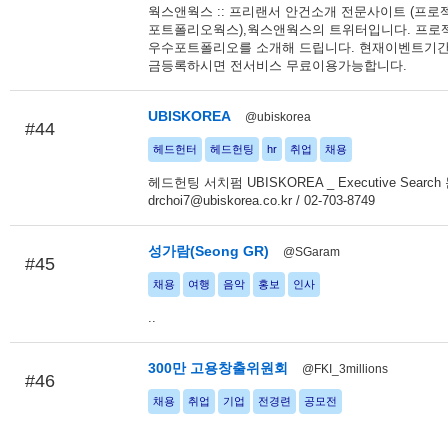
웍스앤웍스 :: 프리랜서 안건소개 전문사이트 (프로
포트폴리오웍스),웍스앤웍스의 트위터입니다. 프
우수포트폴리오를 소개해 드립니다. 현재이벤트기
금등록하시면 전서비스 무료이용가능합니다.
UBISKOREA
@ubiskorea
#44
헤드헌터
헤드헌팅
hr
취업
채용
헤드헌팅 서치펌 UBISKOREA _ Executive Search
drchoi7@ubiskorea.co.kr / 02-703-8749
성가람(Seong GR)
@SGaram
#45
채용
여행
음악
홍보
인사
..
300만 고용창출위원회
@FKI_3millions
#46
채용
취업
기업
전경련
공모전