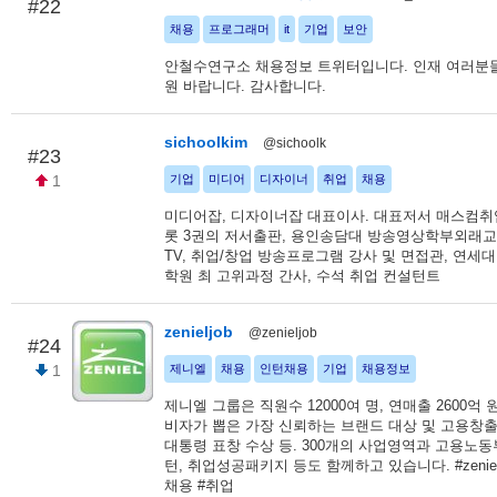
#22
채용
프로그래머
it
기업
보안
안철수연구소 채용정보 트위터입니다. 인재 여러분들
원 바랍니다. 감사합니다.
sichoolkim
@sichoolk
#23
1
기업
미디어
디자이너
취업
채용
미디어잡, 디자이너잡 대표이사. 대표저서 매스컴취
롯 3권의 저서출판, 용인송담대 방송영상학부외래교
TV, 취업/창업 방송프로그램 강사 및 면접관, 연세
학원 최 고위과정 간사, 수석 취업 컨설턴트
zenieljob
@zenieljob
#24
1
제니엘
채용
인턴채용
기업
채용정보
제니엘 그룹은 직원수 12000여 명, 연매출 2600억 원,
비자가 뽑은 가장 신뢰하는 브랜드 대상 및 고용창
대통령 표창 수상 등. 300개의 사업영역과 고용노
턴, 취업성공패키지 등도 함께하고 있습니다. #zenieljob
채용 #취업