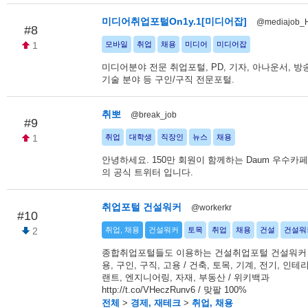
미디어취업포털On1y.1[미디어잡]
@mediajob_
#8
1
모바일
취업
채용
미디어
미디어잡
미디어분야 전문 취업포털, PD, 기자, 아나운서, 방
기술 분야 등 구인/구직 전문포털.
취뽀
@break_job
#9
1
취업
대학생
직장인
뉴스
채용
안녕하세요. 150만 회원이 함께하는 Daum 우수카
의 공식 트위터 입니다.
취업포털 건설워커
@workerkr
#10
2
취업, 채용
건설워커
토목
취업
채용
건설
건설워
종합취업포털들도 이용하는 건설취업포털 건설워커 /
용, 구인, 구직, 고용 / 건축, 토목, 기계, 전기, 인테
랜트, 엔지니어링, 자재, 부동산 / 위키백과
http://t.co/VHeczRunv6 / 맞팔 100%
전체
>
경제, 재테크
>
취업, 채용