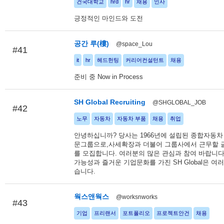
건국대학교
hrd
hr
채용
인사
긍정적인 마인드와 도전
공간 루(樓)
@space_Lou
#41
it
hr
헤드헌팅
커리어컨설턴트
채용
준비 중 Now in Process
SH Global Recruiting
@SHGLOBAL_JOB
#42
노무
자동차
자동차 부품
채용
취업
안녕하십니까? 당사는 1966년에 설립된 종합자동차
문그룹으로,사세확장과 더불어 그룹사에서 근무할 
를 모집합니다. 여러분의 많은 관심과 참여 바랍니다
가능성과 즐거운 기업문화를 가진 SH Global은 여
습니다.
웍스앤웍스
@worksnworks
#43
기업
프리랜서
포트폴리오
프로젝트안건
채용