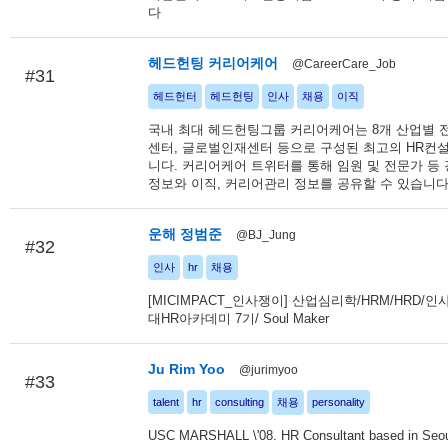
다
헤드헌팅 커리어케어
@CareerCare_Job
#31
헤드헌터
헤드헌팅
인사
채용
이직
국내 최대 헤드헌팅그룹 커리어케어는 8개 산업별 전
센터, 글로벌인재센터 등으로 구성된 최고의 HR컨
니다. 커리어케어 트위터를 통해 임원 및 전문가 등
정보와 이직, 커리어관리 정보를 공유할 수 있습니다
운해 정범준
@BJ_Jung
#32
인사
hr
채용
[MICIMPACT_인사쟁이] 산업심리학/HRM/HRD/인
대HR아카데미 7기/ Soul Maker
Ju Rim Yoo
@jurimyoo
#33
talent
hr
consulting
채용
personality
USC MARSHALL \'08. HR Consultant based in Seou