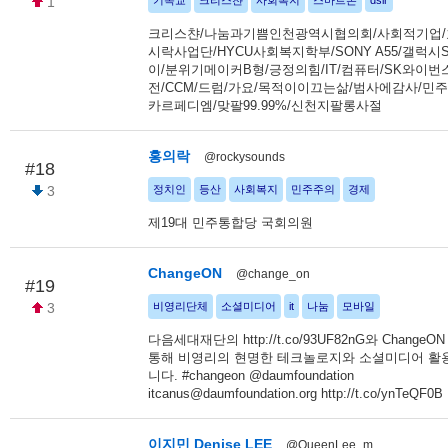
1
기독교
크리스챤
사회복지
스마트폰
dslr
크리스챤/나눔과기쁨인천광역시협의회/사회적기업
시락사업단/HYCU사회복지학부/SONY A55/갤럭시
이/분위기메이커B형/긍정의힘/IT/컴퓨터/SK와이번
전/CCM/드럼/가요/목적이이끄는삶/범사에감사/민주
카르페디엠/맞팔99.99%/신천지팔롱사절
홍의락
@rockysounds
#18
3
정치인
등산
사회복지
민주주의
경제
제19대 민주통합당 국회의원
ChangeON
@change_on
#19
3
비영리단체
소셜미디어
it
나눔
모바일
다음세대재단의 http://t.co/93UF82nG와 Change
통해 비영리의 현명한 테크놀로지와 소셜미디어 활
니다. #changeon @daumfoundation
itcanus@daumfoundation.org http://t.co/ynTeQF0B
이지민 Denise LEE
@QueenLee_m