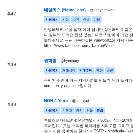
네임리스 (NameLess)
@baeyoonwoo
#47
사회복지
사람
사진
연애
여행
안녕하세요 24살 남자 아이 입니다 성은배씨 이름은
다 잘부탁 드려요 항상 있는그대로 착한아이 에요 
놀아주세요 ㅠㅠ 카톡하실분 yunwoo8224 저랑 카
https://www.facebook.com/BaeYunWoo
권혁철
@hyechury
#48
사회복지
재래시장
임대주택
영화
빈곤
주민이 주인이 되는 지역사회를 만들기 위해 노력하
community organizer입니다.
NOH J.Yeon
@sumkyul
#49
사회복지
기독교
음악
영화
문화
부드러운카리스마&온유한열정 / 90%의 정과 10%의
루어진我 / 훗날 소박한 북카페를 차리고픈 그리고 
픈 사진을 좋아하는 철부지 / ESFP / Moodcela / 