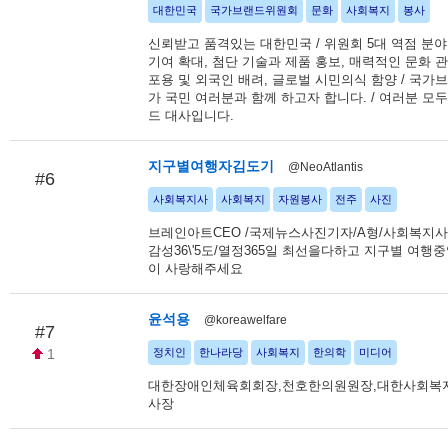
대한민국
국가브랜드위원회
문화
사회복지
봉사
신뢰받고 품격있는 대한민국 / 위원회 5대 역점 분야
기여 확대, 첨단 기술과 제품 홍보, 매력적인 문화 관
포용 및 외국인 배려, 글로벌 시민의식 함양 / 국
가 국민 여러분과 함께 하고자 합니다. / 여러분 모
드 대사입니다.
지구별여행자김도기
@NeoAtlantis
#6
사회복지사
사회복지
자원봉사
전주
사진
브레인아트CEO /국제뉴스사진기자/A형/사회복지사/
감성36\'5도/열정365일 최선을다하고 지구별 여행중
이 사랑해주세요
윤석용
@koreawelfare
#7
1
정치인
한나라당
사회복지
한의학
미디어
대한장애인체육회회장,천호한의원원장,대한사회복
사장