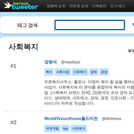
영향력 순위
리트윗 순위
디렉토리
인기 태그
태그 검색
사회복지
팔로
양원석
@masilbyul
#1
복지
사회사업
사회복지
경제
경영
푸른복지사무소, 출판사. 마땅히 해야 할 일을 행하
사업가. 사회복지에 타 분야를 융합하여 복지의 지
일. [사회복지 브랜드 전략], [양원석의 초보 경제 읽
리드, 생태체계, 네트워크, 경제, 경영, 인문사회 -
아이디어 위주로 작성합니다.
WorldVisionKorea월드비전
@WVKorea
#2
국제개발
ngo
사회복지