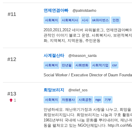
연제연겸아빠
@patriotdaeho
#11
사회복지
사회복지사
시사
sk와이번스
인천
2010,2011,2012 네이버 파워블로그, 연제연겸아빠
관적인 이야기 블로그 운영, 사회복지사, 보편적복지
화, 지역복지, 지역운동, 주민운동
사계절산타
@4season_santa
#12
사회복지
만년필
사회변화
사회적기업
csr
Social Worker / Executive Director of Daum Founda
희망브리지
@relief_sos
#13
1
사회복지
자원봉사
사회공헌
ngo
기부
안녕하세요. 재난위기가정과 사랑을 나누고, 희망을
희망브리지입니다. 희망브리지는 나눔과 구호 활동
1961년부터 국내에 나눔 문화를 뿌리내리며, 재난-
동을 펼쳐오고 있는 NGO단체입니다. http://t.co/rN6