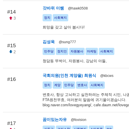
갓바위 이쌤
@hawk0508
#14
3
정치
사회복지
희망을 갖고 살아 봅시다!
김성욱
@sung777
#15
2
민주당
정치인
자원봉사
마케팅
사회복지
청담동 뚜벅이, 자원봉사, 강남의 아들,
국회의원(인천 계양을) 최원식
@kbcws
#16
정치
계양
민주당
변호사
사회복지
변호사, 항상 고뇌하고 실천하려는 주체적 시민, 나
FTA원천무효, 여러분의 말씀에 귀기울이겠습니다.
blog.naver.com/lovegyeyang/, cafe.daum.net/loveg
꿈이있는자유
@fovision
#17