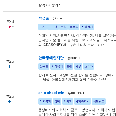
탈덕 / 지방거지
박성준
@jlmnu
#24
2
기자
미디어
문학
스포츠
사회복지
장애인,기자,사회복지사, 작가지망생, 나를 설명하
만나면 기분 좋아지는 사람으로 기억되길... 다소
와 @DASONEY에도많은관심을 부탁드려요
한국장애인재단
@hubherb
#25
1
장애인
사회복지
인권
기부
소수자
향기 메신저 - 세상에 선한 향기를 전합니다. 장애가
는 세상! 한국장애인재단과 함께 만들어 가요!
shin cheol min
@dolmin21
#26
1
사회복지
장애
기획자
사회복지사
네트워크
웹상에서의 사회복지 꿈꾸고 있습니다. 사회복지 웹
소미학(사회복지사를 위한 소셜미디어 학교), 책읽기, u-