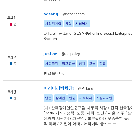
sesang
@sesangcom
#41
2
사회적기업
창업
사회복지
Official Twitter of SESANG! online Social Enterpris
System
justice
@ks_policy
#42
5
사회복지
학교교육
정치
교육
학교
반갑습니다.
어리버리박차장!
@P_karu
#43
3
언론
장애인
인권
사회복지
소셜디자인
(사) 한국장애인인권포럼 사무국 차장 / 전직 한국
Jnettv 기자 / 정책, 노동, 사회, 인권 / 서울 거주 / 
상과학 사랑파! / 좌우명 : 룰루랄라! / 우중충한 돌싱
적 좌파 / 지인이 아빠 / 어리버리 중~ ㅠ ㅠ;