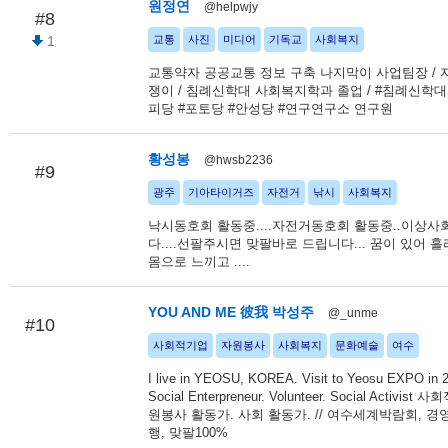
원정연
@helpwjy
#8
1
교통
사진
미디어
기독교
사회복지
교통약자 공공교통 정보 구축 나지막이 사업팀장 / 
쟁이 / 침례신학대 사회복지학과 졸업 / #침례신학대
피당 #포토당 #안성당 #연구연구소 연구원
황성봉
@hwsb2236
#9
광주
기아타이거즈
자전거
낚시
사회복지
낙시동호회 활동중....자전거동호회 활동중..이상사
다....선팔주시면 맞팔바로 드립니다... 꿈이 있어 흘리
몸으로 느끼고 ....
YOU AND ME 彼我 박성주
@_unme
#10
사회적기업
자원봉사
사회복지
문화예술
여수
I live in YEOSU, KOREA. Visit to Yeosu EXPO in 2
Social Enterpreneur. Volunteer. Social Activis
원봉사 활동가. 사회 활동가. // 여수세계박람회, 경영
행, 맞팔100%