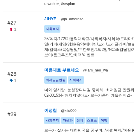
u-worker, #swplan
JIHYE
@jh_amoroso
#27
1
사회복지
25/여자/172/가톨릭대학교/사회복지/사회학/드라마/
열/커피/게임/영화/음악/베이킹/요리/노리플라이/
저/알렉스/옥상달빛/무한도전/1박2일/NCSI/김남길
보이/톰크루즈/만화책/이벤트
마음대로 부르세요
@iam_neo_wa
#28
1
최저임금만원
사회복지
너와 옆사람- 농성장다니길 좋아해- 최저임금 만원줘- 
02-001534- 해치지않아요- 모두가좀더 게을러지길-
이정철
@kttu000
#29
사회복지
다문화
정치
스포츠
여행
모두가 잘사는 대한민국을 꿈꾸며../사회복지//자원