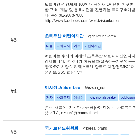
월드비전은 전세계 100여개 국에서 1억명의 지구촌
한 구호, 개발 및 옹호사업을 진행하는 국제구호개발
다. 문의:02-2078-7000
http://www.facebook.com/worldvisionkorea
초록우산 어린이재단
@childfundkorea
#3
나눔
사회복지
기부
어린이재단
어린이는 우리의 미래~! 초록우산 어린이재단입니다
감사합니다. ☞국내외 아동보호/실종아동지원/아동
방/KBS1 사랑의 리퀘스트/희망로드 대장정/MBC 
생명을/SBS 희망TV☜
이지선 Ji Sun Lee
@ezsun_net
#4
저자
사회복지
에세이
motivationalspeaker
publicpoli
[다시 새롭게, 지선아 사랑해]@문학동네, 사회복지
@UCLA, ezsun1@hanmail.net
국가브랜드위원회
@korea_brand
#5