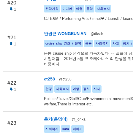
#20
1
전략기획
미디어
여행
음악
사회복지
CJ E&M / Performing Arts / mnet❤ / Lions / kean
안원근 WONGEUN AN
@dksdr
#21
1
cruise_ship_건조_/_운영
금융
사회복지
사교
정치_/
온통 cruise ship 생각으로 가득차있다 ~~ 골프에 
시절처럼... 2016년 5월 !!! 오케아니스 의 탄생을 
비중이다.
ct258
@ct258
#22
1
환경
사회복지
여행
정치
시사
Politics/Travel/Golf/Club/Environmental movement/
welfare,There is interest etc.
온카(온덩이)
@_onka
#23
사회복지
kara
배치기