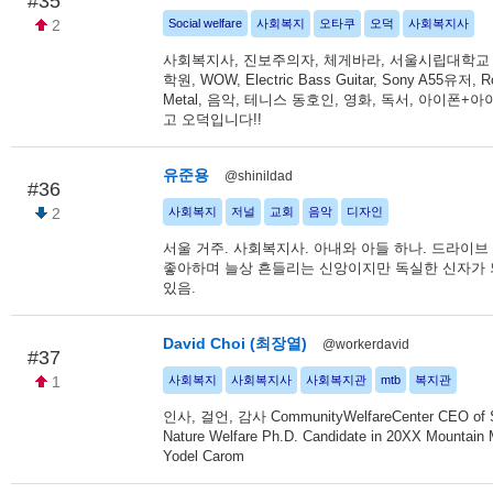
#35
2
Social welfare
사회복지
오타쿠
오덕
사회복지사
사회복지사, 진보주의자, 체게바라, 서울시립대학교
학원, WOW, Electric Bass Guitar, Sony A55유저, R
Metal, 음악, 테니스 동호인, 영화, 독서, 아이폰+아
고 오덕입니다!!
유준용
@shinildad
#36
2
사회복지
저널
교회
음악
디자인
서울 거주. 사회복지사. 아내와 아들 하나. 드라이브
좋아하며 늘상 흔들리는 신앙이지만 독실한 신자가 
있음.
David Choi (최장열)
@workerdavid
#37
1
사회복지
사회복지사
사회복지관
mtb
복지관
인사, 걸언, 감사 CommunityWelfareCenter CEO of
Nature Welfare Ph.D. Candidate in 20XX Mountain
Yodel Carom