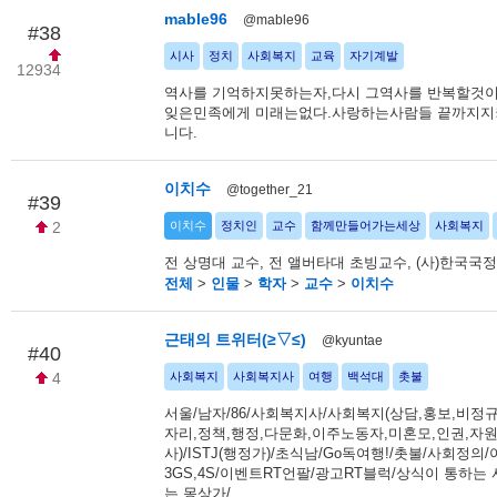
mable96
@mable96
#38
시사
정치
사회복지
교육
자기계발
12934
역사를 기억하지못하는자,다시 그역사를 반복할것
잊은민족에게 미래는없다.사랑하는사람들 끝까지
니다.
이치수
@together_21
#39
2
이치수
정치인
교수
함께만들어가는세상
사회복지
전 상명대 교수, 전 앨버타대 초빙교수, (사)한국
전체
>
인물
>
학자
>
교수
>
이치수
근태의 트위터(≥▽≤)
@kyuntae
#40
4
사회복지
사회복지사
여행
백석대
촛불
서울/남자/86/사회복지사/사회복지(상담,홍보,비정
자리,정책,행정,다문화,이주노동자,미혼모,인권,자
사)/ISTJ(행정가)/초식남/Go독여행!/촛불/사회정의
3GS,4S/이벤트RT언팔/광고RT블럭/상식이 통하는
는 몽상가/