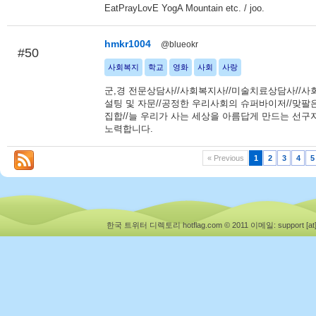
EatPrayLovE YogA Mountain etc. / joo.
hmkr1004
@blueokr
#50
사회복지
학교
영화
사회
사랑
군,경 전문상담사//사회복지사//미술치료상담사//
설팅 및 자문//공정한 우리사회의 슈퍼바이저//맞팔
집합//늘 우리가 사는 세상을 아름답게 만드는 선구
노력합니다.
« Previous
1
2
3
4
5
한국 트위터 디렉토리 hotflag.com © 2011
이메일: support [at