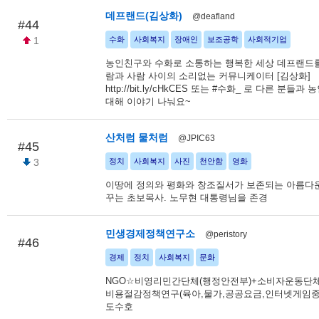
데프랜드(김상화)
@deafland
#44
1
수화
사회복지
장애인
보조공학
사회적기업
농인친구와 수화로 소통하는 행복한 세상 데프랜드를
람과 사람 사이의 소리없는 커뮤니케이터 [김상화]
http://bit.ly/cHkCES 또는 #수화_ 로 다른 분들
대해 이야기 나눠요~
산처럼 물처럼
@JPIC63
#45
3
정치
사회복지
사진
천안함
영화
이땅에 정의와 평화와 창조질서가 보존되는 아름다운
꾸는 초보목사. 노무현 대통령님을 존경
민생경제정책연구소
@peristory
#46
경제
정치
사회복지
문화
NGO☆비영리민간단체(행정안전부)+소비자운동단
비용절감정책연구(육아,물가,공공요금,인터넷게임중
도수호