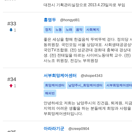
대전시 기획관리실장으로 2013.4.23일자로 부임
홍영두
@hongyd81
#33
1
정치
노동
노래
음악
사회복지
좋은 세상을 향해 한걸음씩 뚜벅뚜벅 걷다. 정의당 
동위원장. 국민모임 서울 상임대표. 사회생태공공성
국민TV조합원. (전) 성균관대 경희대 충북대 경상대 
생. (전) 전태일을 따르는 사이버노동대학 교수. (전
사노조 위원장, 전강노 부위원장
서부희망케어센터
@shope4343
#34
1
희망케어센터
남양주시_희망케어센터
서부희망케어센
해피빈
안녕하세요 저희는 남양주시의 진건읍, 퇴계원, 지금
지역의 어려운 생활을 하는 분들에게 희망과 사랑을
부희망케어센터입니다.
아라라기군
@creep0904