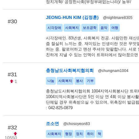
정치개혁/ 공정한사회(부정부패없는나라)/ 농부/
JEONG-HUN KIM (김정훈)
@nightmare8305
#30
시각장애
사회복지
보조공학
음악
여행
시각장애인. 83년생, 사회복지 전공. 사람만한 재산은
즘 절실히 느끼는 중. 재미있는 인생이란 것은 무엇
하는 중. 팔로어하고 맨션 주셔야 맞팔합니다. 서로
친하게 지낼 수 있는 인맥이 트위터에서 많아졌으면
충청남도사회복지협의회
@chungnam1004
#31
1
나눔
사회복지
봉사
기부
충청남도사회복지협의회 1004지역사회봉사단 트위
1004지역사회봉사단은 5인 이상 연 4회 이상 봉사
단체일 경우 위촉받으실 수 있으며, 위촉장이 발급됩
: 042-825-0879
조소연
@chosoyeon83
#32
사회복지
행정
정치
취미
책
10550