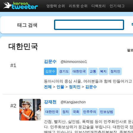
영향력 순위
리트윗 순위
디렉토리
인기 태그
태그 검색
대한민국
팔로
김문수
@kimmoonsoo1
#1
김문수
경기도
대한민국
교통
복지
정치인
동아시아의 중심 서울, 여러분들과 함께 만들어가고
전체
>
인물
>
정치인
>
김문수
강재천
@Kangjaechon
#2
대한민국
정치
국회
민주주의
민보상법
간첩, 빨치산, 살인범, 폭력범 등이 민주화인사로 
다. 민주화보상위가 둔갑술을 부립니다. 대한민국 
헤매고 있습니다. 민보상법개정추진본부장. 종북좌익