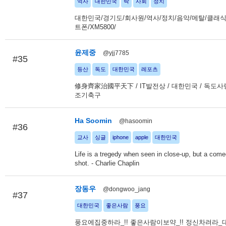
역사
대한민국
락
사회
정치
대한민국/경기도/회사원/역사/정치/음악/메탈/클래식
트폰/XM5800/
윤제중
@yjj7785
#35
등산
독도
대한민국
레포츠
修身齊家治國平天下 / IT발전상 / 대한민국 / 독도사랑
조기축구
Ha Soomin
@hasoomin
#36
교사
싱글
iphone
apple
대한민국
Life is a tregedy when seen in close-up, but a come
shot. - Charlie Chaplin
장동우
@dongwoo_jang
#37
대한민국
좋은사람
풍요
풍요에집중하라_!! 좋은사람이보약_!! 정신차려라