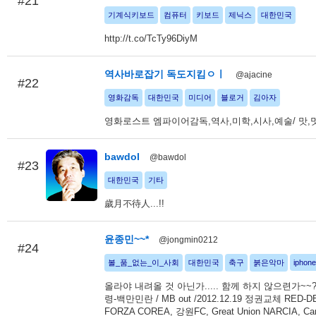
#21
기계식키보드
컴퓨터
키보드
제닉스
대한민국
http://t.co/TcTy96DiyM
역사바로잡기 독도지킴ㅇㅣ
@ajacine
#22
영화감독
대한민국
미디어
블로거
김아자
영화로스트 엠파이어감독,역사,미학,시사,예술/ 맛,멋
bawdol
@bawdol
#23
대한민국
기타
歲月不待人...!!
윤종민~~*
@jongmin0212
#24
볼_품_없는_이_사회
대한민국
축구
붉은악마
iphone
올라야 내려올 것 아닌가..... 함께 하지 않으련가~~
령-백만민란 / MB out /2012.12.19 정권교체 RED-DE
FORZA COREA, 강원FC, Great Union NARCIA, Car