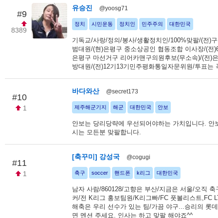
유승진
@yoosg71
#9
정치
시민운동
정치인
민주주의
대한민국
8389
기독교/사랑/정의/봉사/생활정치인/100%맞팔/(전)
범대원/(현)은평구 중소상공인 협동조합 이사장/(전)
은평구 마선거구 리어카맨구의원후보(무소속)/(전)
방대원/(전)12기13기민주평화통일자문위원/투표는 
바다와산
@secret173
#10
1
제주해군기지
해군
대한민국
안보
안보는 당리당략에 우선되어야하는 가치입니다. 안
시는 모든분 맞팔합니다.
[축꾸미] 강성국
@cogugi
#11
1
축구
soccer
핸드폰
k리그
대한민국
남자 사람/860128/고향은 부산/지금은 서울/오직 축구
커/전 K리그 홍보팀원/K리그빠/FC 풋볼리스트,FC L
해축은 우리 선수가 있는 팀/가끔 야구...승리의 롯데
면 멘션 주세요. 인사는 하고 맞팔 해야죠^^