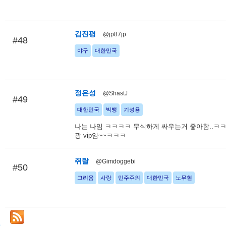
김진평
@jp87jp
#48
야구
대한민국
정은성
@ShastJ
#49
대한민국
빅뱅
기성용
나는 나임 ㅋㅋㅋㅋ 무식하게 싸우는거 좋아함..ㅋ
광 vip임~~ㅋㅋㅋ
쥐랄
@Gimdoggebi
#50
그리움
사랑
민주주의
대한민국
노무현