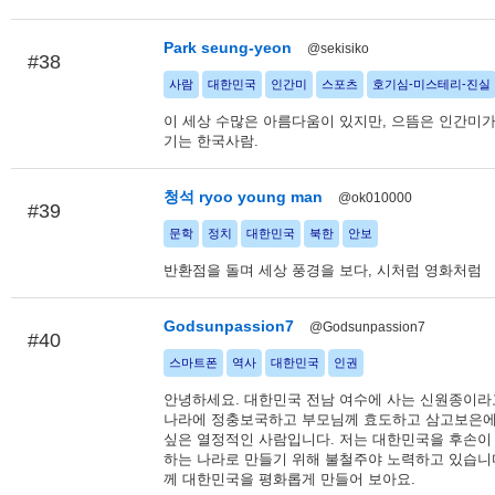
Park seung-yeon
@sekisiko
#38
사람
대한민국
인간미
스포츠
호기심-미스테리-진실
이 세상 수많은 아름다움이 있지만, 으뜸은 인간미가
기는 한국사람.
청석 ryoo young man
@ok010000
#39
문학
정치
대한민국
북한
안보
반환점을 돌며 세상 풍경을 보다, 시처럼 영화처럼
Godsunpassion7
@Godsunpassion7
#40
스마트폰
역사
대한민국
인권
안녕하세요. 대한민국 전남 여수에 사는 신원종이라
나라에 정충보국하고 부모님께 효도하고 삼고보은
싶은 열정적인 사람입니다. 저는 대한민국을 후손이
하는 나라로 만들기 위해 불철주야 노력하고 있습니다
께 대한민국을 평화롭게 만들어 보아요.