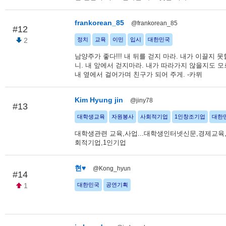
frankorean_85
@frankorean_85
#12
2
정치
교육
이민
입시
대한민국
남양주가 좋다!!! 내 뒤를 걷지 마라. 내가 이끌지 
니. 내 앞에서 걷지마라. 내가 따라가지 않을지도 모
내 옆에서 걸어가며 친구가 되어 주게. -카뮈
Kim Hyung jin
@jiny78
#13
대학생교육
자원봉사
사회적기업
1인창조기업
대한
대학생관련 교육,사업...대학생인터넷신문,경제교육
회적기업,1인기업
현♥
@Kong_hyun
#14
1
대한민국
공연기획