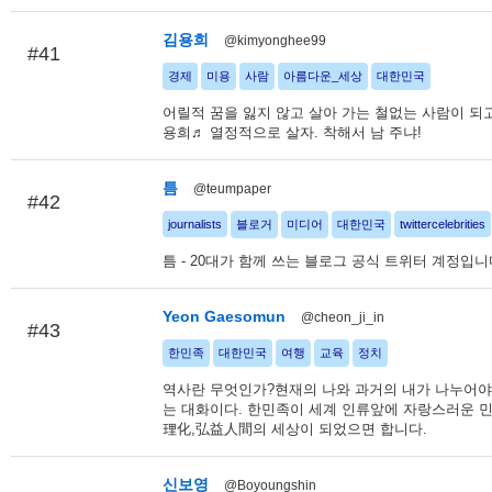
김용희
@kimyonghee99
#41
경제
미용
사람
아름다운_세상
대한민국
어릴적 꿈을 잃지 않고 살아 가는 철없는 사람이 되
용희♬ 열정적으로 살자. 착해서 남 주냐!
틈
@teumpaper
#42
journalists
블로거
미디어
대한민국
twittercelebrities
틈 - 20대가 함께 쓰는 블로그 공식 트위터 계정입니
Yeon Gaesomun
@cheon_ji_in
#43
한민족
대한민국
여행
교육
정치
역사란 무엇인가?현재의 나와 과거의 내가 나누어야
는 대화이다. 한민족이 세계 인류앞에 자랑스러운 
理化,弘益人間의 세상이 되었으면 합니다.
신보영
@Boyoungshin