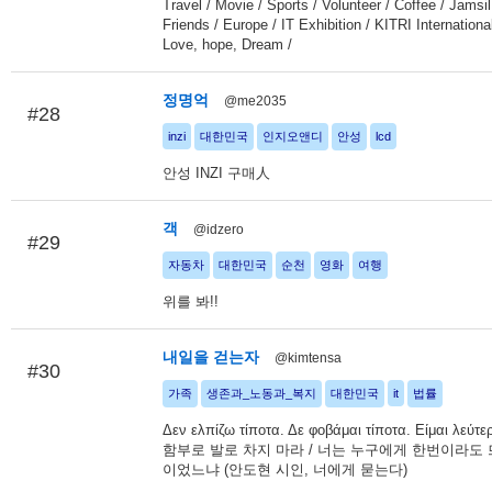
Travel / Movie / Sports / Volunteer / Coffee / Jamsil
Friends / Europe / IT Exhibition / KITRI Internationa
Love, hope, Dream /
정명억
@me2035
#28
inzi
대한민국
인지오앤디
안성
lcd
안성 INZI 구매人
객
@idzero
#29
자동차
대한민국
순천
영화
여행
위를 봐!!
내일을 걷는자
@kimtensa
#30
가족
생존과_노동과_복지
대한민국
it
법률
Δεν ελπίζω τίποτα. Δε φοβάμαι τίποτα. Είμαι λεύ
함부로 발로 차지 마라 / 너는 누구에게 한번이라도
이었느냐 (안도현 시인, 너에게 묻는다)