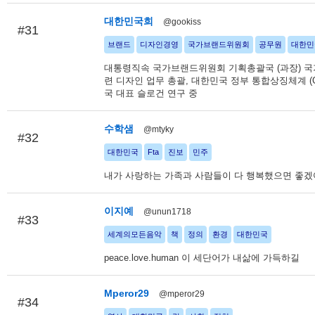
대한민국희
@gookiss
#31
브랜드
디자인경영
국가브랜드위원회
공무원
대한민
대통령직속 국가브랜드위원회 기획총괄국 (과장) 국
련 디자인 업무 총괄, 대한민국 정부 통합상징체계 (G
국 대표 슬로건 연구 중
수학샘
@mtyky
#32
대한민국
Fta
진보
민주
내가 사랑하는 가족과 사람들이 다 행복했으면 좋겠어
이지예
@unun1718
#33
세계의모든음악
책
정의
환경
대한민국
peace.love.human 이 세단어가 내삶에 가득하길
Mperor29
@mperor29
#34