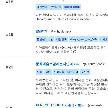
#18
대한민국
투애니원
koreaselatan
나는 블랙젝 임니다.투애니원 놀자!! 대한민국 사랑해요|
Department of UAI\'12|Line:oliviaaindah
EMPTY
@withoutempty
#19
동방신기
jyj
대한민국
always_keep_the_faith
카시오
티아모뜻이모게? o(♥﹏♥)o 새벽만큼 고요하고 공기
시간은 없어 그래 결국은 JYJ
문화예술로알리는시민의소리
@CulturePeople
#20
노래
음반
사회운동
대한민국
노무현
깨어있는 시민의 조직된 힘, 이제는 문화, 예술입니
독재를 견제하고 우리 모두가 공감하는 세상을 만들
의 수단으로, 건전한 여론의 바탕아래 문화, 예술을
니다. 이제는 노래로 대한민국을 비판합니다.
XENICS TESORO 기계식키보드
@tesorokb