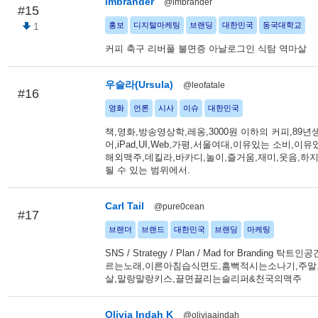
imbrander
@imbrander
#15
1
홍보
디지털마케팅
브랜딩
대한민국
동국대학교
커피 축구 리버풀 불면증 아날로그인 식탐 역마살
우슬라(Ursula)
@leofatale
#16
영화
언론
시사
이슈
대한민국
책,영화,방송영상학,레옹,3000원 이하의 커피,89년
어,iPad,UI,Web,가평,서울여대,이유있는 소비,이유
해외맥주,데킬라,바카디,놀이,즐거움,재미,웃음,하
될 수 있는 범위에서.
Carl Tail
@pure0cean
#17
브랜더
브랜드
대한민국
브랜딩
마케팅
SNS / Strategy / Plan / Mad for Branding 
르는노래,이른아침습식면도,흠뻑적시는소나기,주
살,말랑말랑키스,끌면끌리는슬리퍼&천국의맥주
Olivia Indah K
@oliviaaindah