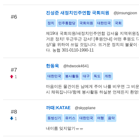
진성준 새정치민주연합 국회의원
@jinsungjoon
#6
정치
민주통합당
국회의원
대한민국
국회
제19대 국회의원/새정치민주연합 강서을 지역위원장
거운 정치! 두근두근 강서! [후원안내] 어떤 후원도 \
상\'을 위하여 쓰일 것입니다. 뜨거운 정치의 불꽃이
다. 농협 301-0110-1990-11
한동욱
@hdwook4641
#7
1
대한민국
봉사활동
대구
독도
개헌
마음이든 물건이든 남에게 주어 나를 비우면 그 비운
시 채워집니다/함께 봉사활동 하실분 언제든지 환영
까때:KATAE
@skyyplane
#8
1
동방신기
유키스
대한민국
여행
음악
내이름 잊지말기ㅠㅠ