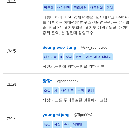
#44
박근혜
대한민국
국회의원
대통령실
정치
다둥이 아빠, USC 경제학 졸업, 연세대학교 GMBA
드 대학 아시아태평양 연구소 객원연구원, 동국대 
중, 전직 2선 경기도의원, 경기도 예결위원장, 대한
중위 전역, 현 경민대 겸임교수,
Seung-woo Jung
@sky_seungwoo
#45
대한민국
it
정치
문화
밥은_먹고_다니냐
국민의,국민에 의한,국민을 위한 정부
팡팡~
@pangpang7
#46
소설
시
대한민국
논객
요리
세상의 모든 두리뭉실한 것들에게 고함...
youngmi jang
@TigerYMJ
#47
등산
사진
diet
대한민국