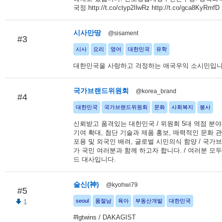
국정 http://t.co/ctyp2IlwRz http://t.co/gca8KyRmfD
시사만땅
@sisament
#3
시사
요리
영어
대한민국
유학
대한민국을 사랑하고 걱정하는 애국우익 소시민입니
국가브랜드위원회
@korea_brand
#4
대한민국
국가브랜드위원회
문화
사회복지
봉사
신뢰받고 품격있는 대한민국 / 위원회 5대 역점 분야
기여 확대, 첨단 기술과 제품 홍보, 매력적인 문화 관
포용 및 외국인 배려, 글로벌 시민의식 함양 / 국
가 국민 여러분과 함께 하고자 합니다. / 여러분 모
드 대사입니다.
술신(神)
@kyohwi79
#5
1
seoul
품절남
육아
부동산개발
대한민국
#lgtwins / DAKAGIST